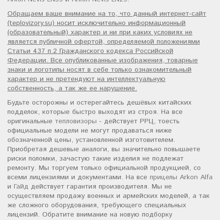
Обращаем ваше внимание на то, что данный интернет-сайт
(teplovizory.su) носит исключительно информационный
(образовательный) характер и ни при каких условиях не
является публичной офертой, определяемой положениями
Статьи 437 п.2 Гражданского кодекса Российской
Федерации. Все опубликованные изображения, товарные
знаки и логотипы носят в себе только ознакомительный
характер и не претендуют на интеллектуальную
собственность, а так же ее нарушение.
Будьте осторожны и остерегайтесь дешёвых китайских
подделок, которые быстро выходят из строя. На все
оригинальные
тепловизоры
- действует РРЦ, тоесть
официальные модели не могут продаваться ниже
обозначенной цены, установленной изготовителем.
Приобретая дешевые аналоги, вы значительно повышаете
риски поломки, зачастую такие изделия не подлежат
ремонту. Мы торгуем только официальной продукцией, со
всеми лицензиями и документами. На все
прицелы Arkon Alfa
и
Гайд
действует гарантия производителя. Мы не
осуществляем продажу военных и армейских моделей, а так
же сложного оборудования, требующего специальных
лицензий. Обратите внимание на новую подборку