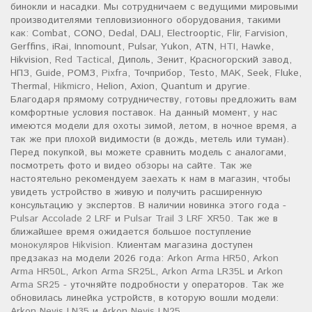
бинокли и насадки. Мы сотрудничаем с ведущими мировыми
производителями тепловизионного оборудования, такими
как: Combat, CONO, Dedal, DALI, Electrooptic, Flir, Farvision,
Gerffins, iRai, Innomount, Pulsar, Yukon, ATN,
HTI
, Hawke,
Hikvision,
Red Tactical
, Диполь, Зенит, Красногорский завод,
НПЗ, Guide, РОМЗ,
Pixfra
, Точприбор, Testo,
MAK
, Seek, Fluke,
Thermal,
Hikmicro
, Helion, Axion, Quantum и другие.
Благодаря прямому сотрудничеству, готовы предложить вам
комфортные условия поставок. На данный момент, у нас
имеются модели для охоты зимой, летом, в ночное время, а
так же при плохой видимости (в дождь, метель или туман).
Перед покупкой, вы можете сравнить модель с аналогами,
посмотреть фото и видео обзоры на сайте. Так же
настоятельно рекомендуем заехать к нам в магазин, чтобы
увидеть устройство в живую и получить расширенную
консультацию у экспертов. В наличии новинка этого года -
Pulsar Accolade 2 LRF
и
Pulsar Trail 3 LRF XR50
. Так же в
ближайшее время ожидается большое поступление
монокуляров Hikvision
. Клиентам магазина доступен
предзаказ на модели 2026 года:
Arkon Arma HR50
,
Arkon
Arma HR50L
,
Arkon Arma SR25L
,
Arkon Arma LR35L
и
Arkon
Arma SR25
- уточняйте подробности у операторов. Так же
обновилась линейка устройств, в которую вошли модели:
Arkon Nevis LN35
и
Arkon Nevis LN25
.