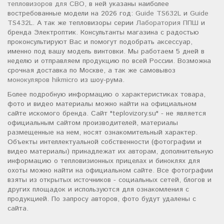
тепловизоров для СВО
, в ней указаны наиболее
востребованные модели на 2026 год:
Guide TS632L
и
Guide
TS432L
. А так же тепловизоры серии
Лаборатория ППШ
и
бренда Электроптик. Консультанты магазина с радостью
проконсультируют Вас и помогут подобрать аксессуар,
именно под вашу модель винтовки. Мы работаем 5 дней в
неделю и отправляем продукцию по всей России. Возможна
срочная доставка по Москве, а так же самовывоз
монокуляров hikmicro
из шоу-рума.
Более подробную информацию о характеристиках товара,
фото и видео материалы можно найти на официальном
сайте искомого бренда. Сайт "teplovizory.su" - не является
официальным сайтом производителей, материалы
размещенные на нем, носят ознакомительный характер.
Объекты интеллектуальной собственности (фотографии и
видео материалы) принадлежат их авторам, дополнительную
информацию о тепловизионных прицелах и биноклях для
охоты можно найти на официальном сайте. Все фотографии
взяты из открытых источников - социальных сетей, блогов и
других площадок и используются для ознакомления с
продукцией. По запросу авторов, фото будут удалены с
сайта.