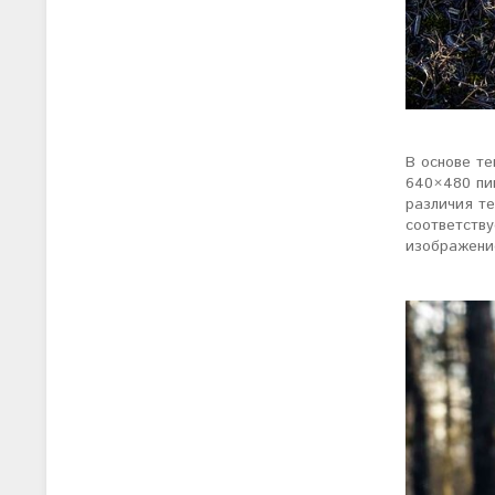
В основе т
640×480 пи
различия те
соответств
изображени