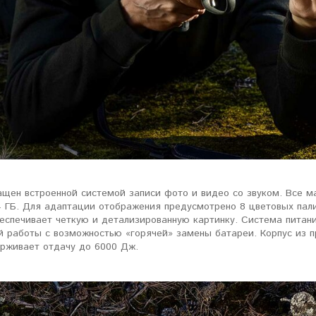
ловизорах Atak не
"Искал универсальный
ибо консультантам,
тепловизор для охоты днем и
рать отличную и
ночью. Спасибо Семену за
дель. Взял
грамотную консультацию. Очень
доволен своим прицелом
Nocpix
."
Виктор Жунов
Евгений Стародуб
. Санкт-Петербург
г. Екатеринбург
ащен встроенной системой записи фото и видео со звуком. Все м
 ГБ. Для адаптации отображения предусмотрено 8 цветовых пал
еспечивает четкую и детализированную картинку. Система питани
й работы с возможностью «горячей» замены батареи. Корпус из 
ерживает отдачу до 6000 Дж.