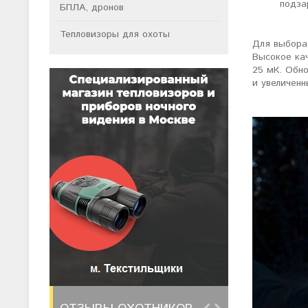
подза
БПЛА, дронов
Тепловизоры для охоты
Для выбора 
Высокое ка
25 мК. Обн
и увеличенн