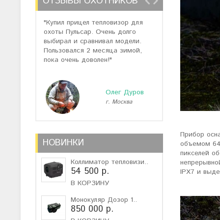
ОТЗЫВЫ ОХОТНИКОВ
"Купил прицел тепловизор для
"Отзывов о теп
охоты Пульсар. Очень долго
много, но спас
выбирал и сравнивал модели.
помогли подоб
Пользовался 2 месяца зимой,
не дорогую мо
пока очень доволен!"
монокуляр."
Олег Дуров
г. Москва
г
Прибор осн
НОВИНКИ
объемом 64
пикселей об
Коллиматор тепловизи..
непрерывно
54 500 р.
IPX7 и выд
В КОРЗИНУ
Монокуляр Дозор 1..
850 000 р.