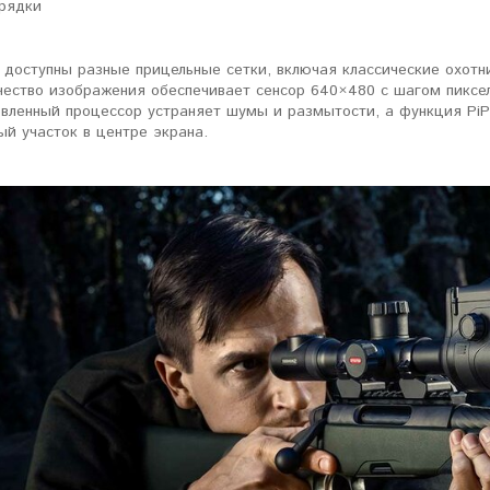
рядки
доступны разные прицельные сетки, включая классические охотни
чество изображения обеспечивает сенсор 640×480 с шагом пиксел
овленный процессор устраняет шумы и размытости, а функция PiP
ый участок в центре экрана.