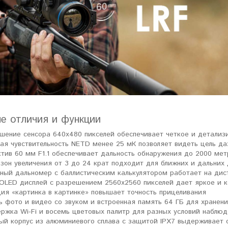
е отличия и функции
шение сенсора 640x480 пикселей обеспечивает четкое и детализ
ая чувствительность NETD менее 25 мК позволяет видеть цель да
тив 60 мм F1.1 обеспечивает дальность обнаружения до 2000 мет
зон увеличения от 3 до 24 крат подходит для ближних и дальних
ный дальномер с баллистическим калькулятором работает на дис
-OLED дисплей с разрешением 2560х2560 пикселей дает яркое и 
ия «картинка в картинке» повышает точность прицеливания
ь фото и видео со звуком и встроенная память 64 ГБ для хранен
ржка Wi-Fi и восемь цветовых палитр для разных условий наблю
ый корпус из алюминиевого сплава с защитой IPX7 выдерживает 