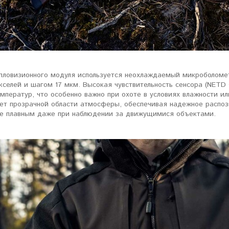
епловизионного модуля используется неохлаждаемый микроболоме
кселей и шагом 17 мкм. Высокая чувствительность сенсора (NETD
мператур, что особенно важно при охоте в условиях влажности ил
ует прозрачной области атмосферы, обеспечивая надежное распоз
е плавным даже при наблюдении за движущимися объектами.