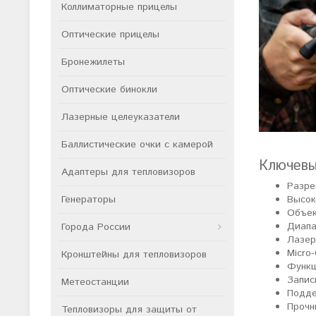
Коллиматорные прицелы
Оптические прицелы
Бронежилеты
Оптические бинокли
Лазерные целеуказатели
Баллистические очки с камерой
Ключевы
Адаптеры для тепловизоров
Разре
Генераторы
Высок
Объек
Диапа
Города России
Лазер
Micro
Кронштейны для тепловизоров
Функц
Запис
Метеостанции
Подде
Прочн
Тепловизоры для защиты от