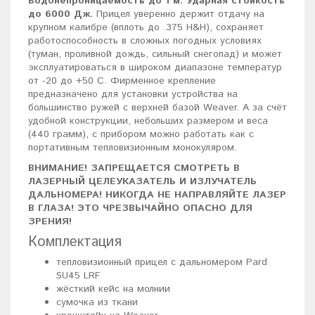
Водонепроницаемость до 1 м. Ударная стойкость
до 6000 Дж.
Прицел уверенно держит отдачу на
крупном калибре (вплоть до .375 H&H), сохраняет
работоспособность в сложных погодных условиях
(туман, проливной дождь, сильный снегопад) и может
эксплуатироваться в широком диапазоне температур
от -20 до +50 C. Фирменное крепление
предназначено для установки устройства на
большинство ружей с верхней базой Weaver. А за счёт
удобной конструкции, небольших размером и веса
(440 грамм), с прибором можно работать как с
портативным тепловизионным монокуляром.
ВНИМАНИЕ! ЗАПРЕЩАЕТСЯ СМОТРЕТЬ В
ЛАЗЕРНЫЙ ЦЕЛЕУКАЗАТЕЛЬ И ИЗЛУЧАТЕЛЬ
ДАЛЬНОМЕРА! НИКОГДА НЕ НАПРАВЛЯЙТЕ ЛАЗЕР
В ГЛАЗА! ЭТО ЧРЕЗВЫЧАЙНО ОПАСНО ДЛЯ
ЗРЕНИЯ!
Комплектация
тепловизионный прицел с дальномером Pard
SU45 LRF
жёсткий кейс на молнии
сумочка из ткани