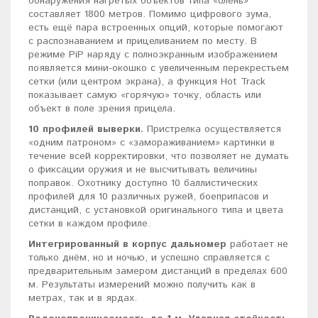
обнаружения нагретых объектов типа «олень»
составляет 1800 метров. Помимо цифрового зума,
есть ещё пара встроенных опций, которые помогают
с распознаванием и прицеливанием по месту. В
режиме PiP наряду с полноэкранным изображением
появляется мини-окошко с увеличенным перекрестьем
сетки (или центром экрана), а функция Hot Track
показывает самую «горячую» точку, область или
объект в поле зрения прицела.
10 профилей выверки.
Пристрелка осуществляется
«одним патроном» с «замораживанием» картинки в
течение всей корректировки, что позволяет не думать
о фиксации оружия и не высчитывать величины
поправок. Охотнику доступно 10 баллистических
профилей для 10 различных ружей, боеприпасов и
дистанций, с установкой оригинального типа и цвета
сетки в каждом профиле.
Интегрированный в корпус дальномер
работает не
только днём, но и ночью, и успешно справляется с
предварительным замером дистанций в пределах 600
м. Результаты измерений можно получить как в
метрах, так и в ярдах.