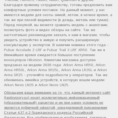
Thermal,
Hikmicro
, Helion, Axion, Quantum и другие.
Благодаря прямому сотрудничеству, готовы предложить вам
комфортные условия поставок. На данный момент, у нас
имеются модели для охоты зимой, летом, в ночное время, а
так же при плохой видимости (в дождь, метель или туман).
Перед покупкой, вы можете сравнить модель с аналогами,
посмотреть фото и видео обзоры на сайте. Так же
настоятельно рекомендуем заехать к нам в магазин, чтобы
увидеть устройство в живую и получить расширенную
консультацию у экспертов. В наличии новинка этого года -
Pulsar Accolade 2 LRF
и
Pulsar Trail 3 LRF XR50
. Так же в
ближайшее время ожидается большое поступление
монокуляров Hikvision
. Клиентам магазина доступен
предзаказ на модели 2026 года:
Arkon Arma HR50
,
Arkon
Arma HR50L
,
Arkon Arma SR25L
,
Arkon Arma LR35L
и
Arkon
Arma SR25
- уточняйте подробности у операторов. Так же
обновилась линейка устройств, в которую вошли модели:
Arkon Nevis LN35
и
Arkon Nevis LN25
.
Обращаем ваше внимание на то, что данный интернет-сайт
(teplovizory.su) носит исключительно информационный
(образовательный) характер и ни при каких условиях не
является публичной офертой, определяемой положениями
Статьи 437 п.2 Гражданского кодекса Российской
Федерации. Все опубликованные изображения, товарные