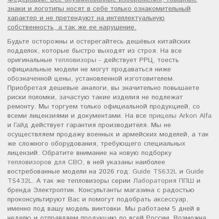
знаки и логотипы носят в себе только ознакомительный
характер и не претендуют на интеллектуальную
собственность, а так же ее нарушение.
Будьте осторожны и остерегайтесь дешёвых китайских
подделок, которые быстро выходят из строя. На все
оригинальные
тепловизоры
- действует РРЦ, тоесть
официальные модели не могут продаваться ниже
обозначенной цены, установленной изготовителем.
Приобретая дешевые аналоги, вы значительно повышаете
риски поломки, зачастую такие изделия не подлежат
ремонту. Мы торгуем только официальной продукцией, со
всеми лицензиями и документами. На все
прицелы Arkon Alfa
и
Гайд
действует гарантия производителя. Мы не
осуществляем продажу военных и армейских моделей, а так
же сложного оборудования, требующего специальных
лицензий. Обратите внимание на новую подборку
тепловизоров для СВО
, в ней указаны наиболее
востребованные модели на 2026 год:
Guide TS632L
и
Guide
TS432L
. А так же тепловизоры серии
Лаборатория ППШ
и
бренда Электроптик. Консультанты магазина с радостью
проконсультируют Вас и помогут подобрать аксессуар,
именно под вашу модель винтовки. Мы работаем 5 дней в
неделю и отправляем продукцию по всей России. Возможна