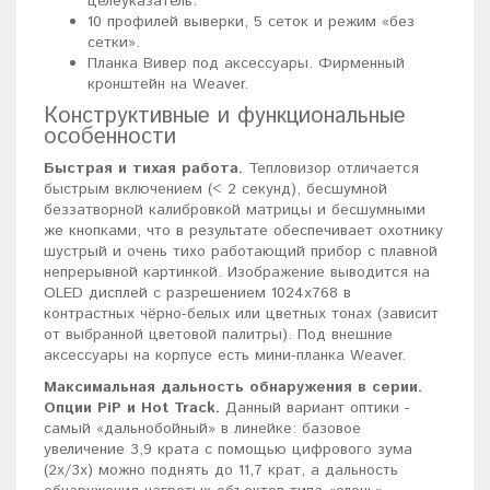
целеуказатель.
10 профилей выверки, 5 сеток и режим «без
сетки».
Планка Вивер под аксессуары. Фирменный
кронштейн на Weaver.
Конструктивные и функциональные
особенности
Быстрая и тихая работа.
Тепловизор отличается
быстрым включением (< 2 секунд), бесшумной
беззатворной калибровкой матрицы и бесшумными
же кнопками, что в результате обеспечивает охотнику
шустрый и очень тихо работающий прибор с плавной
непрерывной картинкой. Изображение выводится на
OLED дисплей с разрешением 1024x768 в
контрастных чёрно-белых или цветных тонах (зависит
от выбранной цветовой палитры). Под внешние
аксессуары на корпусе есть мини-планка Weaver.
Максимальная дальность обнаружения в серии.
Опции PiP и Hot Track.
Данный вариант оптики -
самый «дальнобойный» в линейке: базовое
увеличение 3,9 крата с помощью цифрового зума
(2x/3x) можно поднять до 11,7 крат, а дальность