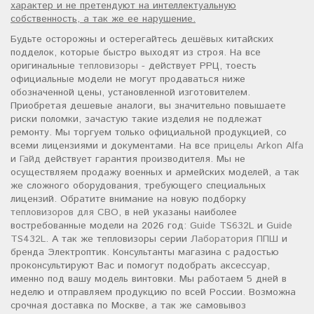
характер и не претендуют на интеллектуальную
собственность, а так же ее нарушение.
Будьте осторожны и остерегайтесь дешёвых китайских
подделок, которые быстро выходят из строя. На все
оригинальные
тепловизоры
- действует РРЦ, тоесть
официальные модели не могут продаваться ниже
обозначенной цены, установленной изготовителем.
Приобретая дешевые аналоги, вы значительно повышаете
риски поломки, зачастую такие изделия не подлежат
ремонту. Мы торгуем только официальной продукцией, со
всеми лицензиями и документами. На все
прицелы Arkon Alfa
и
Гайд
действует гарантия производителя. Мы не
осуществляем продажу военных и армейских моделей, а так
же сложного оборудования, требующего специальных
лицензий. Обратите внимание на новую подборку
тепловизоров для СВО
, в ней указаны наиболее
востребованные модели на 2026 год:
Guide TS632L
и
Guide
TS432L
. А так же тепловизоры серии
Лаборатория ППШ
и
бренда Электроптик. Консультанты магазина с радостью
проконсультируют Вас и помогут подобрать аксессуар,
именно под вашу модель винтовки. Мы работаем 5 дней в
неделю и отправляем продукцию по всей России. Возможна
срочная доставка по Москве, а так же самовывоз