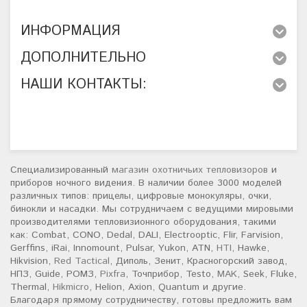
ИНФОРМАЦИЯ
ДОПОЛНИТЕЛЬНО
НАШИ КОНТАКТЫ:
Специализированный
магазин охотничьих тепловизоров
и
приборов ночного видения. В наличии более 3000 моделей
различных типов: прицелы, цифровые монокуляры, очки,
бинокли и насадки. Мы сотрудничаем с ведущими мировыми
производителями тепловизионного оборудования, такими
как: Combat, CONO, Dedal, DALI, Electrooptic, Flir, Farvision,
Gerffins, iRai, Innomount, Pulsar, Yukon, ATN,
HTI
, Hawke,
Hikvision,
Red Tactical
, Диполь, Зенит, Красногорский завод,
НПЗ, Guide, РОМЗ,
Pixfra
, Точприбор, Testo,
MAK
, Seek, Fluke,
Thermal,
Hikmicro
, Helion, Axion, Quantum и другие.
Благодаря прямому сотрудничеству, готовы предложить вам