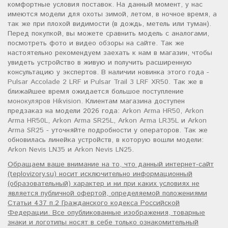
комфортные условия поставок. На данный момент, у нас
имеются модели для охоты зимой, летом, в ночное время, а
так же при плохой видимости (в дождь, метель или туман).
Перед покупкой, вы можете сравнить модель с аналогами,
посмотреть фото и видео обзоры на сайте. Так же
настоятельно рекомендуем заехать к нам в магазин, чтобы
увидеть устройство в живую и получить расширенную
консультацию у экспертов. В наличии новинка этого года -
Pulsar Accolade 2 LRF
и
Pulsar Trail 3 LRF XR50
. Так же в
ближайшее время ожидается большое поступление
монокуляров Hikvision
. Клиентам магазина доступен
предзаказ на модели 2026 года:
Arkon Arma HR50
,
Arkon
Arma HR50L
,
Arkon Arma SR25L
,
Arkon Arma LR35L
и
Arkon
Arma SR25
- уточняйте подробности у операторов. Так же
обновилась линейка устройств, в которую вошли модели:
Arkon Nevis LN35
и
Arkon Nevis LN25
.
Обращаем ваше внимание на то, что данный интернет-сайт
(teplovizory.su) носит исключительно информационный
(образовательный) характер и ни при каких условиях не
является публичной офертой, определяемой положениями
Статьи 437 п.2 Гражданского кодекса Российской
Федерации. Все опубликованные изображения, товарные
знаки и логотипы носят в себе только ознакомительный