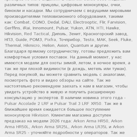
различных типов: прицелы, цифровые монокуляры, очки,
бинокли и насадки. Мы сотрудничаем с ведущими мировыми
производителями тепловизионного оборудования, такими
как: Combat, CONO, Dedal, DALI, Electrooptic, Flir, Farvision,
Gerffins, iRai, Innomount, Pulsar, Yukon, ATN,
HTI
, Hawke,
Hikvision,
Red Tactical
, Диполь, Зенит, Красногорский завод,
НПЗ, Guide, РОМЗ,
Pixfra
, Точприбор, Testo,
MAK
, Seek, Fluke,
Thermal,
Hikmicro
, Helion, Axion, Quantum и другие.
Благодаря прямому сотрудничеству, готовы предложить вам
комфортные условия поставок. На данный момент, у нас
имеются модели для охоты зимой, летом, в ночное время, а
так же при плохой видимости (в дождь, метель или туман).
Перед покупкой, вы можете сравнить модель с аналогами,
посмотреть фото и видео обзоры на сайте. Так же
настоятельно рекомендуем заехать к нам в магазин, чтобы
увидеть устройство в живую и получить расширенную
консультацию у экспертов. В наличии новинка этого года -
Pulsar Accolade 2 LRF
и
Pulsar Trail 3 LRF XR50
. Так же в
ближайшее время ожидается большое поступление
монокуляров Hikvision
. Клиентам магазина доступен
предзаказ на модели 2026 года:
Arkon Arma HR50
,
Arkon
Arma HR50L
,
Arkon Arma SR25L
,
Arkon Arma LR35L
и
Arkon
Arma SR25
- уточняйте подробности у операторов. Так же