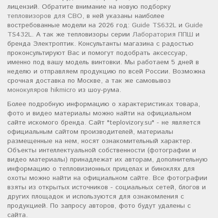
лицензий. Обратите внимание на новую подборку
тепловизоров для СВО
, в ней указаны наиболее
востребованные модели на 2026 год:
Guide TS632L
и
Guide
TS432L
. А так же тепловизоры серии
Лаборатория ППШ
и
бренда Электроптик. Консультанты магазина с радостью
проконсультируют Вас и помогут подобрать аксессуар,
именно под вашу модель винтовки. Мы работаем 5 дней в
неделю и отправляем продукцию по всей России. Возможна
срочная доставка по Москве, а так же самовывоз
монокуляров hikmicro
из шоу-рума.
Более подробную информацию о характеристиках товара,
фото и видео материалы можно найти на официальном
сайте искомого бренда. Сайт "teplovizory.su" - не является
официальным сайтом производителей, материалы
размещенные на нем, носят ознакомительный характер.
Объекты интеллектуальной собственности (фотографии и
видео материалы) принадлежат их авторам, дополнительную
информацию о тепловизионных прицелах и биноклях для
охоты можно найти на официальном сайте. Все фотографии
взяты из открытых источников - социальных сетей, блогов и
других площадок и используются для ознакомления с
продукцией. По запросу авторов, фото будут удалены с
сайта.