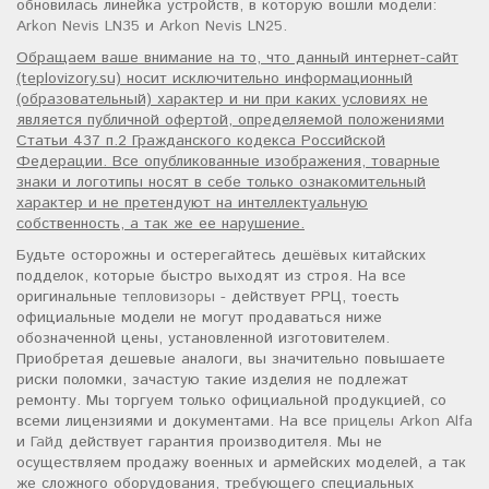
обновилась линейка устройств, в которую вошли модели:
Arkon Nevis LN35
и
Arkon Nevis LN25
.
Обращаем ваше внимание на то, что данный интернет-сайт
(teplovizory.su) носит исключительно информационный
(образовательный) характер и ни при каких условиях не
является публичной офертой, определяемой положениями
Статьи 437 п.2 Гражданского кодекса Российской
Федерации. Все опубликованные изображения, товарные
знаки и логотипы носят в себе только ознакомительный
характер и не претендуют на интеллектуальную
собственность, а так же ее нарушение.
Будьте осторожны и остерегайтесь дешёвых китайских
подделок, которые быстро выходят из строя. На все
оригинальные
тепловизоры
- действует РРЦ, тоесть
официальные модели не могут продаваться ниже
обозначенной цены, установленной изготовителем.
Приобретая дешевые аналоги, вы значительно повышаете
риски поломки, зачастую такие изделия не подлежат
ремонту. Мы торгуем только официальной продукцией, со
всеми лицензиями и документами. На все
прицелы Arkon Alfa
и
Гайд
действует гарантия производителя. Мы не
осуществляем продажу военных и армейских моделей, а так
же сложного оборудования, требующего специальных