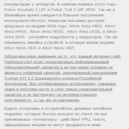
консультацию у экспертов. В наличии новинка этого года -
Pulsar Accolade 2 LRF
и
Pulsar Trail 3 LRF XR50
. Так же в
ближайшее время ожидается большое поступление
монокуляров Hikvision
. Клиентам магазина доступен
предзаказ на модели 2026 года:
Arkon Arma HR50
,
Arkon
Arma HR50L
,
Arkon Arma SR25L
,
Arkon Arma LR35L
и
Arkon
Arma SR25
- уточняйте подробности у операторов. Так же
обновилась линейка устройств, в которую вошли модели:
Arkon Nevis LN35
и
Arkon Nevis LN25
.
Обращаем ваше внимание на то, что данный интернет-сайт
(teplovizory.su) носит исключительно информационный
(образовательный) характер и ни при каких условиях не
является публичной офертой, определяемой положениями
Статьи 437 п.2 Гражданского кодекса Российской
Федерации. Все опубликованные изображения, товарные
знаки и логотипы носят в себе только ознакомительный
характер и не претендуют на интеллектуальную
собственность, а так же ее нарушение.
Будьте осторожны и остерегайтесь дешёвых китайских
подделок, которые быстро выходят из строя. На все
оригинальные
тепловизоры
- действует РРЦ, тоесть
официальные модели не могут продаваться ниже