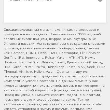
Специализированный
магазин охотничьих тепловизоров
и
приборов ночного видения. В наличии более 3000 моделей
различных типов: прицелы, цифровые монокуляры, очки,
бинокли и насадки. Мы сотрудничаем с ведущими мировыми
производителями тепловизионного оборудования, такими
как: Combat, CONO, Dedal, DALI, Electrooptic, Flir, Farvision,
Gerffins, iRai, Innomount, Pulsar, Yukon, ATN,
HTI
, Hawke,
Hikvision,
Red Tactical
, Диполь, Зенит, Красногорский завод,
НПЗ, Guide, РОМЗ,
Pixfra
, Точприбор, Testo,
MAK
, Seek, Fluke,
Thermal,
Hikmicro
, Helion, Axion, Quantum и другие.
Благодаря прямому сотрудничеству, готовы предложить вам
комфортные условия поставок. На данный момент, у нас
имеются модели для охоты зимой, летом, в ночное время, а
так же при плохой видимости (в дождь, метель или туман).
Перед покупкой, вы можете сравнить модель с аналогами,
посмотреть фото и видео обзоры на сайте. Так же
настоятельно рекомендуем заехать к нам в магазин, чтобы
увидеть устройство в живую и получить расширенную