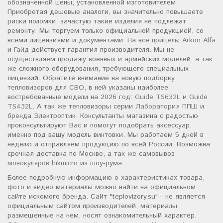
обозначенной цены, установленной изготовителем.
Приобретая дешевые аналоги, вы значительно повышаете
риски поломки, зачастую такие изделия не подлежат
ремонту. Мы торгуем только официальной продукцией, со
всеми лицензиями и документами. На все
прицелы Arkon Alfa
и
Гайд
действует гарантия производителя. Мы не
осуществляем продажу военных и армейских моделей, а так
же сложного оборудования, требующего специальных
лицензий. Обратите внимание на новую подборку
тепловизоров для СВО
, в ней указаны наиболее
востребованные модели на 2026 год:
Guide TS632L
и
Guide
TS432L
. А так же тепловизоры серии
Лаборатория ППШ
и
бренда Электроптик. Консультанты магазина с радостью
проконсультируют Вас и помогут подобрать аксессуар,
именно под вашу модель винтовки. Мы работаем 5 дней в
неделю и отправляем продукцию по всей России. Возможна
срочная доставка по Москве, а так же самовывоз
монокуляров hikmicro
из шоу-рума.
Более подробную информацию о характеристиках товара,
фото и видео материалы можно найти на официальном
сайте искомого бренда. Сайт "teplovizory.su" - не является
официальным сайтом производителей, материалы
размещенные на нем, носят ознакомительный характер.