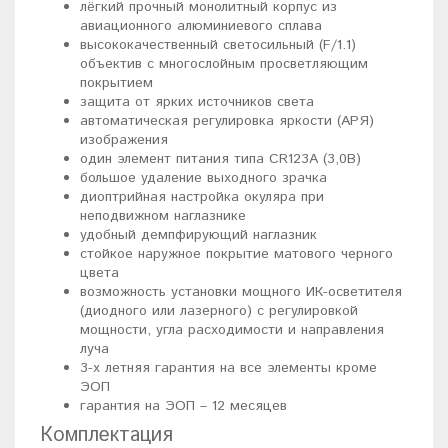
лёгкий прочный монолитный корпус из
авиационного алюминиевого сплава
высококачественный светосильный (F/1.1)
объектив с многослойным просветляющим
покрытием
защита от ярких источников света
автоматическая регулировка яркости (АРЯ)
изображения
один элемент питания типа CR123A (3,0В)
большое удаление выходного зрачка
диоптрийная настройка окуляра при
неподвижном наглазнике
удобный демпфирующий наглазник
стойкое наружное покрытие матового черного
цвета
возможность установки мощного ИК-осветителя
(диодного или лазерного) с регулировкой
мощности, угла расходимости и направления
луча
3-х летняя гарантия на все элементы кроме
ЭОП
гарантия на ЭОП – 12 месяцев
Комплектация