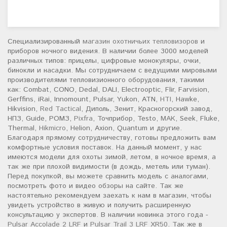
Специализированный
магазин охотничьих тепловизоров
и
приборов ночного видения. В наличии более 3000 моделей
различных типов: прицелы, цифровые монокуляры, очки,
бинокли и насадки. Мы сотрудничаем с ведущими мировыми
производителями тепловизионного оборудования, такими
как: Combat, CONO, Dedal, DALI, Electrooptic, Flir, Farvision,
Gerffins, iRai, Innomount, Pulsar, Yukon, ATN,
HTI
, Hawke,
Hikvision,
Red Tactical
, Диполь, Зенит, Красногорский завод,
НПЗ, Guide, РОМЗ,
Pixfra
, Точприбор, Testo,
MAK
, Seek, Fluke,
Thermal,
Hikmicro
, Helion, Axion, Quantum и другие.
Благодаря прямому сотрудничеству, готовы предложить вам
комфортные условия поставок. На данный момент, у нас
имеются модели для охоты зимой, летом, в ночное время, а
так же при плохой видимости (в дождь, метель или туман).
Перед покупкой, вы можете сравнить модель с аналогами,
посмотреть фото и видео обзоры на сайте. Так же
настоятельно рекомендуем заехать к нам в магазин, чтобы
увидеть устройство в живую и получить расширенную
консультацию у экспертов. В наличии новинка этого года -
Pulsar Accolade 2 LRF
и
Pulsar Trail 3 LRF XR50
. Так же в