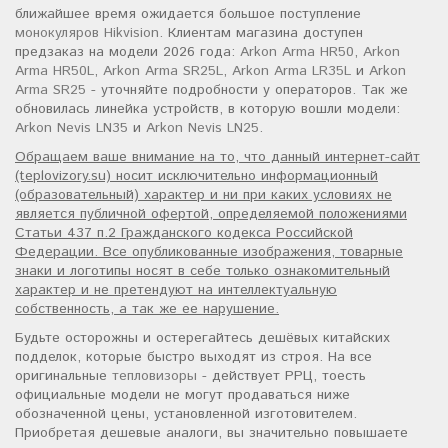
ближайшее время ожидается большое поступление
монокуляров Hikvision
. Клиентам магазина доступен
предзаказ на модели 2026 года:
Arkon Arma HR50
,
Arkon
Arma HR50L
,
Arkon Arma SR25L
,
Arkon Arma LR35L
и
Arkon
Arma SR25
- уточняйте подробности у операторов. Так же
обновилась линейка устройств, в которую вошли модели:
Arkon Nevis LN35
и
Arkon Nevis LN25
.
Обращаем ваше внимание на то, что данный интернет-сайт
(teplovizory.su) носит исключительно информационный
(образовательный) характер и ни при каких условиях не
является публичной офертой, определяемой положениями
Статьи 437 п.2 Гражданского кодекса Российской
Федерации. Все опубликованные изображения, товарные
знаки и логотипы носят в себе только ознакомительный
характер и не претендуют на интеллектуальную
собственность, а так же ее нарушение.
Будьте осторожны и остерегайтесь дешёвых китайских
подделок, которые быстро выходят из строя. На все
оригинальные
тепловизоры
- действует РРЦ, тоесть
официальные модели не могут продаваться ниже
обозначенной цены, установленной изготовителем.
Приобретая дешевые аналоги, вы значительно повышаете