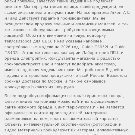
риски поломки, зачастую такие изделия не подлежат
ремонту. Мы торгуем только официальной продукцией, со
всеми лицензиями и документами. На все
прицелы Arkon Alfa
и
Гайд
действует гарантия производителя. Мы не
осуществляем продажу военных и армейских моделей, а так
же сложного оборудования, требующего специальных
лицензий. Обратите внимание на новую подборку
тепловизоров для СВО
, в ней указаны наиболее
востребованные модели на 2026 год:
Guide TS632L
и
Guide
TS432L
. А так же тепловизоры серии
Лаборатория ППШ
и
бренда Электроптик. Консультанты магазина с радостью
проконсультируют Вас и помогут подобрать аксессуар,
именно под вашу модель винтовки. Мы работаем 5 дней в
неделю и отправляем продукцию по всей России. Возможна
срочная доставка по Москве, а так же самовывоз
монокуляров hikmicro
из шоу-рума.
Более подробную информацию о характеристиках товара,
фото и видео материалы можно найти на официальном
сайте искомого бренда. Сайт "teplovizory.su" - не является
официальным сайтом производителей, материалы
размещенные на нем, носят ознакомительный характер.
Объекты интеллектуальной собственности (фотографии и
видео материалы) принадлежат их авторам, дополнительную