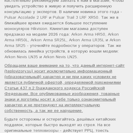
настоятельно рекомендуем заехать к нам в магазин, чтобы
увидеть устройство в живую и получить расширенную
консультацию у экспертов. В наличии новинка этого года -
Pulsar Accolade 2 LRF
и
Pulsar Trail 3 LRF XR50
. Так же в
ближайшее время ожидается большое поступление
монокуляров Hikvision
. Клиентам магазина доступен
предзаказ на модели 2026 года:
Arkon Arma HR50
,
Arkon
Arma HR50L
,
Arkon Arma SR25L
,
Arkon Arma LR35L
и
Arkon
Arma SR25
- уточняйте подробности у операторов. Так же
обновилась линейка устройств, в которую вошли модели:
Arkon Nevis LN35
и
Arkon Nevis LN25
.
Обращаем ваше внимание на то, что данный интернет-сайт
(teplovizory.su) носит исключительно информационный
(образовательный) характер и ни при каких условиях не
является публичной офертой, определяемой положениями
Статьи 437 п.2 Гражданского кодекса Российской
Федерации. Все опубликованные изображения, товарные
знаки и логотипы носят в себе только ознакомительный
характер и не претендуют на интеллектуальную
собственность, а так же ее нарушение.
Будьте осторожны и остерегайтесь дешёвых китайских
подделок, которые быстро выходят из строя. На все
оригинальные
тепловизоры
- действует РРЦ, тоесть