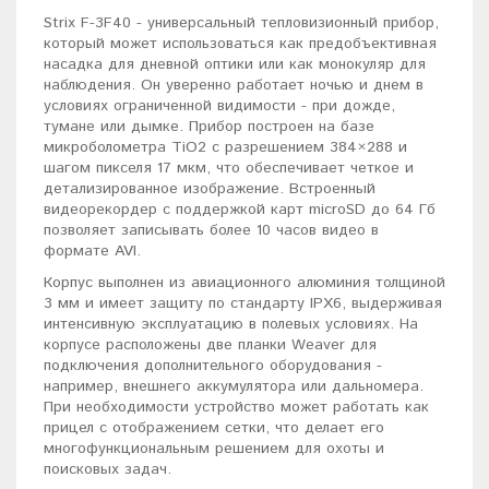
Strix F-3F40 - универсальный тепловизионный прибор,
который может использоваться как предобъективная
насадка для дневной оптики или как монокуляр для
наблюдения. Он уверенно работает ночью и днем в
условиях ограниченной видимости - при дожде,
тумане или дымке. Прибор построен на базе
микроболометра TiO2 с разрешением 384×288 и
шагом пикселя 17 мкм, что обеспечивает четкое и
детализированное изображение. Встроенный
видеорекордер с поддержкой карт microSD до 64 Гб
позволяет записывать более 10 часов видео в
формате AVI.
Корпус выполнен из авиационного алюминия толщиной
3 мм и имеет защиту по стандарту IPX6, выдерживая
интенсивную эксплуатацию в полевых условиях. На
корпусе расположены две планки Weaver для
подключения дополнительного оборудования -
например, внешнего аккумулятора или дальномера.
При необходимости устройство может работать как
прицел с отображением сетки, что делает его
многофункциональным решением для охоты и
поисковых задач.