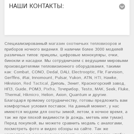
НАШИ КОНТАКТЫ:
Специализированный
магазин охотничьих тепловизоров
и
приборов ночного видения. В наличии более 3000 моделей
различных типов: прицелы, цифровые монокуляры, очки,
бинокли и насадки. Мы сотрудничаем с ведущими мировыми
производителями тепловизионного оборудования, такими
как: Combat, CONO, Dedal, DALI, Electrooptic, Flir, Farvision,
Gerffins, iRai, Innomount, Pulsar, Yukon, ATN,
HTI
, Hawke,
Hikvision,
Red Tactical
, Диполь, Зенит, Красногорский завод,
НПЗ, Guide, РОМЗ,
Pixfra
, Точприбор, Testo,
MAK
, Seek, Fluke,
Thermal,
Hikmicro
, Helion, Axion, Quantum и другие.
Благодаря прямому сотрудничеству, готовы предложить вам
комфортные условия поставок. На данный момент, у нас
имеются модели для охоты зимой, летом, в ночное время, а
так же при плохой видимости (в дождь, метель или туман).
Перед покупкой, вы можете сравнить модель с аналогами,
посмотреть фото и видео обзоры на сайте. Так же