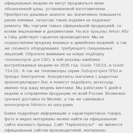
официальные модели не могут продаваться ниже
обозначенной цены, установленной изготовителем.
Приобретая дешевые аналоги, вы значительно повышаете
риски поломки, зачастую такие изделия не подлежат
ремонту. Мы торгуем только официальной продукцией, со
всеми лицензиями и документами. На все
прицелы Arkon Alfa
и
Гайд
действует гарантия производителя. Мы не
осуществляем продажу военных и армейских моделей, а так
же сложного оборудования, требующего специальных
лицензий. Обратите внимание на новую подборку
тепловизоров для СВО
, в ней указаны наиболее
востребованные модели на 2026 год:
Guide TS632L
и
Guide
TS432L
. А так же тепловизоры серии
Лаборатория ППШ
и
бренда Электроптик. Консультанты магазина с радостью
проконсультируют Вас и помогут подобрать аксессуар,
именно под вашу модель винтовки. Мы работаем 5 дней в
неделю и отправляем продукцию по всей России. Возможна
срочная доставка по Москве, а так же самовывоз
монокуляров hikmicro
из шоу-рума.
Более подробную информацию о характеристиках товара,
фото и видео материалы можно найти на официальном
сайте искомого бренда. Сайт "teplovizory.su" - не является
официальным сайтом производителей, материалы