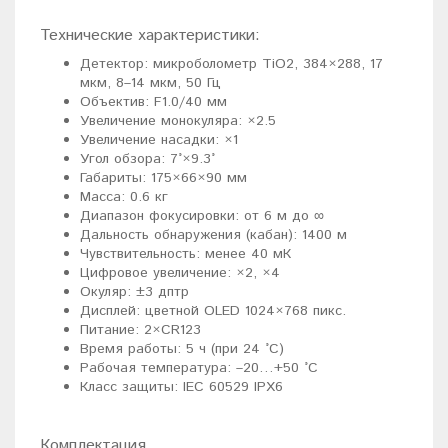
Технические характеристики:
Детектор: микроболометр TiO2, 384×288, 17
мкм, 8–14 мкм, 50 Гц
Объектив: F1.0/40 мм
Увеличение монокуляра: ×2.5
Увеличение насадки: ×1
Угол обзора: 7°×9.3°
Габариты: 175×66×90 мм
Масса: 0.6 кг
Диапазон фокусировки: от 6 м до ∞
Дальность обнаружения (кабан): 1400 м
Чувствительность: менее 40 мК
Цифровое увеличение: ×2, ×4
Окуляр: ±3 дптр
Дисплей: цветной OLED 1024×768 пикс.
Питание: 2×CR123
Время работы: 5 ч (при 24 °С)
Рабочая температура: –20…+50 °C
Класс защиты: IEC 60529 IPX6
Комплектация