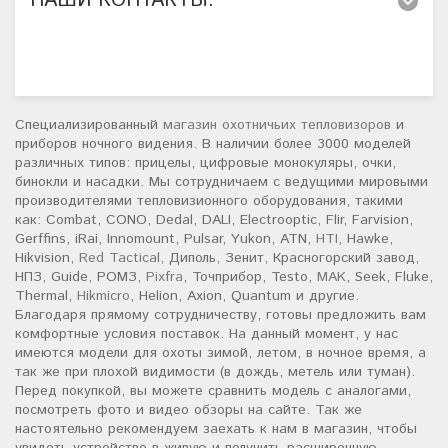
НАШИ КОНТАКТЫ:
Специализированный
магазин охотничьих тепловизоров
и
приборов ночного видения. В наличии более 3000 моделей
различных типов: прицелы, цифровые монокуляры, очки,
бинокли и насадки. Мы сотрудничаем с ведущими мировыми
производителями тепловизионного оборудования, такими
как: Combat, CONO, Dedal, DALI, Electrooptic, Flir, Farvision,
Gerffins, iRai, Innomount, Pulsar, Yukon, ATN,
HTI
, Hawke,
Hikvision,
Red Tactical
, Диполь, Зенит, Красногорский завод,
НПЗ, Guide, РОМЗ,
Pixfra
, Точприбор, Testo,
MAK
, Seek, Fluke,
Thermal,
Hikmicro
, Helion, Axion, Quantum и другие.
Благодаря прямому сотрудничеству, готовы предложить вам
комфортные условия поставок. На данный момент, у нас
имеются модели для охоты зимой, летом, в ночное время, а
так же при плохой видимости (в дождь, метель или туман).
Перед покупкой, вы можете сравнить модель с аналогами,
посмотреть фото и видео обзоры на сайте. Так же
настоятельно рекомендуем заехать к нам в магазин, чтобы