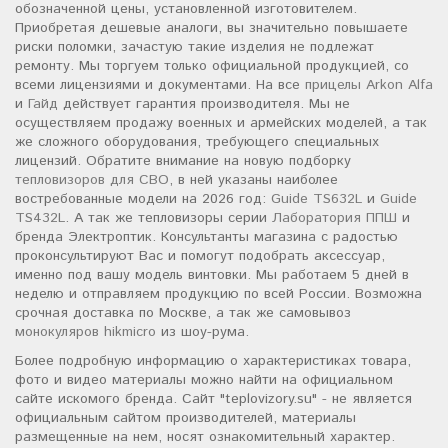
обозначенной цены, установленной изготовителем.
Приобретая дешевые аналоги, вы значительно повышаете
риски поломки, зачастую такие изделия не подлежат
ремонту. Мы торгуем только официальной продукцией, со
всеми лицензиями и документами. На все
прицелы Arkon Alfa
и
Гайд
действует гарантия производителя. Мы не
осуществляем продажу военных и армейских моделей, а так
же сложного оборудования, требующего специальных
лицензий. Обратите внимание на новую подборку
тепловизоров для СВО
, в ней указаны наиболее
востребованные модели на 2026 год:
Guide TS632L
и
Guide
TS432L
. А так же тепловизоры серии
Лаборатория ППШ
и
бренда Электроптик. Консультанты магазина с радостью
проконсультируют Вас и помогут подобрать аксессуар,
именно под вашу модель винтовки. Мы работаем 5 дней в
неделю и отправляем продукцию по всей России. Возможна
срочная доставка по Москве, а так же самовывоз
монокуляров hikmicro
из шоу-рума.
Более подробную информацию о характеристиках товара,
фото и видео материалы можно найти на официальном
сайте искомого бренда. Сайт "teplovizory.su" - не является
официальным сайтом производителей, материалы
размещенные на нем, носят ознакомительный характер.