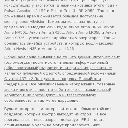
увидеть устройство в живую и получить расширенную
консультацию у экспертов. В наличии новинка этого года -
Pulsar Accolade 2 LRF
и
Pulsar Trail 3 LRF XR50
. Так же в
ближайшее время ожидается большое поступление
монокуляров Hikvision
. Клиентам магазина доступен
предзаказ на модели 2026 года:
Arkon Arma HR50
,
Arkon
Arma HR50L
,
Arkon Arma SR25L
,
Arkon Arma LR35L
и
Arkon
Arma SR25
- уточняйте подробности у операторов. Так же
обновилась линейка устройств, в которую вошли модели:
Arkon Nevis LN35
и
Arkon Nevis LN25
.
Обращаем ваше внимание на то, что данный интернет-сайт
(teplovizory.su) носит исключительно информационный
(образовательный) характер и ни при каких условиях не
является публичной офертой, определяемой положениями
Статьи 437 п.2 Гражданского кодекса Российской
Федерации. Все опубликованные изображения, товарные
знаки и логотипы носят в себе только ознакомительный
характер и не претендуют на интеллектуальную
собственность, а так же ее нарушение.
Будьте осторожны и остерегайтесь дешёвых китайских
подделок, которые быстро выходят из строя. На все
оригинальные
тепловизоры
- действует РРЦ, тоесть
официальные модели не могут продаваться ниже