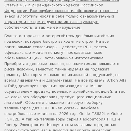
Статьи 437 п.2 Гражданского кодекса Российской
Федерации. Все опубликованные изображения, товарные
знаки и логотипы носят в себе только ознакомительный
характер и не претендуют на интеллектуальную
собственность, а так же ее нарушение.
Будьте осторожны и остерегайтесь дешёвых китайских
подделок, которые быстро выходят из строя. На все
оригинальные
тепловизоры
- действует РРЦ, тоесть
официальные модели не могут продаваться ниже
обозначенной цены, установленной изготовителем.
Приобретая дешевые аналоги, вы значительно повышаете
риски поломки, зачастую такие изделия не подлежат
ремонту. Мы торгуем только официальной продукцией, со
всеми лицензиями и документами. На все
прицелы Arkon Alfa
и
Гайд
действует гарантия производителя. Мы не
осуществляем продажу военных и армейских моделей, а так
же сложного оборудования, требующего специальных
лицензий. Обратите внимание на новую подборку
тепловизоров для СВО
, в ней указаны наиболее
востребованные модели на 2026 год:
Guide TS632L
и
Guide
TS432L
. А так же тепловизоры серии
Лаборатория ППШ
и
бренда Электроптик. Консультанты магазина с радостью
проконсультируют Вас и помогут подобрать аксессуар,