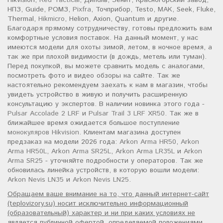
НПЗ, Guide, РОМЗ,
Pixfra
, Точприбор, Testo,
MAK
, Seek, Fluke,
Thermal,
Hikmicro
, Helion, Axion, Quantum и другие.
Благодаря прямому сотрудничеству, готовы предложить вам
комфортные условия поставок. На данный момент, у нас
имеются модели для охоты зимой, летом, в ночное время, а
так же при плохой видимости (в дождь, метель или туман).
Перед покупкой, вы можете сравнить модель с аналогами,
посмотреть фото и видео обзоры на сайте. Так же
настоятельно рекомендуем заехать к нам в магазин, чтобы
увидеть устройство в живую и получить расширенную
консультацию у экспертов. В наличии новинка этого года -
Pulsar Accolade 2 LRF
и
Pulsar Trail 3 LRF XR50
. Так же в
ближайшее время ожидается большое поступление
монокуляров Hikvision
. Клиентам магазина доступен
предзаказ на модели 2026 года:
Arkon Arma HR50
,
Arkon
Arma HR50L
,
Arkon Arma SR25L
,
Arkon Arma LR35L
и
Arkon
Arma SR25
- уточняйте подробности у операторов. Так же
обновилась линейка устройств, в которую вошли модели:
Arkon Nevis LN35
и
Arkon Nevis LN25
.
Обращаем ваше внимание на то, что данный интернет-сайт
(teplovizory.su) носит исключительно информационный
(образовательный) характер и ни при каких условиях не
является публичной офертой, определяемой положениями