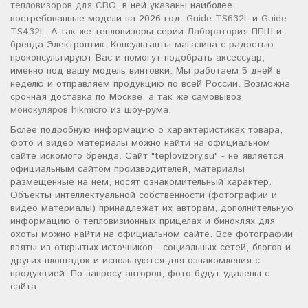
тепловизоров для СВО
, в ней указаны наиболее
востребованные модели на 2026 год:
Guide TS632L
и
Guide
TS432L
. А так же тепловизоры серии
Лаборатория ППШ
и
бренда Электроптик. Консультанты магазина с радостью
проконсультируют Вас и помогут подобрать аксессуар,
именно под вашу модель винтовки. Мы работаем 5 дней в
неделю и отправляем продукцию по всей России. Возможна
срочная доставка по Москве, а так же самовывоз
монокуляров hikmicro
из шоу-рума.
Более подробную информацию о характеристиках товара,
фото и видео материалы можно найти на официальном
сайте искомого бренда. Сайт "teplovizory.su" - не является
официальным сайтом производителей, материалы
размещенные на нем, носят ознакомительный характер.
Объекты интеллектуальной собственности (фотографии и
видео материалы) принадлежат их авторам, дополнительную
информацию о тепловизионных прицелах и биноклях для
охоты можно найти на официальном сайте. Все фотографии
взяты из открытых источников - социальных сетей, блогов и
других площадок и используются для ознакомления с
продукцией. По запросу авторов, фото будут удалены с
сайта.