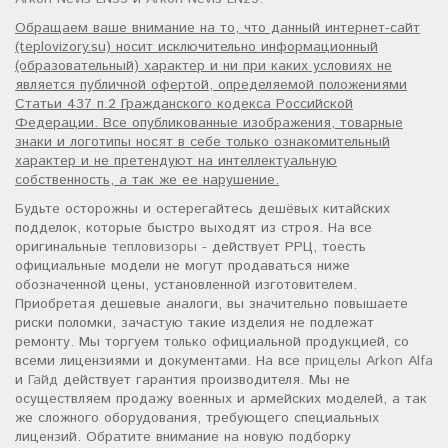
Обращаем ваше внимание на то, что данный интернет-сайт
(teplovizory.su) носит исключительно информационный
(образовательный) характер и ни при каких условиях не
является публичной офертой, определяемой положениями
Статьи 437 п.2 Гражданского кодекса Российской
Федерации. Все опубликованные изображения, товарные
знаки и логотипы носят в себе только ознакомительный
характер и не претендуют на интеллектуальную
собственность, а так же ее нарушение.
Будьте осторожны и остерегайтесь дешёвых китайских
подделок, которые быстро выходят из строя. На все
оригинальные
тепловизоры
- действует РРЦ, тоесть
официальные модели не могут продаваться ниже
обозначенной цены, установленной изготовителем.
Приобретая дешевые аналоги, вы значительно повышаете
риски поломки, зачастую такие изделия не подлежат
ремонту. Мы торгуем только официальной продукцией, со
всеми лицензиями и документами. На все
прицелы Arkon Alfa
и
Гайд
действует гарантия производителя. Мы не
осуществляем продажу военных и армейских моделей, а так
же сложного оборудования, требующего специальных
лицензий. Обратите внимание на новую подборку