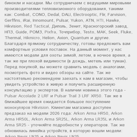
бинокли и насадки. Мы сотрудничаем с ведущими мировыми
производителями тепловизионного оборудования, такими
как: Combat, CONO, Dedal, DALI, Electrooptic, Flir, Farvision,
Gerffins, iRai, Innomount, Pulsar, Yukon, ATN,
HTI
, Hawke,
Hikvision,
Red Tactical
, Диполь, Зенит, Красногорский завод,
НПЗ, Guide, РОМЗ,
Pixfra
, Точприбор, Testo,
MAK
, Seek, Fluke,
Thermal,
Hikmicro
, Helion, Axion, Quantum и другие.
Благодаря прямому сотрудничеству, готовы предложить вам
комфортные условия поставок. На данный момент, у нас
имеются модели для охоты зимой, летом, в ночное время, а
так же при плохой видимости (в дождь, метель или туман).
Перед покупкой, вы можете сравнить модель с аналогами,
посмотреть фото и видео обзоры на сайте. Так же
настоятельно рекомендуем заехать к нам в магазин, чтобы
увидеть устройство в живую и получить расширенную
консультацию у экспертов. В наличии новинка этого года -
Pulsar Accolade 2 LRF
и
Pulsar Trail 3 LRF XR50
. Так же в
ближайшее время ожидается большое поступление
монокуляров Hikvision
. Клиентам магазина доступен
предзаказ на модели 2026 года:
Arkon Arma HR50
,
Arkon
Arma HR50L
,
Arkon Arma SR25L
,
Arkon Arma LR35L
и
Arkon
Arma SR25
- уточняйте подробности у операторов. Так же
обновилась линейка устройств, в которую вошли модели:
Arkon Nevis LN35
и
Arkon Nevis LN25
.