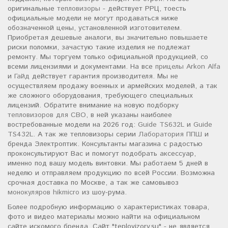
оригинальные
тепловизоры
- действует РРЦ, тоесть
официальные модели не могут продаваться ниже
обозначенной цены, установленной изготовителем.
Приобретая дешевые аналоги, вы значительно повышаете
риски поломки, зачастую такие изделия не подлежат
ремонту. Мы торгуем только официальной продукцией, со
всеми лицензиями и документами. На все
прицелы Arkon Alfa
и
Гайд
действует гарантия производителя. Мы не
осуществляем продажу военных и армейских моделей, а так
же сложного оборудования, требующего специальных
лицензий. Обратите внимание на новую подборку
тепловизоров для СВО
, в ней указаны наиболее
востребованные модели на 2026 год:
Guide TS632L
и
Guide
TS432L
. А так же тепловизоры серии
Лаборатория ППШ
и
бренда Электроптик. Консультанты магазина с радостью
проконсультируют Вас и помогут подобрать аксессуар,
именно под вашу модель винтовки. Мы работаем 5 дней в
неделю и отправляем продукцию по всей России. Возможна
срочная доставка по Москве, а так же самовывоз
монокуляров hikmicro
из шоу-рума.
Более подробную информацию о характеристиках товара,
фото и видео материалы можно найти на официальном
сайте искомого бренда. Сайт "teplovizory.su" - не является