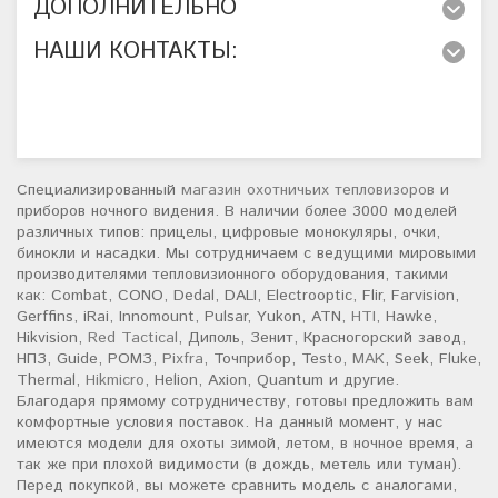
ДОПОЛНИТЕЛЬНО
НАШИ КОНТАКТЫ:
Специализированный
магазин охотничьих тепловизоров
и
приборов ночного видения. В наличии более 3000 моделей
различных типов: прицелы, цифровые монокуляры, очки,
бинокли и насадки. Мы сотрудничаем с ведущими мировыми
производителями тепловизионного оборудования, такими
как: Combat, CONO, Dedal, DALI, Electrooptic, Flir, Farvision,
Gerffins, iRai, Innomount, Pulsar, Yukon, ATN,
HTI
, Hawke,
Hikvision,
Red Tactical
, Диполь, Зенит, Красногорский завод,
НПЗ, Guide, РОМЗ,
Pixfra
, Точприбор, Testo,
MAK
, Seek, Fluke,
Thermal,
Hikmicro
, Helion, Axion, Quantum и другие.
Благодаря прямому сотрудничеству, готовы предложить вам
комфортные условия поставок. На данный момент, у нас
имеются модели для охоты зимой, летом, в ночное время, а
так же при плохой видимости (в дождь, метель или туман).
Перед покупкой, вы можете сравнить модель с аналогами,