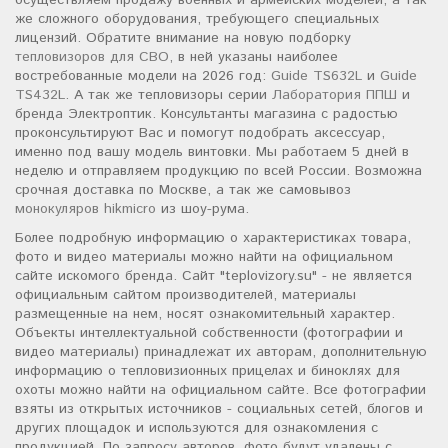
осуществляем продажу военных и армейских моделей, а так
же сложного оборудования, требующего специальных
лицензий. Обратите внимание на новую подборку
тепловизоров для СВО
, в ней указаны наиболее
востребованные модели на 2026 год:
Guide TS632L
и
Guide
TS432L
. А так же тепловизоры серии
Лаборатория ППШ
и
бренда Электроптик. Консультанты магазина с радостью
проконсультируют Вас и помогут подобрать аксессуар,
именно под вашу модель винтовки. Мы работаем 5 дней в
неделю и отправляем продукцию по всей России. Возможна
срочная доставка по Москве, а так же самовывоз
монокуляров hikmicro
из шоу-рума.
Более подробную информацию о характеристиках товара,
фото и видео материалы можно найти на официальном
сайте искомого бренда. Сайт "teplovizory.su" - не является
официальным сайтом производителей, материалы
размещенные на нем, носят ознакомительный характер.
Объекты интеллектуальной собственности (фотографии и
видео материалы) принадлежат их авторам, дополнительную
информацию о тепловизионных прицелах и биноклях для
охоты можно найти на официальном сайте. Все фотографии
взяты из открытых источников - социальных сетей, блогов и
других площадок и используются для ознакомления с
продукцией. По запросу авторов, фото будут удалены с