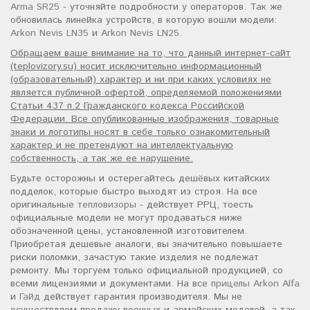
Arma SR25
- уточняйте подробности у операторов. Так же
обновилась линейка устройств, в которую вошли модели:
Arkon Nevis LN35
и
Arkon Nevis LN25
.
Обращаем ваше внимание на то, что данный интернет-сайт
(teplovizory.su) носит исключительно информационный
(образовательный) характер и ни при каких условиях не
является публичной офертой, определяемой положениями
Статьи 437 п.2 Гражданского кодекса Российской
Федерации. Все опубликованные изображения, товарные
знаки и логотипы носят в себе только ознакомительный
характер и не претендуют на интеллектуальную
собственность, а так же ее нарушение.
Будьте осторожны и остерегайтесь дешёвых китайских
подделок, которые быстро выходят из строя. На все
оригинальные
тепловизоры
- действует РРЦ, тоесть
официальные модели не могут продаваться ниже
обозначенной цены, установленной изготовителем.
Приобретая дешевые аналоги, вы значительно повышаете
риски поломки, зачастую такие изделия не подлежат
ремонту. Мы торгуем только официальной продукцией, со
всеми лицензиями и документами. На все
прицелы Arkon Alfa
и
Гайд
действует гарантия производителя. Мы не