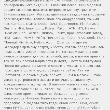
Специализированный
магазин охотничьих тепловизоров
и
приборов ночного видения. В наличии более 3000 моделей
различных типов: прицелы, цифровые монокуляры, очки,
бинокли и насадки. Мы сотрудничаем с ведущими мировыми
производителями тепловизионного оборудования, такими
как: Combat, CONO, Dedal, DALI, Electrooptic, Flir, Farvision,
Gerffins, iRai, Innomount, Pulsar, Yukon, ATN,
HTI
, Hawke,
Hikvision,
Red Tactical
, Диполь, Зенит, Красногорский завод,
НПЗ, Guide, РОМЗ,
Pixfra
, Точприбор, Testo,
MAK
, Seek, Fluke,
Thermal,
Hikmicro
, Helion, Axion, Quantum и другие.
Благодаря прямому сотрудничеству, готовы предложить вам
комфортные условия поставок. На данный момент, у нас
имеются модели для охоты зимой, летом, в ночное время, а
так же при плохой видимости (в дождь, метель или туман).
Перед покупкой, вы можете сравнить модель с аналогами,
посмотреть фото и видео обзоры на сайте. Так же
настоятельно рекомендуем заехать к нам в магазин, чтобы
увидеть устройство в живую и получить расширенную
консультацию у экспертов. В наличии новинка этого года -
Pulsar Accolade 2 LRF
и
Pulsar Trail 3 LRF XR50
. Так же в
ближайшее время ожидается большое поступление
монокуляров Hikvision
. Клиентам магазина доступен
предзаказ на модели 2026 года:
Arkon Arma HR50
,
Arkon
Arma HR50L
,
Arkon Arma SR25L
,
Arkon Arma LR35L
и
Arkon