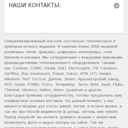
НАШИ КОНТАКТЫ:
Специализированный
магазин охотничьих тепловизоров
и
приборов ночного видения. В наличии более 3000 моделей
различных типов: прицелы, цифровые монокуляры, очки,
бинокли и насадки. Мы сотрудничаем с ведущими мировыми
производителями тепловизионного оборудования, такими
как: Combat, CONO, Dedal, DALI, Electrooptic, Flir, Farvision,
Gerffins, iRai, Innomount, Pulsar, Yukon, ATN,
HTI
, Hawke,
Hikvision,
Red Tactical
, Диполь, Зенит, Красногорский завод,
НПЗ, Guide, РОМЗ,
Pixfra
, Точприбор, Testo,
MAK
, Seek, Fluke,
Thermal,
Hikmicro
, Helion, Axion, Quantum и другие.
Благодаря прямому сотрудничеству, готовы предложить вам
комфортные условия поставок. На данный момент, у нас
имеются модели для охоты зимой, летом, в ночное время, а
так же при плохой видимости (в дождь, метель или туман).
Перед покупкой, вы можете сравнить модель с аналогами,
посмотреть фото и видео обзоры на сайте. Так же