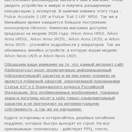
настоятельно рекомендуем заехать к нам в магазин, чтобы
увидеть устройство в живую и получить расширенную
консультацию у экспертов. В наличии новинка этого года -
Pulsar Accolade 2 LRF
и
Pulsar Trail 3 LRF XR50
. Так же в
ближайшее время ожидается большое поступление
монокуляров Hikvision
. Клиентам магазина доступен
предзаказ на модели 2026 года:
Arkon Arma HR50
,
Arkon
Arma HR50L
,
Arkon Arma SR25L
,
Arkon Arma LR35L
и
Arkon
Arma SR25
- уточняйте подробности у операторов. Так же
обновилась линейка устройств, в которую вошли модели:
Arkon Nevis LN35
и
Arkon Nevis LN25
.
Обращаем ваше внимание на то, что данный интернет-сайт
(teplovizory.su) носит исключительно информационный
(образовательный) характер и ни при каких условиях не
является публичной офертой, определяемой положениями
Статьи 437 п.2 Гражданского кодекса Российской
Федерации. Все опубликованные изображения, товарные
знаки и логотипы носят в себе только ознакомительный
характер и не претендуют на интеллектуальную
собственность, а так же ее нарушение.
Будьте осторожны и остерегайтесь дешёвых китайских
подделок, которые быстро выходят из строя. На все
оригинальные
тепловизоры
- действует РРЦ, тоесть