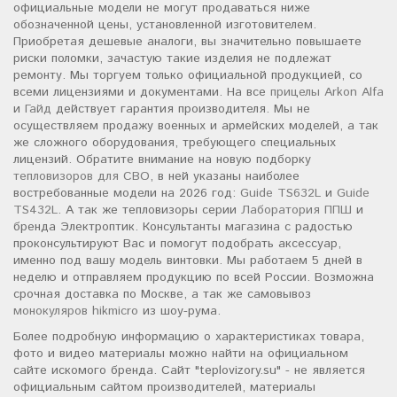
официальные модели не могут продаваться ниже
обозначенной цены, установленной изготовителем.
Приобретая дешевые аналоги, вы значительно повышаете
риски поломки, зачастую такие изделия не подлежат
ремонту. Мы торгуем только официальной продукцией, со
всеми лицензиями и документами. На все
прицелы Arkon Alfa
и
Гайд
действует гарантия производителя. Мы не
осуществляем продажу военных и армейских моделей, а так
же сложного оборудования, требующего специальных
лицензий. Обратите внимание на новую подборку
тепловизоров для СВО
, в ней указаны наиболее
востребованные модели на 2026 год:
Guide TS632L
и
Guide
TS432L
. А так же тепловизоры серии
Лаборатория ППШ
и
бренда Электроптик. Консультанты магазина с радостью
проконсультируют Вас и помогут подобрать аксессуар,
именно под вашу модель винтовки. Мы работаем 5 дней в
неделю и отправляем продукцию по всей России. Возможна
срочная доставка по Москве, а так же самовывоз
монокуляров hikmicro
из шоу-рума.
Более подробную информацию о характеристиках товара,
фото и видео материалы можно найти на официальном
сайте искомого бренда. Сайт "teplovizory.su" - не является
официальным сайтом производителей, материалы