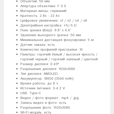
Объектив: 50 мм
Апертура объектива: F 0.9
Материал линзы: германий
Кратность: 2.8x - 22.4x
Цифровое увеличение: x1 / x2 / x4 / x8
Диоптрийная настройка: +5/-5 D
Поле зрения (ВхШ): 8.8° x 6.6°
Удаление выходного зрачка: 50 мм
Минимальная дистанция фокусировки: 5 м
Датчик завала: есть
Количество профилей пристрелки: 10
Палитры: горячий белый / высокая яркость /
горячий черный / горячий зеленый / цветной
Размер дисплея: 0.49"
Разрешение дисплея: 1920x1080
Тип дисплея: AMOLED
Аккумулятор: 18650 (3500 mAh)
Время работы: до 8 ч
Источник питания: 3-4.2 V
USB: Type-C
Видео / фото формат: .mp4 / .jpg
Запись видео и фото: есть
Разрешение фото: 1920x1080
Wi-Fi модуль: есть