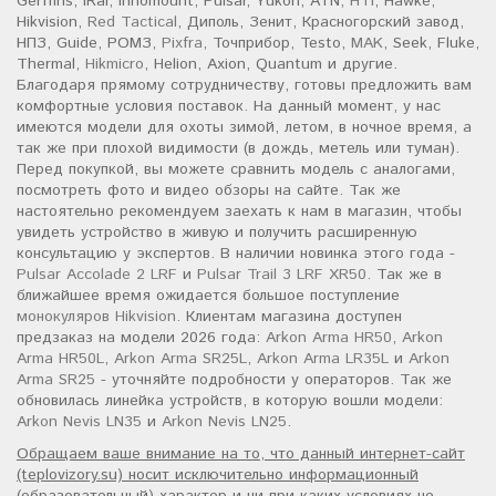
Gerffins, iRai, Innomount, Pulsar, Yukon, ATN,
HTI
, Hawke,
Hikvision,
Red Tactical
, Диполь, Зенит, Красногорский завод,
НПЗ, Guide, РОМЗ,
Pixfra
, Точприбор, Testo,
MAK
, Seek, Fluke,
Thermal,
Hikmicro
, Helion, Axion, Quantum и другие.
Благодаря прямому сотрудничеству, готовы предложить вам
комфортные условия поставок. На данный момент, у нас
имеются модели для охоты зимой, летом, в ночное время, а
так же при плохой видимости (в дождь, метель или туман).
Перед покупкой, вы можете сравнить модель с аналогами,
посмотреть фото и видео обзоры на сайте. Так же
настоятельно рекомендуем заехать к нам в магазин, чтобы
увидеть устройство в живую и получить расширенную
консультацию у экспертов. В наличии новинка этого года -
Pulsar Accolade 2 LRF
и
Pulsar Trail 3 LRF XR50
. Так же в
ближайшее время ожидается большое поступление
монокуляров Hikvision
. Клиентам магазина доступен
предзаказ на модели 2026 года:
Arkon Arma HR50
,
Arkon
Arma HR50L
,
Arkon Arma SR25L
,
Arkon Arma LR35L
и
Arkon
Arma SR25
- уточняйте подробности у операторов. Так же
обновилась линейка устройств, в которую вошли модели:
Arkon Nevis LN35
и
Arkon Nevis LN25
.
Обращаем ваше внимание на то, что данный интернет-сайт
(teplovizory.su) носит исключительно информационный