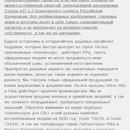
(образовательный) характер и ни при каких условиях не
является публичной офертой, определяемой положениями
Статьи 437 п.2 Гражданского кодекса Российской
Федерации. Все опубликованные изображения, товарные
знаки и логотипы носят в себе только ознакомительный
характер и не претендуют на интеллектуальную
собственность, а так же ее нарушение.
Будьте осторожны и остерегайтесь дешёвых китайских
подделок, которые быстро выходят из строя. На все
оригинальные
тепловизоры
- действует РРЦ, тоесть
официальные модели не могут продаваться ниже
обозначенной цены, установленной изготовителем.
Приобретая дешевые аналоги, вы значительно повышаете
риски поломки, зачастую такие изделия не подлежат
ремонту. Мы торгуем только официальной продукцией, со
всеми лицензиями и документами. На все
прицелы Arkon Alfa
и
Гайд
действует гарантия производителя. Мы не
осуществляем продажу военных и армейских моделей, а так
же сложного оборудования, требующего специальных
лицензий. Обратите внимание на новую подборку
тепловизоров для СВО
, в ней указаны наиболее
востребованные модели на 2026 год:
Guide TS632L
и
Guide
TS432L
. А так же тепловизоры серии
Лаборатория ППШ
и
бренда Электроптик. Консультанты магазина с радостью