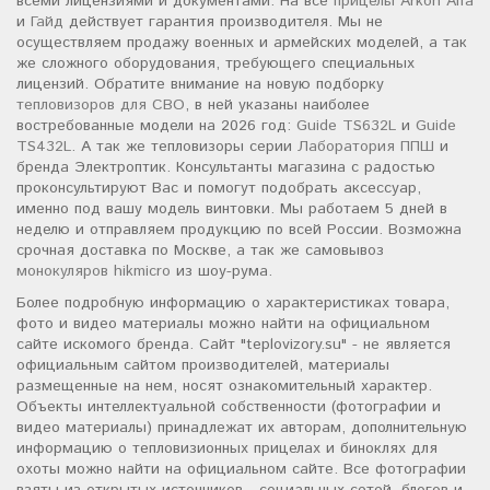
всеми лицензиями и документами. На все
прицелы Arkon Alfa
и
Гайд
действует гарантия производителя. Мы не
осуществляем продажу военных и армейских моделей, а так
же сложного оборудования, требующего специальных
лицензий. Обратите внимание на новую подборку
тепловизоров для СВО
, в ней указаны наиболее
востребованные модели на 2026 год:
Guide TS632L
и
Guide
TS432L
. А так же тепловизоры серии
Лаборатория ППШ
и
бренда Электроптик. Консультанты магазина с радостью
проконсультируют Вас и помогут подобрать аксессуар,
именно под вашу модель винтовки. Мы работаем 5 дней в
неделю и отправляем продукцию по всей России. Возможна
срочная доставка по Москве, а так же самовывоз
монокуляров hikmicro
из шоу-рума.
Более подробную информацию о характеристиках товара,
фото и видео материалы можно найти на официальном
сайте искомого бренда. Сайт "teplovizory.su" - не является
официальным сайтом производителей, материалы
размещенные на нем, носят ознакомительный характер.
Объекты интеллектуальной собственности (фотографии и
видео материалы) принадлежат их авторам, дополнительную
информацию о тепловизионных прицелах и биноклях для
охоты можно найти на официальном сайте. Все фотографии
взяты из открытых источников - социальных сетей, блогов и