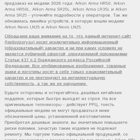
предзаказ на модели 2026 года:
Arkon Arma HR50
,
Arkon
Arma HR50L
,
Arkon Arma SR25L
,
Arkon Arma LR35L
и
Arkon
Arma SR25
- уточняйте подробности у операторов. Так же
обновилась линейка устройств, в которую вошли модели:
Arkon Nevis LN35
и
Arkon Nevis LN25
.
Обращаем ваше внимание на то, что данный интернет-сайт
(teplovizory.su) носит исключительно информационный
(образовательный) характер и ни при каких условиях не
является публичной офертой, определяемой положениями
Статьи 437 п.2 Гражданского кодекса Российской
Федерации. Все опубликованные изображения, товарные
знаки и логотипы носят в себе только ознакомительный
характер и не претендуют на интеллектуальную
собственность, а так же ее нарушение.
Будьте осторожны и остерегайтесь дешёвых китайских
подделок, которые быстро выходят из строя. На все
оригинальные
тепловизоры
- действует РРЦ, тоесть
официальные модели не могут продаваться ниже
обозначенной цены, установленной изготовителем.
Приобретая дешевые аналоги, вы значительно повышаете
риски поломки, зачастую такие изделия не подлежат
ремонту. Мы торгуем только официальной продукцией, со