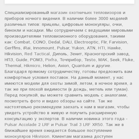
Специализированный
магазин охотничьих тепловизоров
и
приборов ночного видения. В наличии более 3000 моделей
различных типов: прицелы, цифровые монокуляры, очки,
бинокли и насадки. Мы сотрудничаем с ведущими мировыми
производителями тепловизионного оборудования, такими
как: Combat, CONO, Dedal, DALI, Electrooptic, Flir, Farvision,
Gerffins, iRai, Innomount, Pulsar, Yukon, ATN,
HTI
, Hawke,
Hikvision,
Red Tactical
, Диполь, Зенит, Красногорский завод,
НПЗ, Guide, РОМЗ,
Pixfra
, Точприбор, Testo,
MAK
, Seek, Fluke,
Thermal,
Hikmicro
, Helion, Axion, Quantum и другие.
Благодаря прямому сотрудничеству, готовы предложить вам
комфортные условия поставок. На данный момент, у нас
имеются модели для охоты зимой, летом, в ночное время, а
так же при плохой видимости (в дождь, метель или туман).
Перед покупкой, вы можете сравнить модель с аналогами,
посмотреть фото и видео обзоры на сайте. Так же
настоятельно рекомендуем заехать к нам в магазин, чтобы
увидеть устройство в живую и получить расширенную
консультацию у экспертов. В наличии новинка этого года -
Pulsar Accolade 2 LRF
и
Pulsar Trail 3 LRF XR50
. Так же в
ближайшее время ожидается большое поступление
монокуляров Hikvision
. Клиентам магазина доступен