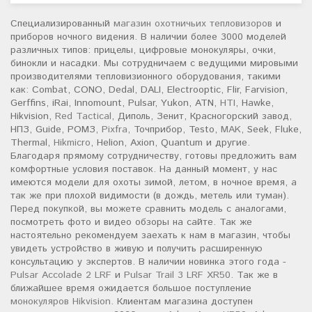
Специализированный
магазин охотничьих тепловизоров
и
приборов ночного видения. В наличии более 3000 моделей
различных типов: прицелы, цифровые монокуляры, очки,
бинокли и насадки. Мы сотрудничаем с ведущими мировыми
производителями тепловизионного оборудования, такими
как: Combat, CONO, Dedal, DALI, Electrooptic, Flir, Farvision,
Gerffins, iRai, Innomount, Pulsar, Yukon, ATN,
HTI
, Hawke,
Hikvision,
Red Tactical
, Диполь, Зенит, Красногорский завод,
НПЗ, Guide, РОМЗ,
Pixfra
, Точприбор, Testo,
MAK
, Seek, Fluke,
Thermal,
Hikmicro
, Helion, Axion, Quantum и другие.
Благодаря прямому сотрудничеству, готовы предложить вам
комфортные условия поставок. На данный момент, у нас
имеются модели для охоты зимой, летом, в ночное время, а
так же при плохой видимости (в дождь, метель или туман).
Перед покупкой, вы можете сравнить модель с аналогами,
посмотреть фото и видео обзоры на сайте. Так же
настоятельно рекомендуем заехать к нам в магазин, чтобы
увидеть устройство в живую и получить расширенную
консультацию у экспертов. В наличии новинка этого года -
Pulsar Accolade 2 LRF
и
Pulsar Trail 3 LRF XR50
. Так же в
ближайшее время ожидается большое поступление
монокуляров Hikvision
. Клиентам магазина доступен