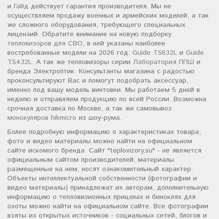
и
Гайд
действует гарантия производителя. Мы не
осуществляем продажу военных и армейских моделей, а так
же сложного оборудования, требующего специальных
лицензий. Обратите внимание на новую подборку
тепловизоров для СВО
, в ней указаны наиболее
востребованные модели на 2026 год:
Guide TS632L
и
Guide
TS432L
. А так же тепловизоры серии
Лаборатория ППШ
и
бренда Электроптик. Консультанты магазина с радостью
проконсультируют Вас и помогут подобрать аксессуар,
именно под вашу модель винтовки. Мы работаем 5 дней в
неделю и отправляем продукцию по всей России. Возможна
срочная доставка по Москве, а так же самовывоз
монокуляров hikmicro
из шоу-рума.
Более подробную информацию о характеристиках товара,
фото и видео материалы можно найти на официальном
сайте искомого бренда. Сайт "teplovizory.su" - не является
официальным сайтом производителей, материалы
размещенные на нем, носят ознакомительный характер.
Объекты интеллектуальной собственности (фотографии и
видео материалы) принадлежат их авторам, дополнительную
информацию о тепловизионных прицелах и биноклях для
охоты можно найти на официальном сайте. Все фотографии
взяты из открытых источников - социальных сетей, блогов и