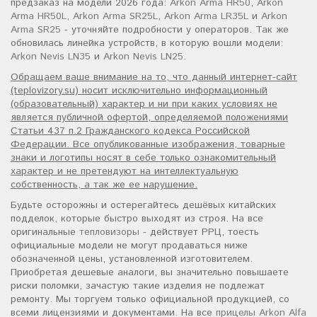
предзаказ на модели 2026 года:
Arkon Arma HR50
,
Arkon
Arma HR50L
,
Arkon Arma SR25L
,
Arkon Arma LR35L
и
Arkon
Arma SR25
- уточняйте подробности у операторов. Так же
обновилась линейка устройств, в которую вошли модели:
Arkon Nevis LN35
и
Arkon Nevis LN25
.
Обращаем ваше внимание на то, что данный интернет-сайт
(teplovizory.su) носит исключительно информационный
(образовательный) характер и ни при каких условиях не
является публичной офертой, определяемой положениями
Статьи 437 п.2 Гражданского кодекса Российской
Федерации. Все опубликованные изображения, товарные
знаки и логотипы носят в себе только ознакомительный
характер и не претендуют на интеллектуальную
собственность, а так же ее нарушение.
Будьте осторожны и остерегайтесь дешёвых китайских
подделок, которые быстро выходят из строя. На все
оригинальные
тепловизоры
- действует РРЦ, тоесть
официальные модели не могут продаваться ниже
обозначенной цены, установленной изготовителем.
Приобретая дешевые аналоги, вы значительно повышаете
риски поломки, зачастую такие изделия не подлежат
ремонту. Мы торгуем только официальной продукцией, со
всеми лицензиями и документами. На все
прицелы Arkon Alfa