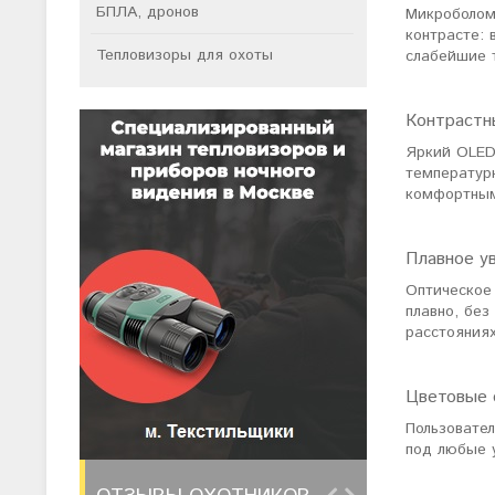
БПЛА, дронов
Микроболом
контрасте:
Тепловизоры для охоты
слабейшие 
Контрастн
Яркий OLED
температурн
комфортным
Плавное у
Оптическое 
плавно, без
расстояниях
Цветовые 
Пользовате
под любые 