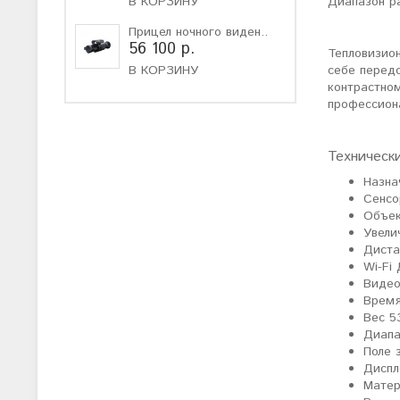
В КОРЗИНУ
Диапазон ра
Прицел ночного виден..
56 100 р.
Тепловизио
В КОРЗИНУ
себе перед
контрастно
профессиона
Техническ
Назна
Сенсо
Объек
Увели
Диста
Wi-Fi
Видео
Время
Вес 5
Диапа
Поле 
Диспл
Матер