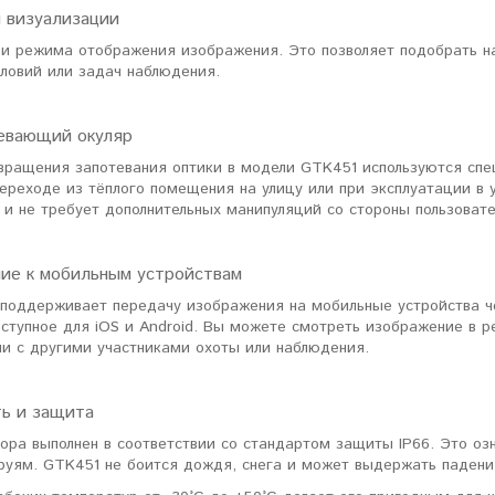
 визуализации
ловизорах Atak не
"Искал универсальный
ри режима отображения изображения. Это позволяет подобрать н
ибо консультантам,
тепловизор для охоты днем и
словий или задач наблюдения.
рать отличную и
ночью. Спасибо Семену за
дель. Взял
грамотную консультацию. Очень
доволен своим прицелом
Nocpix
."
евающий окуляр
вращения запотевания оптики в модели GTK451 используются спе
ереходе из тёплого помещения на улицу или при эксплуатации в 
Виктор Жунов
Евгений Стародуб
и не требует дополнительных манипуляций со стороны пользовате
. Санкт-Петербург
г. Екатеринбург
ие к мобильным устройствам
 поддерживает передачу изображения на мобильные устройства че
оступное для iOS и Android. Вы можете смотреть изображение в 
ми с другими участниками охоты или наблюдения.
ь и защита
ора выполнен в соответствии со стандартом защиты IP66. Это оз
руям. GTK451 не боится дождя, снега и может выдержать падени