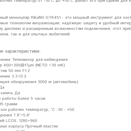
бочих температур от -30°C до +50°C делает его пригодным для к
нный монокуляр RikaNV GTK451 - это мощный инструмент для охот
овые технологии визуализации, надёжную защиту и удобный интер
му дисплею и расширенным возможностям подключения, этот при
лов, так и для опытных любителей.
ие характеристики:
чение Тепловизор для наблюдения
р 400×300@17μm (NETD <30 mK)
тив 50 mm F1.2
чение 3.3-13.2
нция обнаружения 3000 м (автомобиль)
 Да
запись Да
 работы Более 5 часов
35 грамм
зон рабочих температур, °С -30 - +50
зрения 7.8°×5.8°
ей LCOS, 1280×960
иал корпуса Прочный пластик