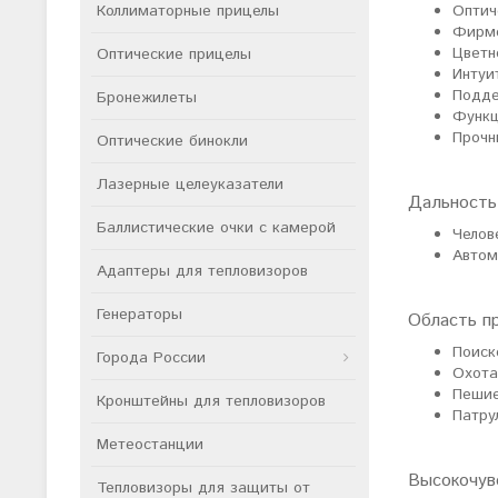
Коллиматорные прицелы
Оптич
Фирме
Цветн
Оптические прицелы
Интуи
Подде
Бронежилеты
Функц
Прочн
Оптические бинокли
Лазерные целеуказатели
Дальность
Баллистические очки с камерой
Челов
Автом
Адаптеры для тепловизоров
Генераторы
Область п
Поиск
Города России
Охота
Пешие
Кронштейны для тепловизоров
Патру
Метеостанции
Высокочув
Тепловизоры для защиты от