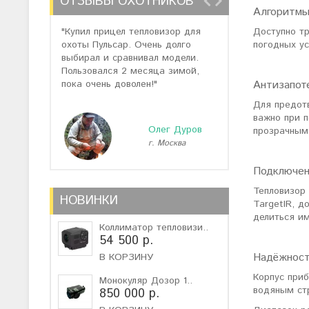
ОТЗЫВЫ ОХОТНИКОВ
Алгоритмы
"Купил прицел тепловизор для
"Отзывов о теп
Доступно т
охоты Пульсар. Очень долго
много, но спас
погодных у
выбирал и сравнивал модели.
помогли подоб
Пользовался 2 месяца зимой,
не дорогую мо
пока очень доволен!"
монокуляр."
Антизапот
Для предот
важно при п
Олег Дуров
прозрачным 
г. Москва
г
Подключен
Тепловизор
НОВИНКИ
TargetIR, д
делиться и
Коллиматор тепловизи..
54 500 р.
Надёжност
В КОРЗИНУ
Корпус приб
Монокуляр Дозор 1..
водяным ст
850 000 р.