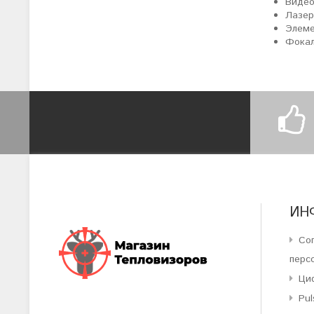
Видео
Лазер
Элеме
Фокал
ИН
Со
перс
Ци
Pul