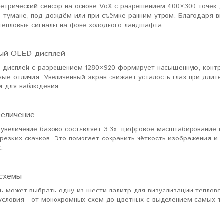
етрический сенсор на основе VoX с разрешением 400×300 точек 
 в тумане, под дождём или при съёмке ранним утром. Благодаря 
тепловые сигналы на фоне холодного ландшафта.
ый OLED-дисплей
-дисплей с разрешением 1280×920 формирует насыщенную, контр
ые отличия. Увеличенный экран снижает усталость глаз при длит
 для наблюдения.
величение
увеличение базово составляет 3.3x, цифровое масштабирование п
 резких скачков. Это помогает сохранить чёткость изображения 
.
схемы
ль может выбрать одну из шести палитр для визуализации теплов
условия - от монохромных схем до цветных с выделением самых т