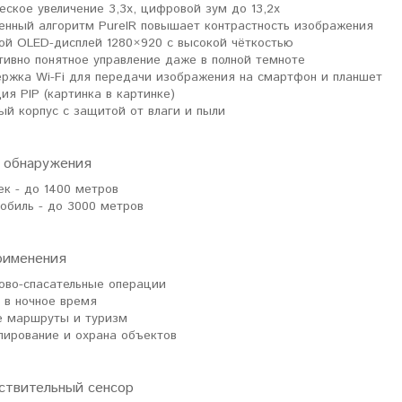
еское увеличение 3,3x, цифровой зум до 13,2x
нный алгоритм PureIR повышает контрастность изображения
ой OLED-дисплей 1280×920 с высокой чёткостью
тивно понятное управление даже в полной темноте
ржка Wi-Fi для передачи изображения на смартфон и планшет
ия PIP (картинка в картинке)
ый корпус с защитой от влаги и пыли
 обнаружения
ек - до 1400 метров
обиль - до 3000 метров
рименения
ово-спасательные операции
 в ночное время
 маршруты и туризм
лирование и охрана объектов
ствительный сенсор