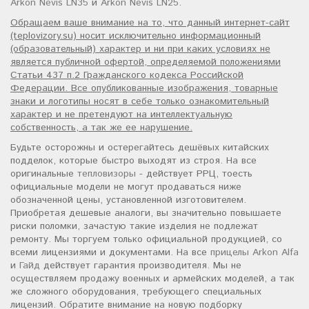
Arkon Nevis LN35
и
Arkon Nevis LN25
.
Обращаем ваше внимание на то, что данный интернет-сайт
(teplovizory.su) носит исключительно информационный
(образовательный) характер и ни при каких условиях не
является публичной офертой, определяемой положениями
Статьи 437 п.2 Гражданского кодекса Российской
Федерации. Все опубликованные изображения, товарные
знаки и логотипы носят в себе только ознакомительный
характер и не претендуют на интеллектуальную
собственность, а так же ее нарушение.
Будьте осторожны и остерегайтесь дешёвых китайских
подделок, которые быстро выходят из строя. На все
оригинальные
тепловизоры
- действует РРЦ, тоесть
официальные модели не могут продаваться ниже
обозначенной цены, установленной изготовителем.
Приобретая дешевые аналоги, вы значительно повышаете
риски поломки, зачастую такие изделия не подлежат
ремонту. Мы торгуем только официальной продукцией, со
всеми лицензиями и документами. На все
прицелы Arkon Alfa
и
Гайд
действует гарантия производителя. Мы не
осуществляем продажу военных и армейских моделей, а так
же сложного оборудования, требующего специальных
лицензий. Обратите внимание на новую подборку