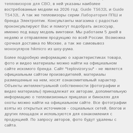
тепловизоров для СВО
, в ней указаны наиболее
востребованные модели на 2026 год:
Guide TS632L
и
Guide
TS432L
. А так же тепловизоры серии
Лаборатория ППШ
и
бренда Электроптик. Консультанты магазина с радостью
проконсультируют Вас и помогут подобрать аксессуар,
именно под вашу модель винтовки. Мы работаем 5 дней в
неделю и отправляем продукцию по всей России. Возможна
срочная доставка по Москве, а так же самовывоз
монокуляров hikmicro
из шоу-рума.
Более подробную информацию о характеристиках товара,
фото и видео материалы можно найти на официальном
сайте искомого бренда. Сайт "teplovizory.su" - не является
официальным сайтом производителей, материалы
размещенные на нем, носят ознакомительный характер.
Объекты интеллектуальной собственности (фотографии и
видео материалы) принадлежат их авторам, дополнительную
информацию о тепловизионных прицелах и биноклях для
охоты можно найти на официальном сайте. Все фотографии
взяты из открытых источников - социальных сетей, блогов и
других площадок и используются для ознакомления с
продукцией. По запросу авторов, фото будут удалены с
сайта.