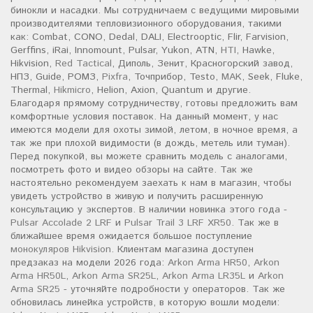
бинокли и насадки. Мы сотрудничаем с ведущими мировыми
производителями тепловизионного оборудования, такими
как: Combat, CONO, Dedal, DALI, Electrooptic, Flir, Farvision,
Gerffins, iRai, Innomount, Pulsar, Yukon, ATN,
HTI
, Hawke,
Hikvision,
Red Tactical
, Диполь, Зенит, Красногорский завод,
НПЗ, Guide, РОМЗ,
Pixfra
, Точприбор, Testo,
MAK
, Seek, Fluke,
Thermal,
Hikmicro
, Helion, Axion, Quantum и другие.
Благодаря прямому сотрудничеству, готовы предложить вам
комфортные условия поставок. На данный момент, у нас
имеются модели для охоты зимой, летом, в ночное время, а
так же при плохой видимости (в дождь, метель или туман).
Перед покупкой, вы можете сравнить модель с аналогами,
посмотреть фото и видео обзоры на сайте. Так же
настоятельно рекомендуем заехать к нам в магазин, чтобы
увидеть устройство в живую и получить расширенную
консультацию у экспертов. В наличии новинка этого года -
Pulsar Accolade 2 LRF
и
Pulsar Trail 3 LRF XR50
. Так же в
ближайшее время ожидается большое поступление
монокуляров Hikvision
. Клиентам магазина доступен
предзаказ на модели 2026 года:
Arkon Arma HR50
,
Arkon
Arma HR50L
,
Arkon Arma SR25L
,
Arkon Arma LR35L
и
Arkon
Arma SR25
- уточняйте подробности у операторов. Так же
обновилась линейка устройств, в которую вошли модели: