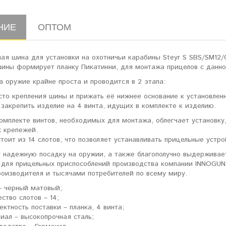
НИЕ
ОПТОМ
ая шина для установки на охотничьи карабины Steyr S SBS/SM12/
шины формирует планку Пикатинни, для монтажа прицелов с данно
а оружие крайне проста и проводится в 2 этапа:
сто крепления шины и прижать её нижнее основание к установлен
закрепить изделие на 4 винта, идущих в комплекте к изделию.
омплекте винтов, необходимых для монтажа, облегчает установку,
 крепежей.
тоит из 14 слотов, что позволяет устанавливать прицельные устр
 надежную посадку на оружии, а также благополучно выдерживает
 для прицельных приспособлений производства компании INNOGUN
роизводителя и тысячами потребителей по всему миру.
– черный матовый;
ество слотов – 14;
ектность поставки – планка, 4 винта;
иал – высокопрочная сталь;