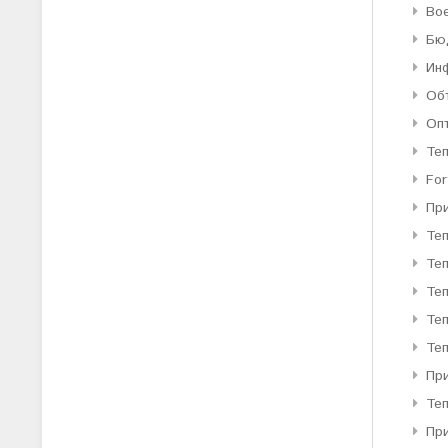
Во
Бю
Ин
Об
Оп
Те
For
Пр
Те
Те
Теп
Теп
Теп
При
Те
Пр