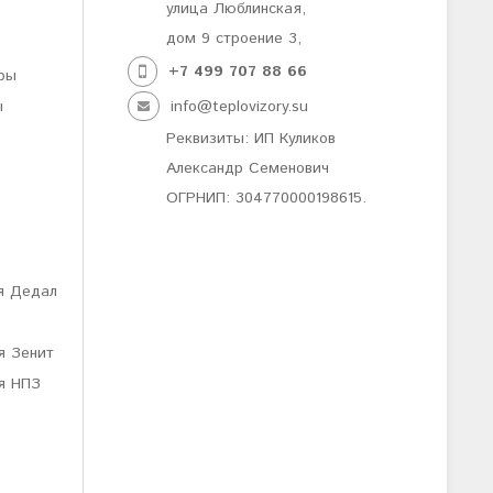
улица Люблинская,
дом 9 строение 3,
+7 499
707 88 66
ры
ы
info@teplovizory.su
Реквизиты: ИП Куликов
Александр Семенович
ОГРНИП: 304770000198615.
я Дедал
я Зенит
я НПЗ