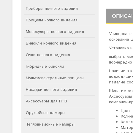
Приборы ночного видения
ОПИСА
Прицелы ночного видения
Монокуляры ночного видения
Универсальн
основание 
Бинокли ночного видения
Установка н
Очки ночного видения
выбрать ме
поочередно 
Гибридные бинокли
Наличие в к
подходящих
Мультиспектральные прицелы
Изделие сос
Насадки ночного видения
Шина имеет
Аксессуары
Аксессуары для ПНВ
компании-п
Цвет 
Оружейные камеры
Колич
Компл
Тепловизионные камеры
Матер