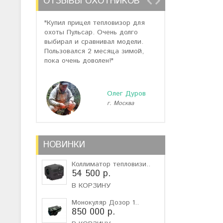
ОТЗЫВЫ ОХОТНИКОВ
"Купил прицел тепловизор для
"Отзывов о теп
охоты Пульсар. Очень долго
много, но спас
выбирал и сравнивал модели.
помогли подоб
Пользовался 2 месяца зимой,
не дорогую мо
пока очень доволен!"
монокуляр."
Олег Дуров
г. Москва
г
НОВИНКИ
Коллиматор тепловизи..
54 500 р.
В КОРЗИНУ
Монокуляр Дозор 1..
850 000 р.