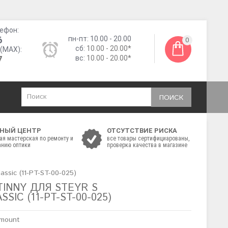
ефон:
6
пн-пт: 10.00 - 20.00
0
сб:
10.00 - 20.00*
(MAX):
7
вс:
10.00 - 20.00*
ПОИСК
НЫЙ ЦЕНТР
ОТСУТСТВИЕ РИСКА
ая мастерская по ремонту и
все товары сертифициарованы,
нию оптики
проверка качества в магазине
assiс (11-PT-ST-00-025)
TINNY ДЛЯ STEYR S
SIС (11-PT-ST-00-025)
omount