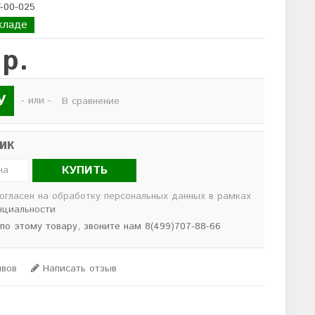
T-00-025
кладе
 р.
У
- или -
В сравнение
лик
КУПИТЬ
согласен на обработку персональных данных в рамках
нциальности
 по этому товару, звоните нам 8(499)707-88-66
ывов
Написать отзыв