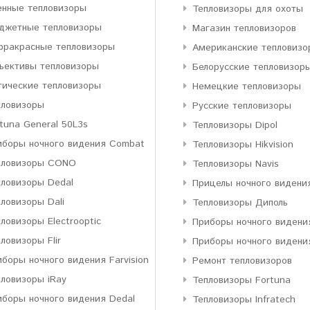
енные тепловизоры
Тепловизоры для охоты
джетные тепловизоры
Магазин тепловизоров
фракрасные тепловизоры
Американские тепловизо
ъективы тепловизоры
Белорусские тепловизор
тические тепловизоры
Немецкие тепловизоры
пловизоры
Русские тепловизоры
tuna General 50L3s
Тепловизоры Dipol
иборы ночного видения Combat
Тепловизоры Hikvision
пловизоры CONO
Тепловизоры Navis
пловизоры Dedal
Прицелы ночного видени
ловизоры Dali
Тепловизоры Диполь
ловизоры Electrooptic
Приборы ночного видени
ловизоры Flir
Приборы ночного видени
боры ночного видения Farvision
Ремонт тепловизоров
пловизоры iRay
Тепловизоры Fortuna
иборы ночного видения Dedal
Тепловизоры Infratech