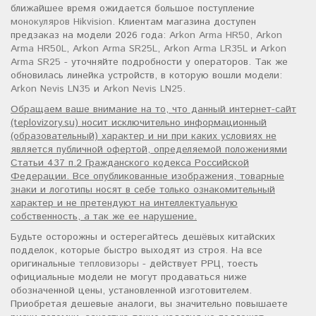
ближайшее время ожидается большое поступление
монокуляров Hikvision
. Клиентам магазина доступен
предзаказ на модели 2026 года:
Arkon Arma HR50
,
Arkon
Arma HR50L
,
Arkon Arma SR25L
,
Arkon Arma LR35L
и
Arkon
Arma SR25
- уточняйте подробности у операторов. Так же
обновилась линейка устройств, в которую вошли модели:
Arkon Nevis LN35
и
Arkon Nevis LN25
.
Обращаем ваше внимание на то, что данный интернет-сайт
(teplovizory.su) носит исключительно информационный
(образовательный) характер и ни при каких условиях не
является публичной офертой, определяемой положениями
Статьи 437 п.2 Гражданского кодекса Российской
Федерации. Все опубликованные изображения, товарные
знаки и логотипы носят в себе только ознакомительный
характер и не претендуют на интеллектуальную
собственность, а так же ее нарушение.
Будьте осторожны и остерегайтесь дешёвых китайских
подделок, которые быстро выходят из строя. На все
оригинальные
тепловизоры
- действует РРЦ, тоесть
официальные модели не могут продаваться ниже
обозначенной цены, установленной изготовителем.
Приобретая дешевые аналоги, вы значительно повышаете