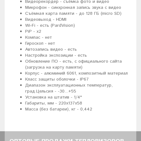
Видеорекордер - съёмка фото и видео
Микрофон - синхронная запись звука с видео
Съёмная карта памяти - до 128 ГБ (micro SD)
Видеовыход - HDMI
Wi-Fi - есть (PardVision)
PiP - x2
Компас - нет
Гироскоп - нет
Автозапись видео - есть
Настройка экспозиции - есть
Обновление ПО - есть, с официального сайта
(загрузка на карту памяти)
Корпус - алюминий 6061, композитный материал
Класс защиты оболочки - IP67
Диапазон эксплуатационных температур,
град.Цельсия - -30...+55
Установка на штатив - 1/4"
Габариты, мм - 220х137х58
Масса (без батареи), кг - 0,442