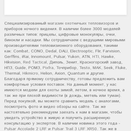
Специализированный
магазин охотничьих тепловизоров
и
приборов ночного видения. В наличии более 3000 моделей
различных типов: прицелы, цифровые монокуляры, очки,
бинокли и насадки. Мы сотрудничаем с ведущими мировыми
производителями тепловизионного оборудования, такими
как: Combat, CONO, Dedal, DALI, Electrooptic, Flir, Farvision,
Gerffins, iRai, Innomount, Pulsar, Yukon, ATN,
HTI
, Hawke,
Hikvision,
Red Tactical
, Диполь, Зенит, Красногорский завод,
НПЗ, Guide, РОМЗ,
Pixfra
, Точприбор, Testo,
MAK
, Seek, Fluke,
Thermal,
Hikmicro
, Helion, Axion, Quantum и другие.
Благодаря прямому сотрудничеству, готовы предложить вам
комфортные условия поставок. На данный момент, у нас
имеются модели для охоты зимой, летом, в ночное время, а
так же при плохой видимости (в дождь, метель или туман).
Перед покупкой, вы можете сравнить модель с аналогами,
посмотреть фото и видео обзоры на сайте. Так же
настоятельно рекомендуем заехать к нам в магазин, чтобы
увидеть устройство в живую и получить расширенную
консультацию у экспертов. В наличии новинка этого года -
Pulsar Accolade 2 LRF
и
Pulsar Trail 3 LRF XR50
. Так же в