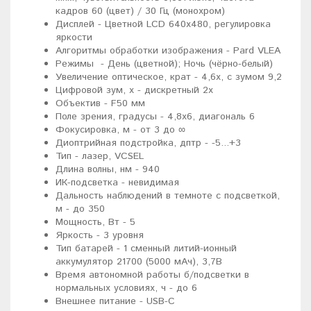
кадров 60 (цвет) / 30 Гц (монохром)
Дисплей - Цветной LCD 640x480, регулировка
яркости
Алгоритмы обработки изображения - Pard VLEA
Режимы - День (цветной); Ночь (чёрно-белый)
Увеличение оптическое, крат - 4,6x, с зумом 9,2
Цифровой зум, x - дискретный 2x
Объектив - F50 мм
Поле зрения, градусы - 4,8x6, диагональ 6
Фокусировка, м - от 3 до ∞
Диоптрийная подстройка, дптр - -5...+3
Тип - лазер, VCSEL
Длина волны, нм - 940
ИК-подсветка - невидимая
Дальность наблюдений в темноте с подсветкой,
м - до 350
Мощность, Вт - 5
Яркость - 3 уровня
Тип батарей - 1 сменный литий-ионный
аккумулятор 21700 (5000 мАч), 3,7В
Время автономной работы б/подсветки в
нормальных условиях, ч - до 6
Внешнее питание - USB-C