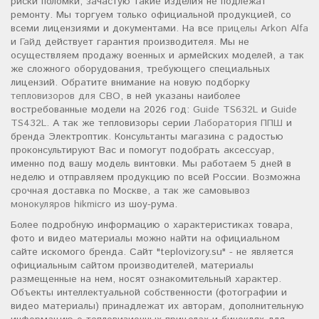
риски поломки, зачастую такие изделия не подлежат
ремонту. Мы торгуем только официальной продукцией, со
всеми лицензиями и документами. На все
прицелы Arkon Alfa
и
Гайд
действует гарантия производителя. Мы не
осуществляем продажу военных и армейских моделей, а так
же сложного оборудования, требующего специальных
лицензий. Обратите внимание на новую подборку
тепловизоров для СВО
, в ней указаны наиболее
востребованные модели на 2026 год:
Guide TS632L
и
Guide
TS432L
. А так же тепловизоры серии
Лаборатория ППШ
и
бренда Электроптик. Консультанты магазина с радостью
проконсультируют Вас и помогут подобрать аксессуар,
именно под вашу модель винтовки. Мы работаем 5 дней в
неделю и отправляем продукцию по всей России. Возможна
срочная доставка по Москве, а так же самовывоз
монокуляров hikmicro
из шоу-рума.
Более подробную информацию о характеристиках товара,
фото и видео материалы можно найти на официальном
сайте искомого бренда. Сайт "teplovizory.su" - не является
официальным сайтом производителей, материалы
размещенные на нем, носят ознакомительный характер.
Объекты интеллектуальной собственности (фотографии и
видео материалы) принадлежат их авторам, дополнительную