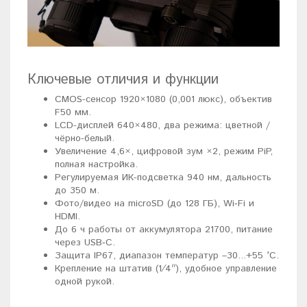
Ключевые отличия и функции
CMOS-сенсор 1920×1080 (0,001 люкс), объектив
F50 мм.
LCD-дисплей 640×480, два режима: цветной /
чёрно-белый.
Увеличение 4,6×, цифровой зум ×2, режим PiP,
полная настройка.
Регулируемая ИК-подсветка 940 нм, дальность
до 350 м.
Фото/видео на microSD (до 128 ГБ), Wi‐Fi и
HDMI.
До 6 ч работы от аккумулятора 21700, питание
через USB‐C.
Защита IP67, диапазон температур –30...+55 °C.
Крепление на штатив (1⁄4′′), удобное управление
одной рукой.