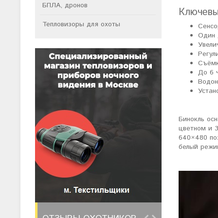
БПЛА, дронов
Ключевы
Тепловизоры для охоты
Сенсо
Один 
Увели
Регул
Съёмк
До 6 
Водон
Устан
Бинокль ос
цветном и 
640×480 по
белый режи