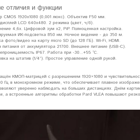
е отличия и функции
р CMOS 1920x1080 (0,001 люкс). Объектив F50 мм.
дисплей LCD 640x480. 2 режима (цвет, ч/б).
чение 4,6x. Цифровой зум x2, PiP. Полноценная настройка.
ируемая ИК-подсветка 850 нм. Ночное видение - до 350 м.
а фото/видео на карту micro SD (до 128 ГБ). Wi-Fi, HDMI.
ч питания от аккумулятора 21700. Внешнее питание (USB-C).
епроницаемость IP67. Работа при -30...+55 °C.
овка на штатив (1⁄4”). Простое управление одной рукой.
нащён КМОП-матрицей с разрешением 1920×1080 и чувствительност
30 Гц в монохромном режиме, что обеспечивает плавное изображ
зволяют уверенно наблюдать на больших дистанциях. Днём картин
м, а встроенные алгоритмы обработки Pard VLEA повышают резко