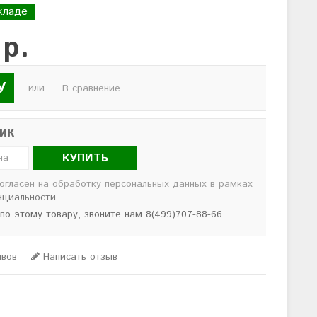
кладе
 р.
У
- или -
В сравнение
лик
КУПИТЬ
согласен на обработку персональных данных в рамках
нциальности
 по этому товару, звоните нам 8(499)707-88-66
ывов
Написать отзыв