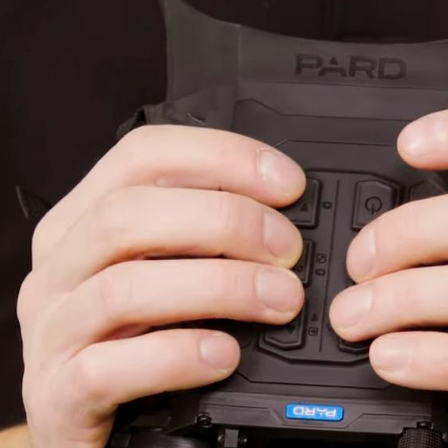
ловизорах Atak не
"Искал универсальный
ибо консультантам,
тепловизор для охоты днем и
рать отличную и
ночью. Спасибо Семену за
дель. Взял
грамотную консультацию. Очень
доволен своим прицелом
Nocpix
."
Виктор Жунов
Евгений Стародуб
. Санкт-Петербург
г. Екатеринбург