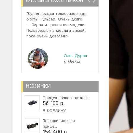
ОТЗЫВЫ ОХОТНИКОВ
"Купил прицел тепловизор для
"Отзывов о теп
охоты Пульсар. Очень долго
много, но спас
выбирал и сравнивал модели.
помогли подоб
Пользовался 2 месяца зимой,
не дорогую мо
пока очень доволен!"
монокуляр."
Олег Дуров
г. Москва
г
НОВИНКИ
Прицел ночного виден..
56 100 р.
В КОРЗИНУ
Тепловизионный
прице..
154 400 р.