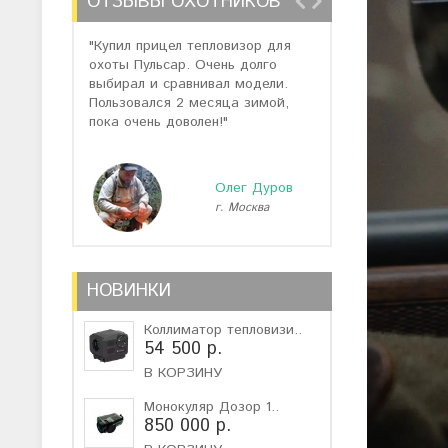
ОТЗЫВЫ ОХОТНИКОВ
"Купил прицел тепловизор для
"Отзывов о теп
охоты Пульсар. Очень долго
много, но спас
выбирал и сравнивал модели.
помогли подоб
Пользовался 2 месяца зимой,
не дорогую мо
пока очень доволен!"
монокуляр."
Олег Дуров
г. Москва
г
НОВИНКИ
Коллиматор тепловизи..
54 500 р.
В КОРЗИНУ
Монокуляр Дозор 1..
850 000 р.