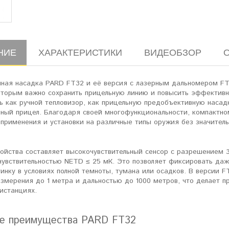
НИЕ
ХАРАКТЕРИСТИКИ
ВИДЕОБЗОР
нная насадка PARD FT32 и её версия с лазерным дальномером FT
которым важно сохранить прицельную линию и повысить эффективн
ь как ручной тепловизор, как прицельную предобъективную насад
нный прицел. Благодаря своей многофункциональности, компактно
применения и установки на различные типы оружия без значитель
ойства составляет высокочувствительный сенсор с разрешением 3
 чувствительностью NETD ≤ 25 мК. Это позволяет фиксировать да
инку в условиях полной темноты, тумана или осадков. В версии 
измерения до 1 метра и дальностью до 1000 метров, что делает 
истанциях.
е преимущества PARD FT32