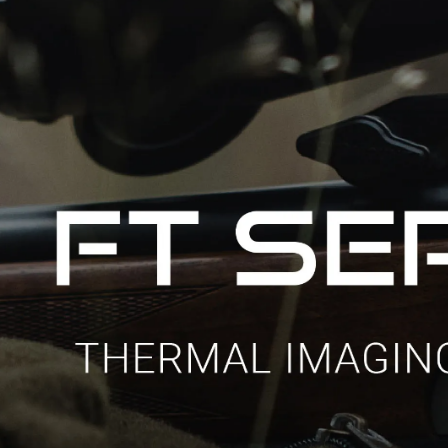
ловизорах Atak не
"Искал универсальный
ибо консультантам,
тепловизор для охоты днем и
рать отличную и
ночью. Спасибо Семену за
дель. Взял
грамотную консультацию. Очень
доволен своим прицелом
Nocpix
."
Виктор Жунов
Евгений Стародуб
. Санкт-Петербург
г. Екатеринбург