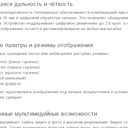
яся дальность и чёткость
оизводительность тепловизора обеспечивается комбинацией чувст
м 35 мм и цифровой обработки сигнала. Это позволяет обнаружив
в. Устройство поддерживает цифровое увеличение до 3,5 крат, а
 изображение остаётся детализированным на любых масштабах.
е палитры и режимы отображения
ных сценариев охоты или наблюдения доступны режимы:
 Hot (белое горячее)
 Hot (чёрное горячее)
ot (красное горячее)
Red (железный)
ow (радуга)
ет адаптировать изображение под личные предпочтения и условия
ли сумерки.
нные мультимедийные возможности
держивает запись видео и фото в высоком разрешении. Видео сох
лей. Также реализована функция записи звука, что особенно пол