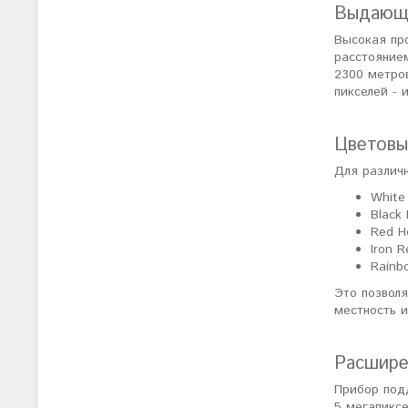
Выдающа
Высокая пр
расстояние
2300 метро
пикселей -
Цветовы
Для различ
White
Black
Red H
Iron 
Rainb
Это позволя
местность и
Расшире
Прибор под
5 мегапиксе