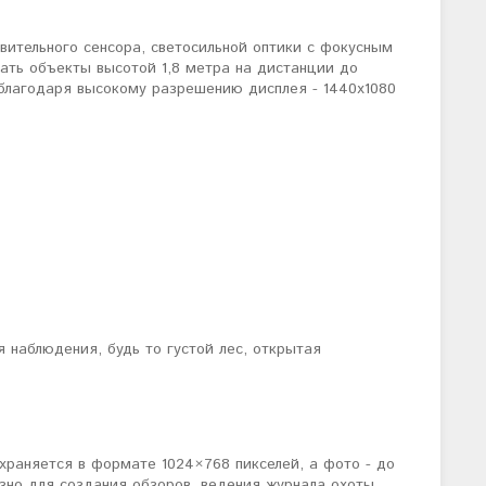
вительного сенсора, светосильной оптики с фокусным
ать объекты высотой 1,8 метра на дистанции до
 благодаря высокому разрешению дисплея - 1440x1080
 наблюдения, будь то густой лес, открытая
раняется в формате 1024×768 пикселей, а фото - до
езно для создания обзоров, ведения журнала охоты