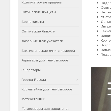
Коллиматорные прицелы
Подде
Совме
Оптические прицелы
Нет н
Ультр
Бронежилеты
Дальн
Интел
Техно
Оптические бинокли
Защит
Корпу
Лазерные целеуказатели
Встро
Запис
Баллистические очки с камерой
Подде
Адаптеры для тепловизоров
Генераторы
Города России
Кронштейны для тепловизоров
Метеостанции
Тепловизоры для защиты от