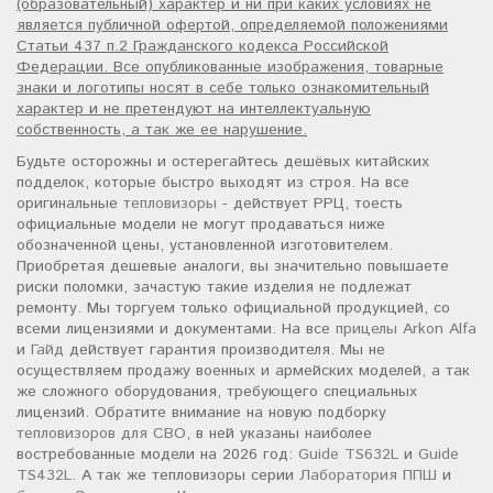
(образовательный) характер и ни при каких условиях не
является публичной офертой, определяемой положениями
Статьи 437 п.2 Гражданского кодекса Российской
Федерации. Все опубликованные изображения, товарные
знаки и логотипы носят в себе только ознакомительный
характер и не претендуют на интеллектуальную
собственность, а так же ее нарушение.
Будьте осторожны и остерегайтесь дешёвых китайских
подделок, которые быстро выходят из строя. На все
оригинальные
тепловизоры
- действует РРЦ, тоесть
официальные модели не могут продаваться ниже
обозначенной цены, установленной изготовителем.
Приобретая дешевые аналоги, вы значительно повышаете
риски поломки, зачастую такие изделия не подлежат
ремонту. Мы торгуем только официальной продукцией, со
всеми лицензиями и документами. На все
прицелы Arkon Alfa
и
Гайд
действует гарантия производителя. Мы не
осуществляем продажу военных и армейских моделей, а так
же сложного оборудования, требующего специальных
лицензий. Обратите внимание на новую подборку
тепловизоров для СВО
, в ней указаны наиболее
востребованные модели на 2026 год:
Guide TS632L
и
Guide
TS432L
. А так же тепловизоры серии
Лаборатория ППШ
и