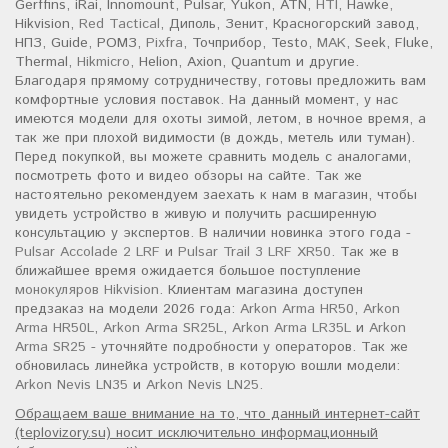
Gerffins, iRai, Innomount, Pulsar, Yukon, ATN,
HTI
, Hawke,
Hikvision,
Red Tactical
, Диполь, Зенит, Красногорский завод,
НПЗ, Guide, РОМЗ,
Pixfra
, Точприбор, Testo,
MAK
, Seek, Fluke,
Thermal,
Hikmicro
, Helion, Axion, Quantum и другие.
Благодаря прямому сотрудничеству, готовы предложить вам
комфортные условия поставок. На данный момент, у нас
имеются модели для охоты зимой, летом, в ночное время, а
так же при плохой видимости (в дождь, метель или туман).
Перед покупкой, вы можете сравнить модель с аналогами,
посмотреть фото и видео обзоры на сайте. Так же
настоятельно рекомендуем заехать к нам в магазин, чтобы
увидеть устройство в живую и получить расширенную
консультацию у экспертов. В наличии новинка этого года -
Pulsar Accolade 2 LRF
и
Pulsar Trail 3 LRF XR50
. Так же в
ближайшее время ожидается большое поступление
монокуляров Hikvision
. Клиентам магазина доступен
предзаказ на модели 2026 года:
Arkon Arma HR50
,
Arkon
Arma HR50L
,
Arkon Arma SR25L
,
Arkon Arma LR35L
и
Arkon
Arma SR25
- уточняйте подробности у операторов. Так же
обновилась линейка устройств, в которую вошли модели:
Arkon Nevis LN35
и
Arkon Nevis LN25
.
Обращаем ваше внимание на то, что данный интернет-сайт
(teplovizory.su) носит исключительно информационный