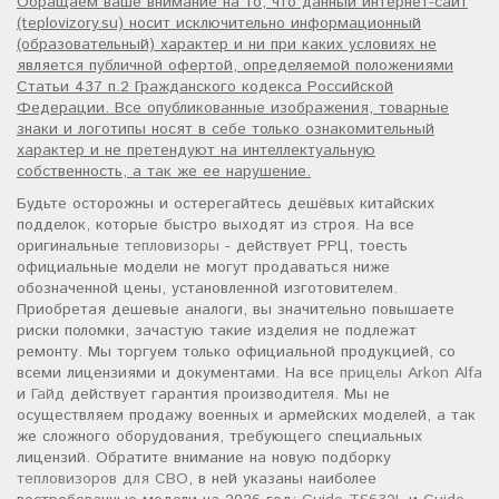
Обращаем ваше внимание на то, что данный интернет-сайт
(teplovizory.su) носит исключительно информационный
(образовательный) характер и ни при каких условиях не
является публичной офертой, определяемой положениями
Статьи 437 п.2 Гражданского кодекса Российской
Федерации. Все опубликованные изображения, товарные
знаки и логотипы носят в себе только ознакомительный
характер и не претендуют на интеллектуальную
собственность, а так же ее нарушение.
Будьте осторожны и остерегайтесь дешёвых китайских
подделок, которые быстро выходят из строя. На все
оригинальные
тепловизоры
- действует РРЦ, тоесть
официальные модели не могут продаваться ниже
обозначенной цены, установленной изготовителем.
Приобретая дешевые аналоги, вы значительно повышаете
риски поломки, зачастую такие изделия не подлежат
ремонту. Мы торгуем только официальной продукцией, со
всеми лицензиями и документами. На все
прицелы Arkon Alfa
и
Гайд
действует гарантия производителя. Мы не
осуществляем продажу военных и армейских моделей, а так
же сложного оборудования, требующего специальных
лицензий. Обратите внимание на новую подборку
тепловизоров для СВО
, в ней указаны наиболее