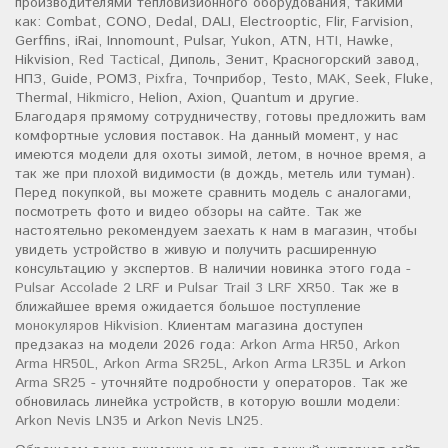
производителями тепловизионного оборудования, такими
как: Combat, CONO, Dedal, DALI, Electrooptic, Flir, Farvision,
Gerffins, iRai, Innomount, Pulsar, Yukon, ATN,
HTI
, Hawke,
Hikvision,
Red Tactical
, Диполь, Зенит, Красногорский завод,
НПЗ, Guide, РОМЗ,
Pixfra
, Точприбор, Testo,
MAK
, Seek, Fluke,
Thermal,
Hikmicro
, Helion, Axion, Quantum и другие.
Благодаря прямому сотрудничеству, готовы предложить вам
комфортные условия поставок. На данный момент, у нас
имеются модели для охоты зимой, летом, в ночное время, а
так же при плохой видимости (в дождь, метель или туман).
Перед покупкой, вы можете сравнить модель с аналогами,
посмотреть фото и видео обзоры на сайте. Так же
настоятельно рекомендуем заехать к нам в магазин, чтобы
увидеть устройство в живую и получить расширенную
консультацию у экспертов. В наличии новинка этого года -
Pulsar Accolade 2 LRF
и
Pulsar Trail 3 LRF XR50
. Так же в
ближайшее время ожидается большое поступление
монокуляров Hikvision
. Клиентам магазина доступен
предзаказ на модели 2026 года:
Arkon Arma HR50
,
Arkon
Arma HR50L
,
Arkon Arma SR25L
,
Arkon Arma LR35L
и
Arkon
Arma SR25
- уточняйте подробности у операторов. Так же
обновилась линейка устройств, в которую вошли модели:
Arkon Nevis LN35
и
Arkon Nevis LN25
.