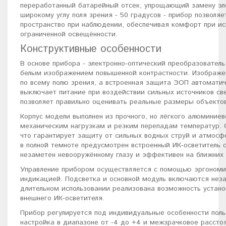
переработанный батарейный отсек, упрощающий замену эл
широкому углу поля зрения - 50 градусов - прибор позволя
пространство при наблюдении, обеспечивая комфорт при ис
ограниченной освещённости.
Конструктивные особенности
В основе прибора - электронно-оптический преобразователь
белым изображением повышенной контрастности. Изображе
по всему полю зрения, а встроенная защита ЭОП автоматич
выключает питание при воздействии сильных источников све
позволяет правильно оценивать реальные размеры объектов
Корпус модели выполнен из прочного, но лёгкого алюминиев
механическим нагрузкам и резким перепадам температур. С
что гарантирует защиту от сильных водных струй и атмосф
в полной темноте предусмотрен встроенный ИК-осветитель с
незаметен невооружённому глазу и эффективен на ближних
Управление прибором осуществляется с помощью эргономи
индикацией. Подсветка и основной модуль включаются нез
длительном использовании реализована возможность устано
внешнего ИК-осветителя.
Прибор регулируется под индивидуальные особенности поль
настройка в диапазоне от -4 до +4 и межзрачковое расстоя