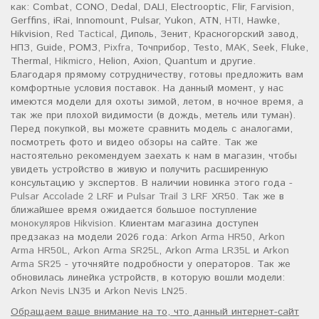
как: Combat, CONO, Dedal, DALI, Electrooptic, Flir, Farvision,
Gerffins, iRai, Innomount, Pulsar, Yukon, ATN,
HTI
, Hawke,
Hikvision,
Red Tactical
, Диполь, Зенит, Красногорский завод,
НПЗ, Guide, РОМЗ,
Pixfra
, Точприбор, Testo,
MAK
, Seek, Fluke,
Thermal,
Hikmicro
, Helion, Axion, Quantum и другие.
Благодаря прямому сотрудничеству, готовы предложить вам
комфортные условия поставок. На данный момент, у нас
имеются модели для охоты зимой, летом, в ночное время, а
так же при плохой видимости (в дождь, метель или туман).
Перед покупкой, вы можете сравнить модель с аналогами,
посмотреть фото и видео обзоры на сайте. Так же
настоятельно рекомендуем заехать к нам в магазин, чтобы
увидеть устройство в живую и получить расширенную
консультацию у экспертов. В наличии новинка этого года -
Pulsar Accolade 2 LRF
и
Pulsar Trail 3 LRF XR50
. Так же в
ближайшее время ожидается большое поступление
монокуляров Hikvision
. Клиентам магазина доступен
предзаказ на модели 2026 года:
Arkon Arma HR50
,
Arkon
Arma HR50L
,
Arkon Arma SR25L
,
Arkon Arma LR35L
и
Arkon
Arma SR25
- уточняйте подробности у операторов. Так же
обновилась линейка устройств, в которую вошли модели:
Arkon Nevis LN35
и
Arkon Nevis LN25
.
Обращаем ваше внимание на то, что данный интернет-сайт