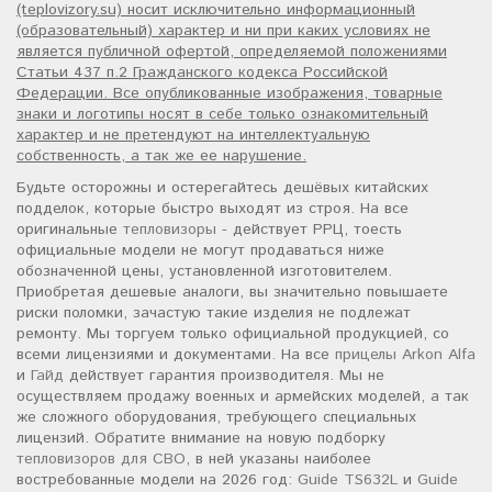
(teplovizory.su) носит исключительно информационный
(образовательный) характер и ни при каких условиях не
является публичной офертой, определяемой положениями
Статьи 437 п.2 Гражданского кодекса Российской
Федерации. Все опубликованные изображения, товарные
знаки и логотипы носят в себе только ознакомительный
характер и не претендуют на интеллектуальную
собственность, а так же ее нарушение.
Будьте осторожны и остерегайтесь дешёвых китайских
подделок, которые быстро выходят из строя. На все
оригинальные
тепловизоры
- действует РРЦ, тоесть
официальные модели не могут продаваться ниже
обозначенной цены, установленной изготовителем.
Приобретая дешевые аналоги, вы значительно повышаете
риски поломки, зачастую такие изделия не подлежат
ремонту. Мы торгуем только официальной продукцией, со
всеми лицензиями и документами. На все
прицелы Arkon Alfa
и
Гайд
действует гарантия производителя. Мы не
осуществляем продажу военных и армейских моделей, а так
же сложного оборудования, требующего специальных
лицензий. Обратите внимание на новую подборку
тепловизоров для СВО
, в ней указаны наиболее
востребованные модели на 2026 год:
Guide TS632L
и
Guide