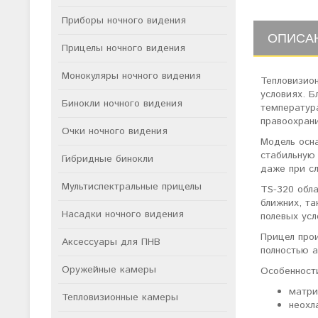
Приборы ночного видения
ОПИСА
Прицелы ночного видения
Монокуляры ночного видения
Тепловизио
условиях. 
Бинокли ночного видения
температура
правоохрани
Очки ночного видения
Модель осн
стабильную 
Гибридные бинокли
даже при с
Мультиспектральные прицелы
TS-320 обл
ближних, та
Насадки ночного видения
полевых усл
Прицел прои
Аксессуары для ПНВ
полностью а
Оружейные камеры
Особенност
матри
Тепловизионные камеры
неохл