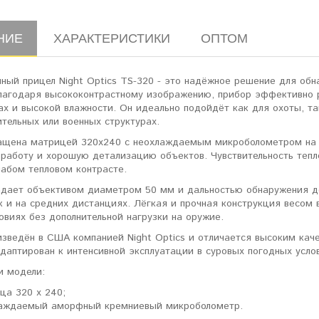
НИЕ
ХАРАКТЕРИСТИКИ
ОПТОМ
нный прицел Night Optics TS-320 - это надёжное решение для об
Благодаря высококонтрастному изображению, прибор эффективно р
х и высокой влажности. Он идеально подойдёт как для охоты, т
тельных или военных структурах.
ащена матрицей 320x240 с неохлаждаемым микроболометром на о
работу и хорошую детализацию объектов. Чувствительность тепло
лабом тепловом контрасте.
адает объективом диаметром 50 мм и дальностью обнаружения до
к и на средних дистанциях. Лёгкая и прочная конструкция весом 
овиях без дополнительной нагрузки на оружие.
зведён в США компанией Night Optics и отличается высоким каче
даптирован к интенсивной эксплуатации в суровых погодных усло
и модели:
ца 320 x 240;
аждаемый аморфный кремниевый микроболометр.