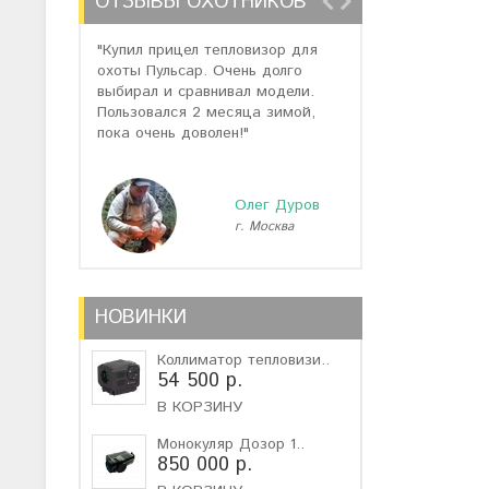
ОТЗЫВЫ ОХОТНИКОВ
"Купил прицел тепловизор для
"Отзывов о теп
охоты Пульсар. Очень долго
много, но спас
выбирал и сравнивал модели.
помогли подоб
Пользовался 2 месяца зимой,
не дорогую мо
пока очень доволен!"
монокуляр."
Олег Дуров
г. Москва
г
НОВИНКИ
Коллиматор тепловизи..
54 500 р.
В КОРЗИНУ
Монокуляр Дозор 1..
850 000 р.