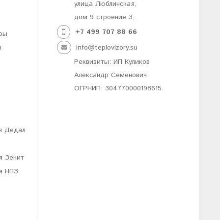
улица Люблинская,
дом 9 строение 3,
+7 499
707 88 66
ры
ы
info@teplovizory.su
Реквизиты: ИП Куликов
Александр Семенович
ОГРНИП: 304770000198615.
я Дедал
я Зенит
я НПЗ