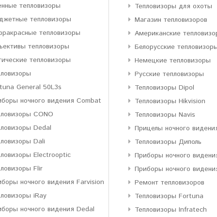
енные тепловизоры
Тепловизоры для охоты
джетные тепловизоры
Магазин тепловизоров
фракрасные тепловизоры
Американские тепловизо
ъективы тепловизоры
Белорусские тепловизор
тические тепловизоры
Немецкие тепловизоры
пловизоры
Русские тепловизоры
tuna General 50L3s
Тепловизоры Dipol
иборы ночного видения Combat
Тепловизоры Hikvision
пловизоры CONO
Тепловизоры Navis
пловизоры Dedal
Прицелы ночного видени
ловизоры Dali
Тепловизоры Диполь
ловизоры Electrooptic
Приборы ночного видени
ловизоры Flir
Приборы ночного видени
боры ночного видения Farvision
Ремонт тепловизоров
пловизоры iRay
Тепловизоры Fortuna
иборы ночного видения Dedal
Тепловизоры Infratech