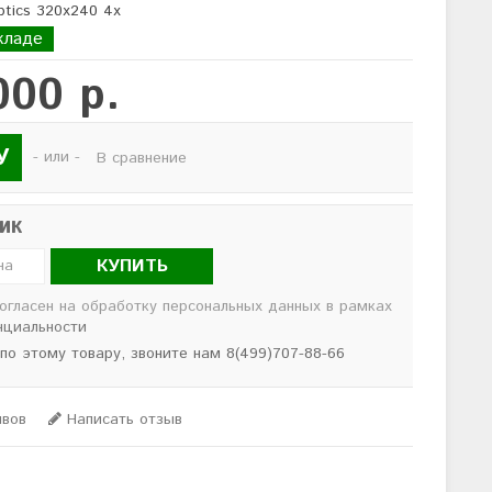
ptics 320x240 4x
кладе
000 р.
У
- или -
В сравнение
лик
КУПИТЬ
согласен на обработку персональных данных в рамках
нциальности
 по этому товару, звоните нам 8(499)707-88-66
ывов
Написать отзыв