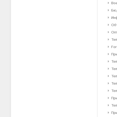
Во
Бю
Ин
Об
Оп
Те
For
Пр
Те
Те
Теп
Теп
Теп
При
Те
Пр