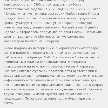
лицензий. Обратите внимание на новую подборку
тепловизоров для СВО
, в ней указаны наиболее
востребованные модели на 2026 год:
Guide TS632L
и
Guide
TS432L
. А так же тепловизоры серии
Лаборатория ППШ
и
бренда Электроптик. Консультанты магазина с радостью
проконсультируют Вас и помогут подобрать аксессуар,
именно под вашу модель винтовки. Мы работаем 5 дней в
неделю и отправляем продукцию по всей России. Возможна
срочная доставка по Москве, а так же самовывоз
монокуляров hikmicro
из шоу-рума.
Более подробную информацию о характеристиках товара,
фото и видео материалы можно найти на официальном
сайте искомого бренда. Сайт "teplovizory.su" - не является
официальным сайтом производителей, материалы
размещенные на нем, носят ознакомительный характер.
Объекты интеллектуальной собственности (фотографии и
видео материалы) принадлежат их авторам, дополнительную
информацию о тепловизионных прицелах и биноклях для
охоты можно найти на официальном сайте. Все фотографии
взяты из открытых источников - социальных сетей, блогов и
других площадок и используются для ознакомления с
продукцией. По запросу авторов, фото будут удалены с
сайта.