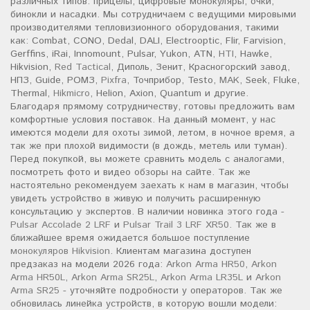
различных типов: прицелы, цифровые монокуляры, очки,
бинокли и насадки. Мы сотрудничаем с ведущими мировыми
производителями тепловизионного оборудования, такими
как: Combat, CONO, Dedal, DALI, Electrooptic, Flir, Farvision,
Gerffins, iRai, Innomount, Pulsar, Yukon, ATN,
HTI
, Hawke,
Hikvision,
Red Tactical
, Диполь, Зенит, Красногорский завод,
НПЗ, Guide, РОМЗ,
Pixfra
, Точприбор, Testo,
MAK
, Seek, Fluke,
Thermal,
Hikmicro
, Helion, Axion, Quantum и другие.
Благодаря прямому сотрудничеству, готовы предложить вам
комфортные условия поставок. На данный момент, у нас
имеются модели для охоты зимой, летом, в ночное время, а
так же при плохой видимости (в дождь, метель или туман).
Перед покупкой, вы можете сравнить модель с аналогами,
посмотреть фото и видео обзоры на сайте. Так же
настоятельно рекомендуем заехать к нам в магазин, чтобы
увидеть устройство в живую и получить расширенную
консультацию у экспертов. В наличии новинка этого года -
Pulsar Accolade 2 LRF
и
Pulsar Trail 3 LRF XR50
. Так же в
ближайшее время ожидается большое поступление
монокуляров Hikvision
. Клиентам магазина доступен
предзаказ на модели 2026 года:
Arkon Arma HR50
,
Arkon
Arma HR50L
,
Arkon Arma SR25L
,
Arkon Arma LR35L
и
Arkon
Arma SR25
- уточняйте подробности у операторов. Так же
обновилась линейка устройств, в которую вошли модели: