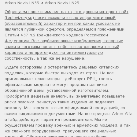
Arkon Nevis LN35
и
Arkon Nevis LN25
.
Обращаем ваше внимание на то, что данный интернет-сайт
(teplovizory.su) носит исключительно информационный
(образовательный) характер и ни при каких условиях не
является публичной офертой, определяемой положениями
Статьи 437 п.2 Гражданского кодекса Российской
Федерации. Все опубликованные изображения, товарные
знаки и логотипы носят в себе только ознакомительный
характер и не претендуют на интеллектуальную
собственность, а так же ее нарушение.
Будьте осторожны и остерегайтесь дешёвых китайских
подделок, которые быстро выходят из строя. На все
оригинальные
тепловизоры
- действует РРЦ, тоесть
официальные модели не могут продаваться ниже
обозначенной цены, установленной изготовителем.
Приобретая дешевые аналоги, вы значительно повышаете
риски поломки, зачастую такие изделия не подлежат
ремонту. Мы торгуем только официальной продукцией, со
всеми лицензиями и документами. На все
прицелы Arkon Alfa
и
Гайд
действует гарантия производителя. Мы не
осуществляем продажу военных и армейских моделей, а так
же сложного оборудования, требующего специальных