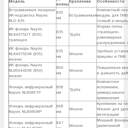
Модель
Крепление
Особенности
волны
Встраиваемая лазерная
Компактный ла
835
ИК-подсветка Nayvis
Встраиваемая
модуль для ПНВ
нм
NLD 835
точный и мощны
Форма пятна
ИК фонарь Nayvis
835
«трапеция»,
NL84075DT (835)
Труба
нм
равномерное
трапеция
распределение 
ИК фонарь Nayvis
835
Удобная устано
NL84075DW (835)
Weaver
нм
прицелы и ПНВ
weaver
ИК фонарь Nayvis
850
Повышенная мо
NL85040DW (850)
Weaver
нм
и дальность де
weaver
Компактное
Фонарь инфракрасный
808
исполнение,
Труба
Nayvis NL8085TP
нм
универсальное
применение
Крепление на пл
Фонарь инфракрасный
808
Weaver
Weaver для удо
Nayvis NL8085WP
нм
интеграции
Мощный фонарь
Фонарь инфракрасный
847
Weaver
увеличенной