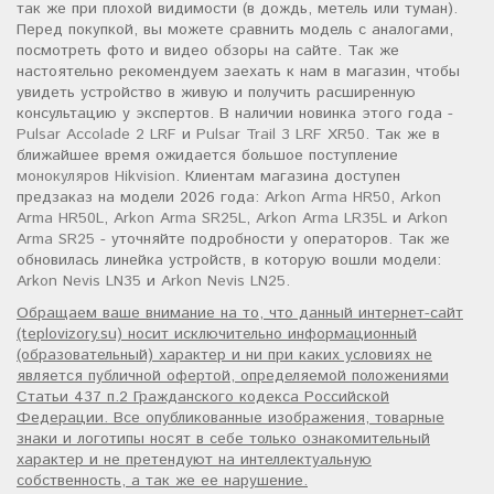
так же при плохой видимости (в дождь, метель или туман).
Перед покупкой, вы можете сравнить модель с аналогами,
посмотреть фото и видео обзоры на сайте. Так же
настоятельно рекомендуем заехать к нам в магазин, чтобы
увидеть устройство в живую и получить расширенную
консультацию у экспертов. В наличии новинка этого года -
Pulsar Accolade 2 LRF
и
Pulsar Trail 3 LRF XR50
. Так же в
ближайшее время ожидается большое поступление
монокуляров Hikvision
. Клиентам магазина доступен
предзаказ на модели 2026 года:
Arkon Arma HR50
,
Arkon
Arma HR50L
,
Arkon Arma SR25L
,
Arkon Arma LR35L
и
Arkon
Arma SR25
- уточняйте подробности у операторов. Так же
обновилась линейка устройств, в которую вошли модели:
Arkon Nevis LN35
и
Arkon Nevis LN25
.
Обращаем ваше внимание на то, что данный интернет-сайт
(teplovizory.su) носит исключительно информационный
(образовательный) характер и ни при каких условиях не
является публичной офертой, определяемой положениями
Статьи 437 п.2 Гражданского кодекса Российской
Федерации. Все опубликованные изображения, товарные
знаки и логотипы носят в себе только ознакомительный
характер и не претендуют на интеллектуальную
собственность, а так же ее нарушение.