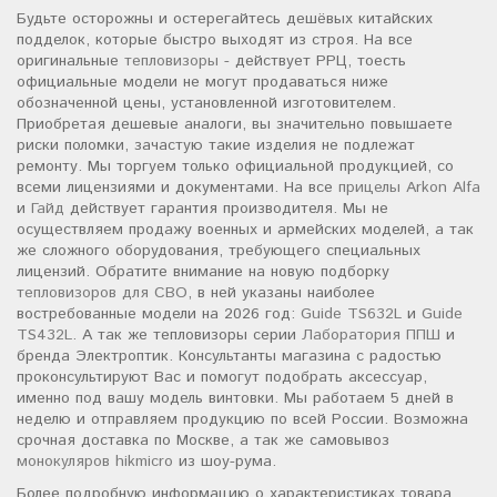
Будьте осторожны и остерегайтесь дешёвых китайских
подделок, которые быстро выходят из строя. На все
оригинальные
тепловизоры
- действует РРЦ, тоесть
официальные модели не могут продаваться ниже
обозначенной цены, установленной изготовителем.
Приобретая дешевые аналоги, вы значительно повышаете
риски поломки, зачастую такие изделия не подлежат
ремонту. Мы торгуем только официальной продукцией, со
всеми лицензиями и документами. На все
прицелы Arkon Alfa
и
Гайд
действует гарантия производителя. Мы не
осуществляем продажу военных и армейских моделей, а так
же сложного оборудования, требующего специальных
лицензий. Обратите внимание на новую подборку
тепловизоров для СВО
, в ней указаны наиболее
востребованные модели на 2026 год:
Guide TS632L
и
Guide
TS432L
. А так же тепловизоры серии
Лаборатория ППШ
и
бренда Электроптик. Консультанты магазина с радостью
проконсультируют Вас и помогут подобрать аксессуар,
именно под вашу модель винтовки. Мы работаем 5 дней в
неделю и отправляем продукцию по всей России. Возможна
срочная доставка по Москве, а так же самовывоз
монокуляров hikmicro
из шоу-рума.
Более подробную информацию о характеристиках товара,