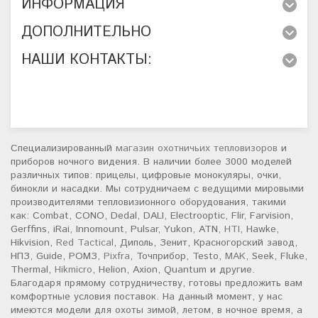
ИНФОРМАЦИЯ
ДОПОЛНИТЕЛЬНО
НАШИ КОНТАКТЫ:
Специализированный
магазин охотничьих тепловизоров
и
приборов ночного видения. В наличии более 3000 моделей
различных типов: прицелы, цифровые монокуляры, очки,
бинокли и насадки. Мы сотрудничаем с ведущими мировыми
производителями тепловизионного оборудования, такими
как: Combat, CONO, Dedal, DALI, Electrooptic, Flir, Farvision,
Gerffins, iRai, Innomount, Pulsar, Yukon, ATN,
HTI
, Hawke,
Hikvision,
Red Tactical
, Диполь, Зенит, Красногорский завод,
НПЗ, Guide, РОМЗ,
Pixfra
, Точприбор, Testo,
MAK
, Seek, Fluke,
Thermal,
Hikmicro
, Helion, Axion, Quantum и другие.
Благодаря прямому сотрудничеству, готовы предложить вам
комфортные условия поставок. На данный момент, у нас
имеются модели для охоты зимой, летом, в ночное время, а