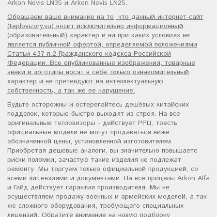
Arkon Nevis LN35
и
Arkon Nevis LN25
.
Обращаем ваше внимание на то, что данный интернет-сайт
(teplovizory.su) носит исключительно информационный
(образовательный) характер и ни при каких условиях не
является публичной офертой, определяемой положениями
Статьи 437 п.2 Гражданского кодекса Российской
Федерации. Все опубликованные изображения, товарные
знаки и логотипы носят в себе только ознакомительный
характер и не претендуют на интеллектуальную
собственность, а так же ее нарушение.
Будьте осторожны и остерегайтесь дешёвых китайских
подделок, которые быстро выходят из строя. На все
оригинальные
тепловизоры
- действует РРЦ, тоесть
официальные модели не могут продаваться ниже
обозначенной цены, установленной изготовителем.
Приобретая дешевые аналоги, вы значительно повышаете
риски поломки, зачастую такие изделия не подлежат
ремонту. Мы торгуем только официальной продукцией, со
всеми лицензиями и документами. На все
прицелы Arkon Alfa
и
Гайд
действует гарантия производителя. Мы не
осуществляем продажу военных и армейских моделей, а так
же сложного оборудования, требующего специальных
лицензий. Обратите внимание на новую подборку