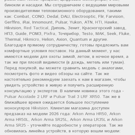
бинокли и насадки. Мы сотрудничаем с ведущими мировыми
производителями тепловизионного оборудования, такими
как: Combat, CONO, Dedal, DALI, Electrooptic, Flir, Farvision,
Gerffins, iRai, Innomount, Pulsar, Yukon, ATN,
HTI
, Hawke,
Hikvision,
Red Tactical
, Диполь, Зенит, Красногорский завод,
НПЗ, Guide, РОМЗ,
Pixfra
, Точприбор, Testo,
MAK
, Seek, Fluke,
Thermal,
Hikmicro
, Helion, Axion, Quantum и другие.
Благодаря прямому сотрудничеству, готовы предложить вам
комфортные условия поставок. На данный момент, у нас
имеются модели для охоты зимой, летом, в ночное время, а
так же при плохой видимости (в дождь, метель или туман).
Перед покупкой, вы можете сравнить модель с аналогами,
посмотреть фото и видео обзоры на сайте. Так же
настоятельно рекомендуем заехать к нам в магазин, чтобы
увидеть устройство в живую и получить расширенную
консультацию у экспертов. В наличии новинка этого года -
Pulsar Accolade 2 LRF
и
Pulsar Trail 3 LRF XR50
. Так же в
ближайшее время ожидается большое поступление
монокуляров Hikvision
. Клиентам магазина доступен
предзаказ на модели 2026 года:
Arkon Arma HR50
,
Arkon
Arma HR50L
,
Arkon Arma SR25L
,
Arkon Arma LR35L
и
Arkon
Arma SR25
- уточняйте подробности у операторов. Так же
обновилась линейка устройств, в которую вошли модели: