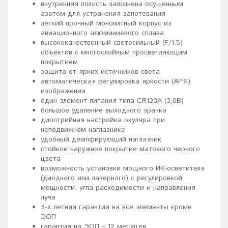
внутренняя полость заполнена осушенным
азотом для устранения запотевания
лёгкий прочный монолитный корпус из
авиационного алюминиевого сплава
высококачественный светосильный (F/1.5)
объектив с многослойным просветляющим
покрытием
защита от ярких источников света
автоматическая регулировка яркости (АРЯ)
изображения
один элемент питания типа CR123A (3,0В)
большое удаление выходного зрачка
диоптрийная настройка окуляра при
неподвижном наглазнике
удобный демпфирующий наглазник
стойкое наружное покрытие матового черного
цвета
возможность установки мощного ИК-осветителя
(диодного или лазерного) с регулировкой
мощности, угла расходимости и направления
луча
3-х летняя гарантия на все элементы кроме
ЭОП
гарантия на ЭОП – 12 месяцев