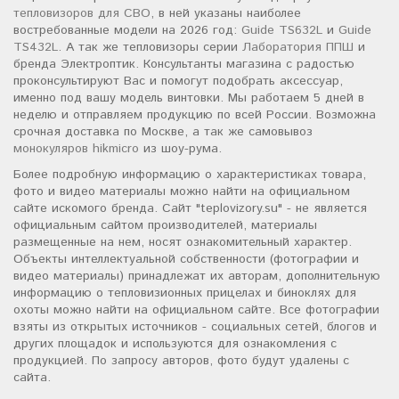
тепловизоров для СВО
, в ней указаны наиболее
востребованные модели на 2026 год:
Guide TS632L
и
Guide
TS432L
. А так же тепловизоры серии
Лаборатория ППШ
и
бренда Электроптик. Консультанты магазина с радостью
проконсультируют Вас и помогут подобрать аксессуар,
именно под вашу модель винтовки. Мы работаем 5 дней в
неделю и отправляем продукцию по всей России. Возможна
срочная доставка по Москве, а так же самовывоз
монокуляров hikmicro
из шоу-рума.
Более подробную информацию о характеристиках товара,
фото и видео материалы можно найти на официальном
сайте искомого бренда. Сайт "teplovizory.su" - не является
официальным сайтом производителей, материалы
размещенные на нем, носят ознакомительный характер.
Объекты интеллектуальной собственности (фотографии и
видео материалы) принадлежат их авторам, дополнительную
информацию о тепловизионных прицелах и биноклях для
охоты можно найти на официальном сайте. Все фотографии
взяты из открытых источников - социальных сетей, блогов и
других площадок и используются для ознакомления с
продукцией. По запросу авторов, фото будут удалены с
сайта.