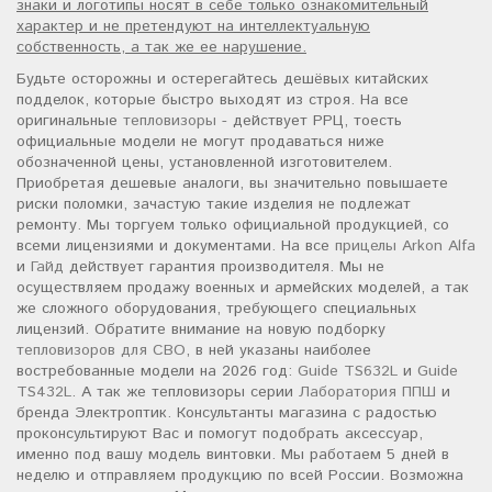
знаки и логотипы носят в себе только ознакомительный
характер и не претендуют на интеллектуальную
собственность, а так же ее нарушение.
Будьте осторожны и остерегайтесь дешёвых китайских
подделок, которые быстро выходят из строя. На все
оригинальные
тепловизоры
- действует РРЦ, тоесть
официальные модели не могут продаваться ниже
обозначенной цены, установленной изготовителем.
Приобретая дешевые аналоги, вы значительно повышаете
риски поломки, зачастую такие изделия не подлежат
ремонту. Мы торгуем только официальной продукцией, со
всеми лицензиями и документами. На все
прицелы Arkon Alfa
и
Гайд
действует гарантия производителя. Мы не
осуществляем продажу военных и армейских моделей, а так
же сложного оборудования, требующего специальных
лицензий. Обратите внимание на новую подборку
тепловизоров для СВО
, в ней указаны наиболее
востребованные модели на 2026 год:
Guide TS632L
и
Guide
TS432L
. А так же тепловизоры серии
Лаборатория ППШ
и
бренда Электроптик. Консультанты магазина с радостью
проконсультируют Вас и помогут подобрать аксессуар,
именно под вашу модель винтовки. Мы работаем 5 дней в
неделю и отправляем продукцию по всей России. Возможна