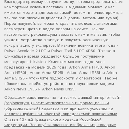
Благодаря прямому сотрудничеству, готовы предложить вам
комфортные условия поставок. На данный момент, у нас
имеются модели для охоты зимой, летом, в ночное время, а
так же при плохой видимости (в дождь, метель или туман).
Перед покупкой, вы можете сравнить модель с аналогами,
посмотреть фото и видео обзоры на сайте. Так же
настоятельно рекомендуем заехать к нам в магазин, чтобы
увидеть устройство в живую и получить расширенную
консультацию у экспертов. В наличии новинка этого года -
Pulsar Accolade 2 LRF
и
Pulsar Trail 3 LRF XR50
. Так же в
ближайшее время ожидается большое поступление
монокуляров Hikvision
. Клиентам магазина доступен
предзаказ на модели 2026 года:
Arkon Arma HR50
,
Arkon
Arma HR50L
,
Arkon Arma SR25L
,
Arkon Arma LR35L
и
Arkon
Arma SR25
- уточняйте подробности у операторов. Так же
обновилась линейка устройств, в которую вошли модели:
Arkon Nevis LN35
и
Arkon Nevis LN25
.
Обращаем ваше внимание на то, что данный интернет-сайт
(teplovizory.su) носит исключительно информационный
(образовательный) характер и ни при каких условиях не
является публичной офертой, определяемой положениями
Статьи 437 п.2 Гражданского кодекса Российской
Федерации. Все опубликованные изображения, товарные