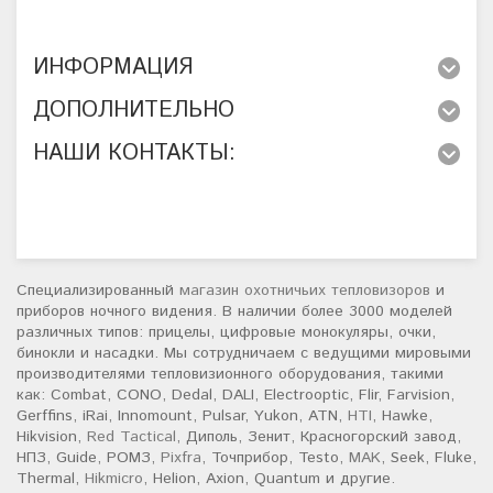
ИНФОРМАЦИЯ
ДОПОЛНИТЕЛЬНО
НАШИ КОНТАКТЫ:
Специализированный
магазин охотничьих тепловизоров
и
приборов ночного видения. В наличии более 3000 моделей
различных типов: прицелы, цифровые монокуляры, очки,
бинокли и насадки. Мы сотрудничаем с ведущими мировыми
производителями тепловизионного оборудования, такими
как: Combat, CONO, Dedal, DALI, Electrooptic, Flir, Farvision,
Gerffins, iRai, Innomount, Pulsar, Yukon, ATN,
HTI
, Hawke,
Hikvision,
Red Tactical
, Диполь, Зенит, Красногорский завод,
НПЗ, Guide, РОМЗ,
Pixfra
, Точприбор, Testo,
MAK
, Seek, Fluke,
Thermal,
Hikmicro
, Helion, Axion, Quantum и другие.