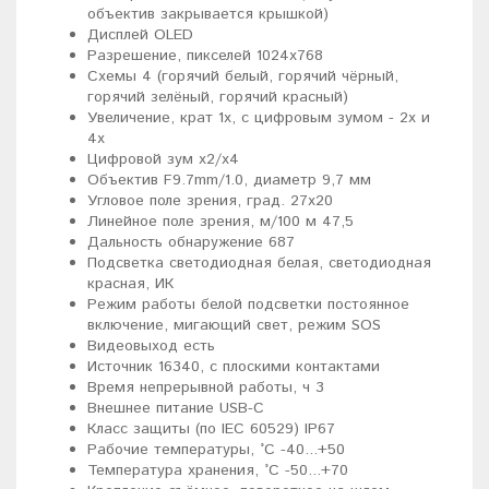
объектив закрывается крышкой)
Дисплей OLED
Разрешение, пикселей 1024x768
Схемы 4 (горячий белый, горячий чёрный,
горячий зелёный, горячий красный)
Увеличение, крат 1x, с цифровым зумом - 2x и
4x
Цифровой зум x2/x4
Объектив F9.7mm/1.0, диаметр 9,7 мм
Угловое поле зрения, град. 27x20
Линейное поле зрения, м/100 м 47,5
Дальность обнаружение 687
Подсветка светодиодная белая, светодиодная
красная, ИК
Режим работы белой подсветки постоянное
включение, мигающий свет, режим SOS
Видеовыход есть
Источник 16340, с плоскими контактами
Время непрерывной работы, ч 3
Внешнее питание USB-C
Класс защиты (по IEC 60529) IP67
Рабочие температуры, °C -40...+50
Температура хранения, °С -50...+70