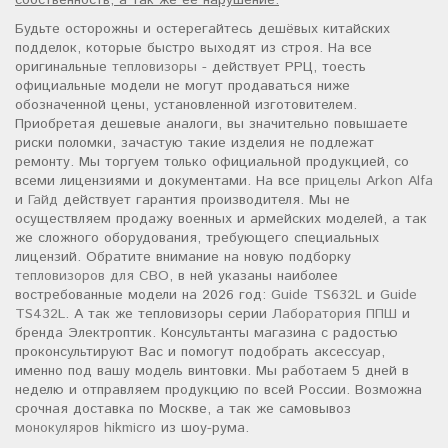
собственность, а так же ее нарушение.
Будьте осторожны и остерегайтесь дешёвых китайских
подделок, которые быстро выходят из строя. На все
оригинальные
тепловизоры
- действует РРЦ, тоесть
официальные модели не могут продаваться ниже
обозначенной цены, установленной изготовителем.
Приобретая дешевые аналоги, вы значительно повышаете
риски поломки, зачастую такие изделия не подлежат
ремонту. Мы торгуем только официальной продукцией, со
всеми лицензиями и документами. На все
прицелы Arkon Alfa
и
Гайд
действует гарантия производителя. Мы не
осуществляем продажу военных и армейских моделей, а так
же сложного оборудования, требующего специальных
лицензий. Обратите внимание на новую подборку
тепловизоров для СВО
, в ней указаны наиболее
востребованные модели на 2026 год:
Guide TS632L
и
Guide
TS432L
. А так же тепловизоры серии
Лаборатория ППШ
и
бренда Электроптик. Консультанты магазина с радостью
проконсультируют Вас и помогут подобрать аксессуар,
именно под вашу модель винтовки. Мы работаем 5 дней в
неделю и отправляем продукцию по всей России. Возможна
срочная доставка по Москве, а так же самовывоз
монокуляров hikmicro
из шоу-рума.