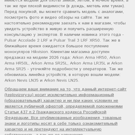
имеются модели для охоты зимой, летом, в ночное время, а
так же при плохой видимости (в дождь, метель или туман).
Перед покупкой, вы можете сравнить модель с аналогами,
посмотреть фото и видео обзоры на сайте. Так же
настоятельно рекомендуем заехать к нам в магазин, чтобы
увидеть устройство в живую и получить расширенную
консультацию у экспертов. В наличии новинка этого года -
Pulsar Accolade 2 LRF
и
Pulsar Trail 3 LRF XR50
. Так же в
ближайшее время ожидается большое поступление
монокуляров Hikvision
. Клиентам магазина доступен
предзаказ на модели 2026 года:
Arkon Arma HR50
,
Arkon
Arma HR50L
,
Arkon Arma SR25L
,
Arkon Arma LR35L
и
Arkon
Arma SR25
- уточняйте подробности у операторов. Так же
обновилась линейка устройств, в которую вошли модели:
Arkon Nevis LN35
и
Arkon Nevis LN25
.
Обращаем ваше внимание на то, что данный интернет-сайт
(teplovizory.su) носит исключительно информационный
(образовательный) характер и ни при каких условиях не
является публичной офертой, определяемой положениями
Статьи 437 п.2 Гражданского кодекса Российской
Федерации. Все опубликованные изображения, товарные
знаки и логотипы носят в себе только ознакомительный
характер и не претендуют на интеллектуальную