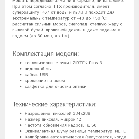
мешать передвижениями ни в кармане, ни на шлеме.
При этом согласно ТТХ производителя, имеет
суперзащиту IP67 от воды и пыли и походит для
экстремальных температур от -40 до +50 °C:
рассчитан сильный мороз, снегопад, степную жару с
пылевой бурей, проливной дождь и даже падение в
водоём (до 30 мин, до 1 м).
Комплектация модели:
тепловизионные очки LZIRTEK Flins 3
видеокабель
кабель USB
крепление на шлем
салфетка для очистки оптики
Технические характеристики:
Разрешение, пикселей 384x288
Размер пикселя, микрон 12
Частота обновления кадров, Гц 50
Эквивалентная шуму разница температур, NETD
Калибровка автоматическая (запускается, когда