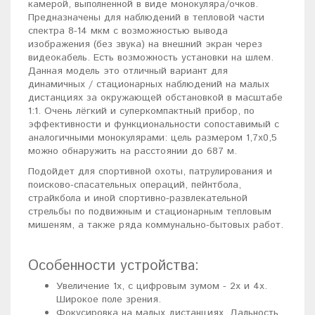
камерой, выполненной в виде монокуляра/очков.
Предназначены для наблюдений в тепловой части
спектра 8-14 мкм с возможностью вывода
изображения (без звука) на внешний экран через
видеокабель. Есть возможность установки на шлем.
Данная модель это отличный вариант для
динамичных / стационарных наблюдений на малых
дистанциях за окружающей обстановкой в масштабе
1:1. Очень лёгкий и суперкомпактный прибор, по
эффективности и функциональности сопоставимый с
аналогичными монокулярами: цель размером 1,7x0,5
можно обнаружить на расстоянии до 687 м.
Подойдет для спортивной охоты, патрулирования и
поисково-спасательных операций, пейнтбола,
страйкбола и иной спортивно-развлекательной
стрельбы по подвижным и стационарным тепловым
мишеням, а также ряда коммунально-бытовых работ.
Особенности устройства:
Увеличение 1x, с цифровым зумом - 2x и 4x.
Широкое поле зрения.
Фокусировка на малых дистанциях. Дальность