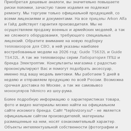
Приобретая дешевые аналоги, вы значительно повышаете
риски поломки, зачастую такие изделия не подлежат
ремонту. Мы торгуем только официальной продукцией, со
всеми лицензиями и документами. На все
прицелы Arkon Alfa
и
Гайд
действует гарантия производителя. Мы не
осуществляем продажу военных и армейских моделей, а так
же сложного оборудования, требующего специальных
лицензий. Обратите внимание на новую подборку
тепловизоров для СВО
, в ней указаны наиболее
востребованные модели на 2026 год:
Guide TS632L
и
Guide
TS432L
. А так же тепловизоры серии
Лаборатория ППШ
и
бренда Электроптик. Консультанты магазина с радостью
проконсультируют Вас и помогут подобрать аксессуар,
именно под вашу модель винтовки. Мы работаем 5 дней в
неделю и отправляем продукцию по всей России. Возможна
срочная доставка по Москве, а так же самовывоз
монокуляров hikmicro
из шоу-рума.
Более подробную информацию о характеристиках товара,
фото и видео материалы можно найти на официальном
сайте искомого бренда. Сайт "teplovizory.su" - не является
официальным сайтом производителей, материалы
размещенные на нем, носят ознакомительный характер.
Объекты интеллектуальной собственности (фотографии и