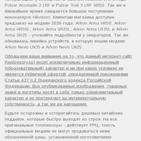
Pulsar Accolade 2 LRF
и
Pulsar Trail 3 LRF XR50
. Так же в
ближайшее время ожидается большое поступление
монокуляров Hikvision
. Клиентам магазина доступен
предзаказ на модели 2026 года:
Arkon Arma HR50
,
Arkon
Arma HR50L
,
Arkon Arma SR25L
,
Arkon Arma LR35L
и
Arkon
Arma SR25
- уточняйте подробности у операторов. Так же
обновилась линейка устройств, в которую вошли модели:
Arkon Nevis LN35
и
Arkon Nevis LN25
.
Обращаем ваше внимание на то, что данный интернет-сайт
(teplovizory.su) носит исключительно информационный
(образовательный) характер и ни при каких условиях не
является публичной офертой, определяемой положениями
Статьи 437 п.2 Гражданского кодекса Российской
Федерации. Все опубликованные изображения, товарные
знаки и логотипы носят в себе только ознакомительный
характер и не претендуют на интеллектуальную
собственность, а так же ее нарушение.
Будьте осторожны и остерегайтесь дешёвых китайских
подделок, которые быстро выходят из строя. На все
оригинальные
тепловизоры
- действует РРЦ, тоесть
официальные модели не могут продаваться ниже
обозначенной цены, установленной изготовителем.