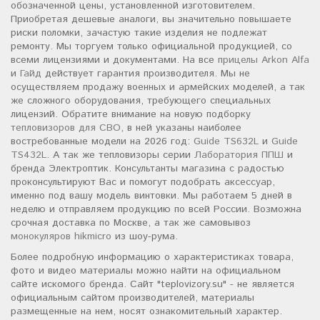
обозначенной цены, установленной изготовителем.
Приобретая дешевые аналоги, вы значительно повышаете
риски поломки, зачастую такие изделия не подлежат
ремонту. Мы торгуем только официальной продукцией, со
всеми лицензиями и документами. На все
прицелы Arkon Alfa
и
Гайд
действует гарантия производителя. Мы не
осуществляем продажу военных и армейских моделей, а так
же сложного оборудования, требующего специальных
лицензий. Обратите внимание на новую подборку
тепловизоров для СВО
, в ней указаны наиболее
востребованные модели на 2026 год:
Guide TS632L
и
Guide
TS432L
. А так же тепловизоры серии
Лаборатория ППШ
и
бренда Электроптик. Консультанты магазина с радостью
проконсультируют Вас и помогут подобрать аксессуар,
именно под вашу модель винтовки. Мы работаем 5 дней в
неделю и отправляем продукцию по всей России. Возможна
срочная доставка по Москве, а так же самовывоз
монокуляров hikmicro
из шоу-рума.
Более подробную информацию о характеристиках товара,
фото и видео материалы можно найти на официальном
сайте искомого бренда. Сайт "teplovizory.su" - не является
официальным сайтом производителей, материалы
размещенные на нем, носят ознакомительный характер.