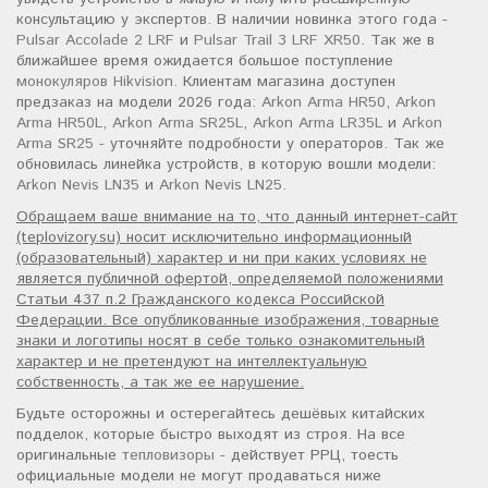
консультацию у экспертов. В наличии новинка этого года -
Pulsar Accolade 2 LRF
и
Pulsar Trail 3 LRF XR50
. Так же в
ближайшее время ожидается большое поступление
монокуляров Hikvision
. Клиентам магазина доступен
предзаказ на модели 2026 года:
Arkon Arma HR50
,
Arkon
Arma HR50L
,
Arkon Arma SR25L
,
Arkon Arma LR35L
и
Arkon
Arma SR25
- уточняйте подробности у операторов. Так же
обновилась линейка устройств, в которую вошли модели:
Arkon Nevis LN35
и
Arkon Nevis LN25
.
Обращаем ваше внимание на то, что данный интернет-сайт
(teplovizory.su) носит исключительно информационный
(образовательный) характер и ни при каких условиях не
является публичной офертой, определяемой положениями
Статьи 437 п.2 Гражданского кодекса Российской
Федерации. Все опубликованные изображения, товарные
знаки и логотипы носят в себе только ознакомительный
характер и не претендуют на интеллектуальную
собственность, а так же ее нарушение.
Будьте осторожны и остерегайтесь дешёвых китайских
подделок, которые быстро выходят из строя. На все
оригинальные
тепловизоры
- действует РРЦ, тоесть
официальные модели не могут продаваться ниже