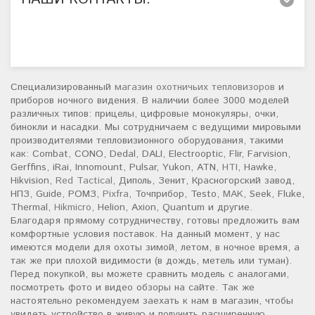
Специализированный
магазин охотничьих тепловизоров
и
приборов ночного видения. В наличии более 3000 моделей
различных типов: прицелы, цифровые монокуляры, очки,
бинокли и насадки. Мы сотрудничаем с ведущими мировыми
производителями тепловизионного оборудования, такими
как: Combat, CONO, Dedal, DALI, Electrooptic, Flir, Farvision,
Gerffins, iRai, Innomount, Pulsar, Yukon, ATN,
HTI
, Hawke,
Hikvision,
Red Tactical
, Диполь, Зенит, Красногорский завод,
НПЗ, Guide, РОМЗ,
Pixfra
, Точприбор, Testo,
MAK
, Seek, Fluke,
Thermal,
Hikmicro
, Helion, Axion, Quantum и другие.
Благодаря прямому сотрудничеству, готовы предложить вам
комфортные условия поставок. На данный момент, у нас
имеются модели для охоты зимой, летом, в ночное время, а
так же при плохой видимости (в дождь, метель или туман).
Перед покупкой, вы можете сравнить модель с аналогами,
посмотреть фото и видео обзоры на сайте. Так же
настоятельно рекомендуем заехать к нам в магазин, чтобы
увидеть устройство в живую и получить расширенную