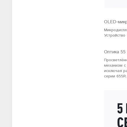
OLED-микр
Микродиспл
Устройство
Оптика 55
Просветлён
механизм с
исключая р
серии 655R