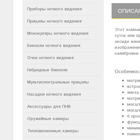
Приборы ночного видения
ОПИСА
Прицелы ночного видения
Этот компа
Монокуляры ночного видения
суток или п
оксиде ван
Бинокли ночного видения
изображени
калибровки
Очки ночного видения
Гибридные бинокли
Особеннос
матри
Мультиспектральные прицелы
встро
линза
Насадки ночного видения
матри
масшт
Аксессуары для ПНВ
масшт
6 про
Оружейные камеры
функц
миним
Тепловизионные камеры
полно