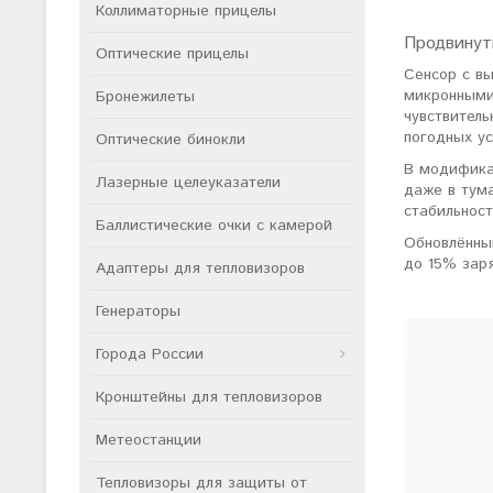
Коллиматорные прицелы
Продвинут
Оптические прицелы
Сенсор с в
микронными
Бронежилеты
чувствител
погодных ус
Оптические бинокли
В модифика
Лазерные целеуказатели
даже в тум
стабильнос
Баллистические очки с камерой
Обновлённы
до 15% зар
Адаптеры для тепловизоров
Генераторы
Города России
Кронштейны для тепловизоров
Метеостанции
Тепловизоры для защиты от