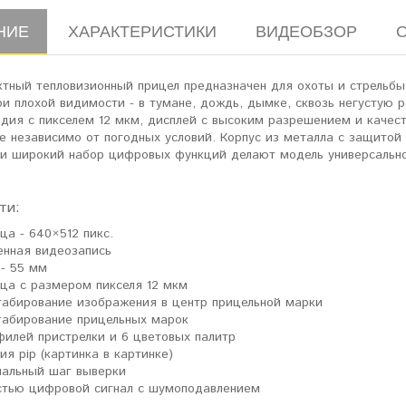
НИЕ
ХАРАКТЕРИСТИКИ
ВИДЕОБЗОР
ктный тепловизионный прицел предназначен для охоты и стрельбы
ри плохой видимости - в тумане, дождь, дымке, сквозь негустую 
адия с пикселем 12 мкм, дисплей с высоким разрешением и качес
е независимо от погодных условий. Корпус из металла с защитой
 и широкий набор цифровых функций делают модель универсально
ти:
ца - 640×512 пикс.
енная видеозапись
 - 55 мм
ца с размером пикселя 12 мкм
абирование изображения в центр прицельной марки
абирование прицельных марок
филей пристрелки и 6 цветовых палитр
ия pip (картинка в картинке)
альный шаг выверки
стью цифровой сигнал с шумоподавлением