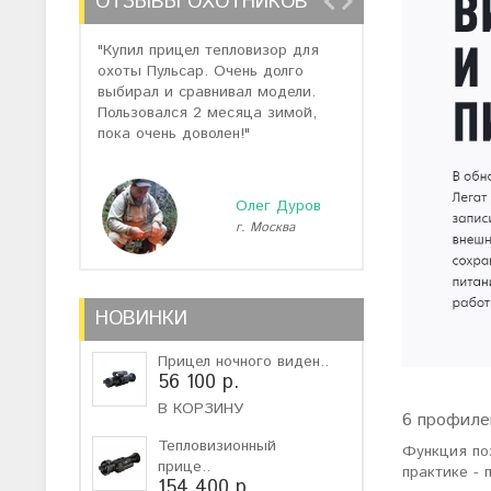
ОТЗЫВЫ ОХОТНИКОВ
"Купил прицел тепловизор для
"Отзывов о теп
охоты Пульсар. Очень долго
много, но спас
выбирал и сравнивал модели.
помогли подоб
Пользовался 2 месяца зимой,
не дорогую мо
пока очень доволен!"
монокуляр."
Олег Дуров
г. Москва
г
НОВИНКИ
Прицел ночного виден..
56 100 р.
В КОРЗИНУ
6 профиле
Тепловизионный
Функция по
прице..
практике - 
154 400 р.