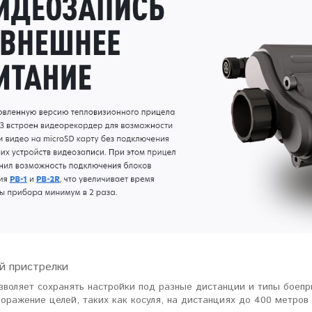
ловизорах Atak не
"Искал универсальный
ибо консультантам,
тепловизор для охоты днем и
рать отличную и
ночью. Спасибо Семену за
дель. Взял
грамотную консультацию. Очень
доволен своим прицелом
Nocpix
."
Виктор Жунов
Евгений Стародуб
. Санкт-Петербург
г. Екатеринбург
й пристрелки
зволяет сохранять настройки под разные дистанции и типы боепр
поражение целей, таких как косуля, на дистанциях до 400 метров 