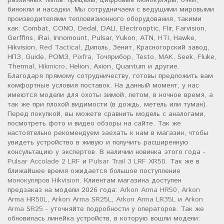
различных типов: прицелы, цифровые монокуляры, очки,
бинокли и насадки. Мы сотрудничаем с ведущими мировыми
производителями тепловизионного оборудования, такими
как: Combat, CONO, Dedal, DALI, Electrooptic, Flir, Farvision,
Gerffins, iRai, Innomount, Pulsar, Yukon, ATN,
HTI
, Hawke,
Hikvision,
Red Tactical
, Диполь, Зенит, Красногорский завод,
НПЗ, Guide, РОМЗ,
Pixfra
, Точприбор, Testo,
MAK
, Seek, Fluke,
Thermal,
Hikmicro
, Helion, Axion, Quantum и другие.
Благодаря прямому сотрудничеству, готовы предложить вам
комфортные условия поставок. На данный момент, у нас
имеются модели для охоты зимой, летом, в ночное время, а
так же при плохой видимости (в дождь, метель или туман).
Перед покупкой, вы можете сравнить модель с аналогами,
посмотреть фото и видео обзоры на сайте. Так же
настоятельно рекомендуем заехать к нам в магазин, чтобы
увидеть устройство в живую и получить расширенную
консультацию у экспертов. В наличии новинка этого года -
Pulsar Accolade 2 LRF
и
Pulsar Trail 3 LRF XR50
. Так же в
ближайшее время ожидается большое поступление
монокуляров Hikvision
. Клиентам магазина доступен
предзаказ на модели 2026 года:
Arkon Arma HR50
,
Arkon
Arma HR50L
,
Arkon Arma SR25L
,
Arkon Arma LR35L
и
Arkon
Arma SR25
- уточняйте подробности у операторов. Так же
обновилась линейка устройств, в которую вошли модели: