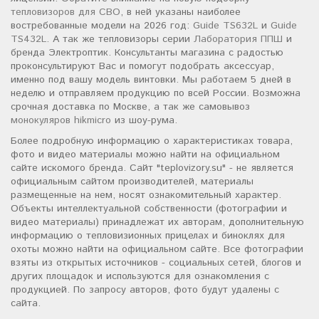
тепловизоров для СВО
, в ней указаны наиболее
востребованные модели на 2026 год:
Guide TS632L
и
Guide
TS432L
. А так же тепловизоры серии
Лаборатория ППШ
и
бренда Электроптик. Консультанты магазина с радостью
проконсультируют Вас и помогут подобрать аксессуар,
именно под вашу модель винтовки. Мы работаем 5 дней в
неделю и отправляем продукцию по всей России. Возможна
срочная доставка по Москве, а так же самовывоз
монокуляров hikmicro
из шоу-рума.
Более подробную информацию о характеристиках товара,
фото и видео материалы можно найти на официальном
сайте искомого бренда. Сайт "teplovizory.su" - не является
официальным сайтом производителей, материалы
размещенные на нем, носят ознакомительный характер.
Объекты интеллектуальной собственности (фотографии и
видео материалы) принадлежат их авторам, дополнительную
информацию о тепловизионных прицелах и биноклях для
охоты можно найти на официальном сайте. Все фотографии
взяты из открытых источников - социальных сетей, блогов и
других площадок и используются для ознакомления с
продукцией. По запросу авторов, фото будут удалены с
сайта.