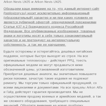
Arkon Nevis LN35
и
Arkon Nevis LN25
.
Обращаем ваше внимание на то, что данный интернет-сайт
(teplovizory.su) носит исключительно информационный
(образовательный) характер и ни при каких условиях не
является публичной офертой, определяемой положениями
Статьи 437 п.2 Гражданского кодекса Российской
Федерации. Все опубликованные изображения, товарные
знаки и логотипы носят в себе только ознакомительный
характер и не претендуют на интеллектуальную
собственность, а так же ее нарушение.
Будьте осторожны и остерегайтесь дешёвых китайских
подделок, которые быстро выходят из строя. На все
оригинальные
тепловизоры
- действует РРЦ, тоесть
официальные модели не могут продаваться ниже
обозначенной цены, установленной изготовителем.
Приобретая дешевые аналоги, вы значительно повышаете
риски поломки, зачастую такие изделия не подлежат
ремонту. Мы торгуем только официальной продукцией, со
всеми лицензиями и документами. На все
прицелы Arkon Alfa
и
Гайд
действует гарантия производителя. Мы не
осуществляем продажу военных и армейских моделей, а так
же сложного оборудования, требующего специальных
лицензий. Обратите внимание на новую подборку