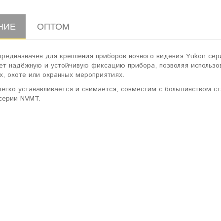
НИЕ
ОПТОМ
предназначен для крепления приборов ночного видения Yukon сер
ет надёжную и устойчивую фиксацию прибора, позволяя использо
х, охоте или охранных мероприятиях.
легко устанавливается и снимается, совместим с большинством с
серии NVMT.