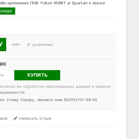
ейн крепления ПНВ Yukon NVMT и Spartan к маске
кладе
У
- или -
В сравнение
лик
КУПИТЬ
согласен на обработку персональных данных в рамках
нциальности
 по этому товару, звоните нам 8(499)707-88-66
ывов
Написать отзыв