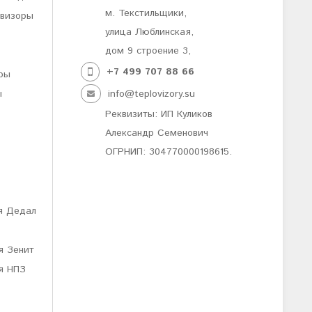
м. Текстильщики,
овизоры
улица Люблинская,
дом 9 строение 3,
+7 499
707 88 66
ры
ы
info@teplovizory.su
Реквизиты: ИП Куликов
Александр Семенович
ОГРНИП: 304770000198615.
я Дедал
я Зенит
я НПЗ