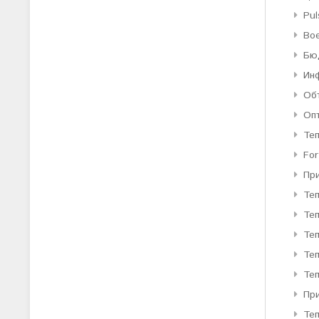
Pul
Во
Бю
Ин
Об
Оп
Те
For
Пр
Те
Те
Теп
Теп
Теп
При
Те