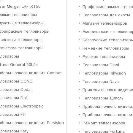
sar Merger LRF XT50
Профессиональные тепл
енные тепловизоры
Тепловизоры для охоты
джетные тепловизоры
Магазин тепловизоров
фракрасные тепловизоры
Американские тепловизо
ъективы тепловизоры
Белорусские тепловизор
тические тепловизоры
Немецкие тепловизоры
пловизоры
Русские тепловизоры
tuna General 50L3s
Тепловизоры Dipol
иборы ночного видения Combat
Тепловизоры Hikvision
пловизоры CONO
Тепловизоры Navis
пловизоры Dedal
Прицелы ночного видени
ловизоры Dali
Тепловизоры Диполь
ловизоры Electrooptic
Приборы ночного видени
ловизоры Flir
Приборы ночного видени
боры ночного видения Farvision
Ремонт тепловизоров
пловизоры iRay
Тепловизоры Fortuna