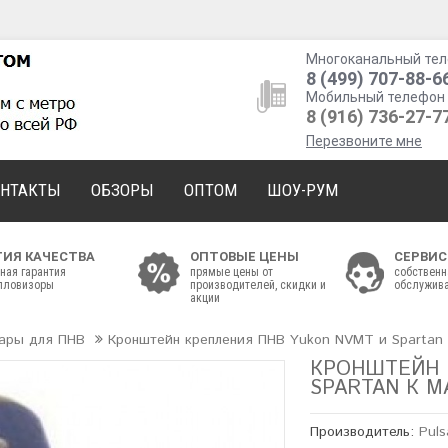
Многоканальный тел
8 (499) 707-88-6
Мобильный телефон 
8 (916) 736-27-7
Перезвоните мне
ОНТАКТЫ
ОБЗОРЫ
ОПТОМ
ШОУ-РУМ
ТИЯ КАЧЕСТВА
ОПТОВЫЕ ЦЕНЫ
СЕРВИС
ная гарантия
прямые цены от
собственн
епловизоры
производителей, скидки и
обслужива
акции
уары для ПНВ
Кронштейн крепления ПНВ Yukon NVMT и Spartan 
КРОНШТЕЙН 
SPARTAN К М
Производитель:
Puls