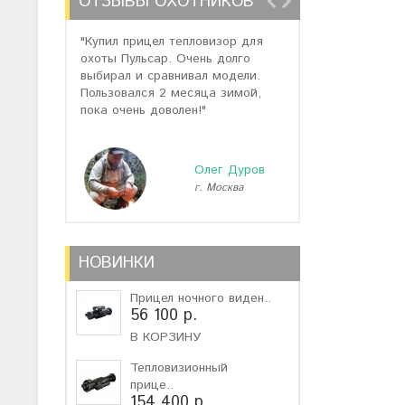
ОТЗЫВЫ ОХОТНИКОВ
"Купил прицел тепловизор для
"Отзывов о теп
охоты Пульсар. Очень долго
много, но спас
выбирал и сравнивал модели.
помогли подоб
Пользовался 2 месяца зимой,
не дорогую мо
пока очень доволен!"
монокуляр."
Олег Дуров
г. Москва
г
НОВИНКИ
Прицел ночного виден..
56 100 р.
В КОРЗИНУ
Тепловизионный
прице..
154 400 р.