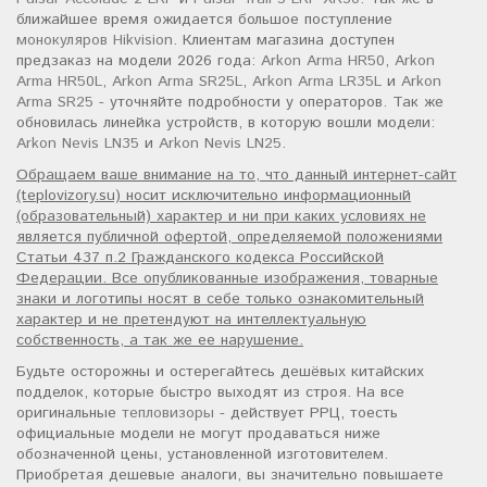
ближайшее время ожидается большое поступление
монокуляров Hikvision
. Клиентам магазина доступен
предзаказ на модели 2026 года:
Arkon Arma HR50
,
Arkon
Arma HR50L
,
Arkon Arma SR25L
,
Arkon Arma LR35L
и
Arkon
Arma SR25
- уточняйте подробности у операторов. Так же
обновилась линейка устройств, в которую вошли модели:
Arkon Nevis LN35
и
Arkon Nevis LN25
.
Обращаем ваше внимание на то, что данный интернет-сайт
(teplovizory.su) носит исключительно информационный
(образовательный) характер и ни при каких условиях не
является публичной офертой, определяемой положениями
Статьи 437 п.2 Гражданского кодекса Российской
Федерации. Все опубликованные изображения, товарные
знаки и логотипы носят в себе только ознакомительный
характер и не претендуют на интеллектуальную
собственность, а так же ее нарушение.
Будьте осторожны и остерегайтесь дешёвых китайских
подделок, которые быстро выходят из строя. На все
оригинальные
тепловизоры
- действует РРЦ, тоесть
официальные модели не могут продаваться ниже
обозначенной цены, установленной изготовителем.
Приобретая дешевые аналоги, вы значительно повышаете