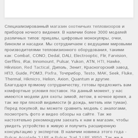
Специализированный
магазин охотничьих тепловизоров
и
приборов ночного видения. В наличии более 3000 моделей
различных типов: прицелы, цифровые монокуляры, очки,
бинокли и насадки. Мы сотрудничаем с ведущими мировыми
производителями тепловизионного оборудования, такими
как: Combat, CONO, Dedal, DALI, Electrooptic, Flir, Farvision,
Gerffins, iRai, Innomount, Pulsar, Yukon, ATN,
HTI
, Hawke,
Hikvision,
Red Tactical
, Диполь, Зенит, Красногорский завод,
НПЗ, Guide, РОМЗ,
Pixfra
, Точприбор, Testo,
MAK
, Seek, Fluke,
Thermal,
Hikmicro
, Helion, Axion, Quantum и другие.
Благодаря прямому сотрудничеству, готовы предложить вам
комфортные условия поставок. На данный момент, у нас
имеются модели для охоты зимой, летом, в ночное время, а
так же при плохой видимости (в дождь, метель или туман).
Перед покупкой, вы можете сравнить модель с аналогами,
посмотреть фото и видео обзоры на сайте. Так же
настоятельно рекомендуем заехать к нам в магазин, чтобы
увидеть устройство в живую и получить расширенную
консультацию у экспертов. В наличии новинка этого года -
Pulsar Accolade 2 LRF
и
Pulsar Trail 3 LRF XR50
. Так же в