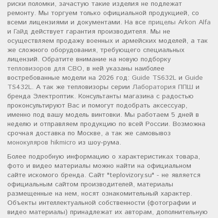
риски поломки, зачастую такие изделия не подлежат
ремонту. Мы торгуем только официальной продукцией, со
всеми лицензиями и документами. На все
прицелы Arkon Alfa
и
Гайд
действует гарантия производителя. Мы не
осуществляем продажу военных и армейских моделей, а так
же сложного оборудования, требующего специальных
лицензий. Обратите внимание на новую подборку
тепловизоров для СВО
, в ней указаны наиболее
востребованные модели на 2026 год:
Guide TS632L
и
Guide
TS432L
. А так же тепловизоры серии
Лаборатория ППШ
и
бренда Электроптик. Консультанты магазина с радостью
проконсультируют Вас и помогут подобрать аксессуар,
именно под вашу модель винтовки. Мы работаем 5 дней в
неделю и отправляем продукцию по всей России. Возможна
срочная доставка по Москве, а так же самовывоз
монокуляров hikmicro
из шоу-рума.
Более подробную информацию о характеристиках товара,
фото и видео материалы можно найти на официальном
сайте искомого бренда. Сайт "teplovizory.su" - не является
официальным сайтом производителей, материалы
размещенные на нем, носят ознакомительный характер.
Объекты интеллектуальной собственности (фотографии и
видео материалы) принадлежат их авторам, дополнительную