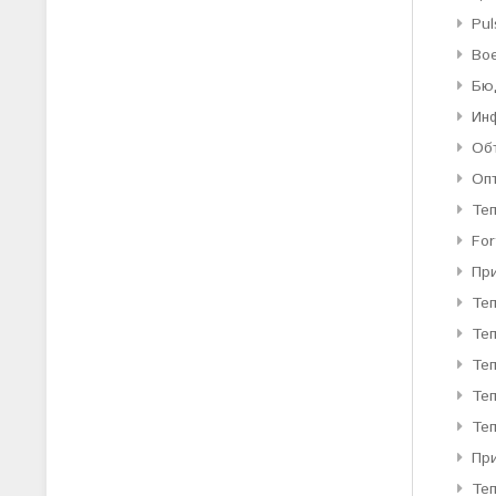
Pul
Во
Бю
Ин
Об
Оп
Те
For
Пр
Те
Те
Теп
Теп
Теп
При
Те