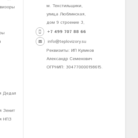
м. Текстильщики,
овизоры
улица Люблинская,
дом 9 строение 3,
+7 499
707 88 66
ры
ы
info@teplovizory.su
Реквизиты: ИП Куликов
Александр Семенович
ОГРНИП: 304770000198615.
я Дедал
я Зенит
я НПЗ