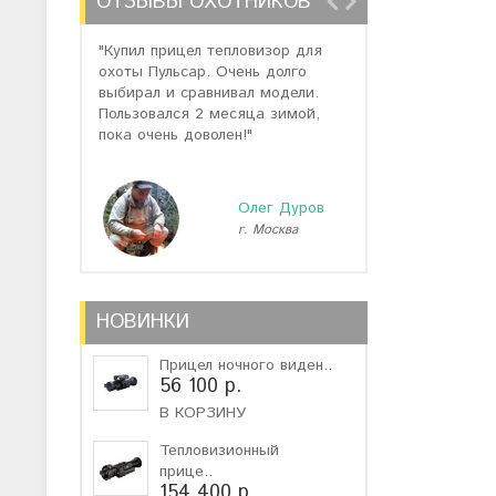
ОТЗЫВЫ ОХОТНИКОВ
"Купил прицел тепловизор для
"Отзывов о теп
охоты Пульсар. Очень долго
много, но спас
выбирал и сравнивал модели.
помогли подоб
Пользовался 2 месяца зимой,
не дорогую мо
пока очень доволен!"
монокуляр."
Олег Дуров
г. Москва
г
НОВИНКИ
Прицел ночного виден..
56 100 р.
В КОРЗИНУ
Тепловизионный
прице..
154 400 р.