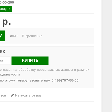
16-00-200
кладе
 р.
У
- или -
В сравнение
лик
КУПИТЬ
согласен на обработку персональных данных в рамках
нциальности
 по этому товару, звоните нам 8(499)707-88-66
ывов
Написать отзыв