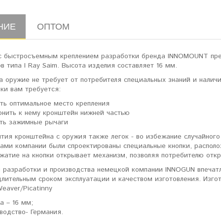
НИЕ
ОПТОМ
с быстросъемным креплением разработки бренда INNOMOUNT предн
в типа I Ray Saim. Высота изделия составляет 16 мм.
а оружие не требует от потребителя специальных знаний и налич
ки вам требуется:
ть оптимальное место крепления
онить к нему кронштейн нижней частью
ть зажимные рычаги
тия кронштейна с оружия также легок - во избежание случайного
рами компании были спроектированы специальные кнопки, распол
ажатие на кнопки открывает механизм, позволяя потребителю отк
 разработки и производства немецкой компании INNOGUN впечатл
длительным сроком эксплуатации и качеством изготовления. Изго
eaver/Picatinny
а – 16 мм;
водство- Германия.