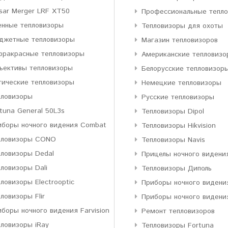
sar Merger LRF XT50
Профессиональные тепл
енные тепловизоры
Тепловизоры для охоты
джетные тепловизоры
Магазин тепловизоров
фракрасные тепловизоры
Американские тепловизо
ъективы тепловизоры
Белорусские тепловизор
тические тепловизоры
Немецкие тепловизоры
пловизоры
Русские тепловизоры
tuna General 50L3s
Тепловизоры Dipol
иборы ночного видения Combat
Тепловизоры Hikvision
пловизоры CONO
Тепловизоры Navis
пловизоры Dedal
Прицелы ночного видени
ловизоры Dali
Тепловизоры Диполь
ловизоры Electrooptic
Приборы ночного видени
ловизоры Flir
Приборы ночного видени
боры ночного видения Farvision
Ремонт тепловизоров
пловизоры iRay
Тепловизоры Fortuna