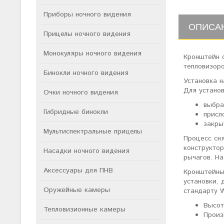
Приборы ночного видения
ОПИСА
Прицелы ночного видения
Монокуляры ночного видения
Кронштейн 
тепловизоро
Бинокли ночного видения
Установка н
Для установ
Очки ночного видения
выбра
Гибридные бинокли
присл
закры
Мультиспектральные прицелы
Процесс сня
конструкто
Насадки ночного видения
рычагов. Н
Аксессуары для ПНВ
Кронштейны
установки, 
Оружейные камеры
стандарту W
Высот
Тепловизионные камеры
Произ