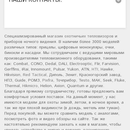
НАШИ КОНТАКТЫ:
Специализированный
магазин охотничьих тепловизоров
и
приборов ночного видения. В наличии более 3000 моделей
различных типов: прицелы, цифровые монокуляры, очки,
бинокли и насадки. Мы сотрудничаем с ведущими мировыми
производителями тепловизионного оборудования, такими
как: Combat, CONO, Dedal, DALI, Electrooptic, Flir, Farvision,
Gerffins, iRai, Innomount, Pulsar, Yukon, ATN,
HTI
, Hawke,
Hikvision,
Red Tactical
, Диполь, Зенит, Красногорский завод,
НПЗ, Guide, РОМЗ,
Pixfra
, Точприбор, Testo,
MAK
, Seek, Fluke,
Thermal,
Hikmicro
, Helion, Axion, Quantum и другие.
Благодаря прямому сотрудничеству, готовы предложить вам
комфортные условия поставок. На данный момент, у нас
имеются модели для охоты зимой, летом, в ночное время, а
так же при плохой видимости (в дождь, метель или туман).
Перед покупкой, вы можете сравнить модель с аналогами,
посмотреть фото и видео обзоры на сайте. Так же
настоятельно рекомендуем заехать к нам в магазин, чтобы