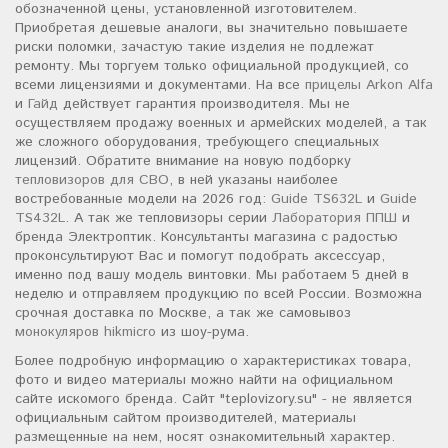
обозначенной цены, установленной изготовителем.
Приобретая дешевые аналоги, вы значительно повышаете
риски поломки, зачастую такие изделия не подлежат
ремонту. Мы торгуем только официальной продукцией, со
всеми лицензиями и документами. На все
прицелы Arkon Alfa
и
Гайд
действует гарантия производителя. Мы не
осуществляем продажу военных и армейских моделей, а так
же сложного оборудования, требующего специальных
лицензий. Обратите внимание на новую подборку
тепловизоров для СВО
, в ней указаны наиболее
востребованные модели на 2026 год:
Guide TS632L
и
Guide
TS432L
. А так же тепловизоры серии
Лаборатория ППШ
и
бренда Электроптик. Консультанты магазина с радостью
проконсультируют Вас и помогут подобрать аксессуар,
именно под вашу модель винтовки. Мы работаем 5 дней в
неделю и отправляем продукцию по всей России. Возможна
срочная доставка по Москве, а так же самовывоз
монокуляров hikmicro
из шоу-рума.
Более подробную информацию о характеристиках товара,
фото и видео материалы можно найти на официальном
сайте искомого бренда. Сайт "teplovizory.su" - не является
официальным сайтом производителей, материалы
размещенные на нем, носят ознакомительный характер.