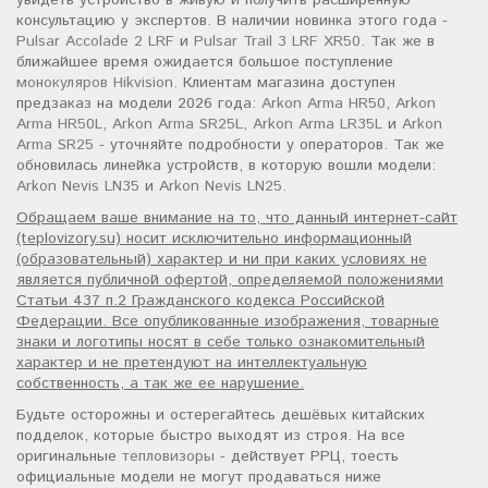
увидеть устройство в живую и получить расширенную
консультацию у экспертов. В наличии новинка этого года -
Pulsar Accolade 2 LRF
и
Pulsar Trail 3 LRF XR50
. Так же в
ближайшее время ожидается большое поступление
монокуляров Hikvision
. Клиентам магазина доступен
предзаказ на модели 2026 года:
Arkon Arma HR50
,
Arkon
Arma HR50L
,
Arkon Arma SR25L
,
Arkon Arma LR35L
и
Arkon
Arma SR25
- уточняйте подробности у операторов. Так же
обновилась линейка устройств, в которую вошли модели:
Arkon Nevis LN35
и
Arkon Nevis LN25
.
Обращаем ваше внимание на то, что данный интернет-сайт
(teplovizory.su) носит исключительно информационный
(образовательный) характер и ни при каких условиях не
является публичной офертой, определяемой положениями
Статьи 437 п.2 Гражданского кодекса Российской
Федерации. Все опубликованные изображения, товарные
знаки и логотипы носят в себе только ознакомительный
характер и не претендуют на интеллектуальную
собственность, а так же ее нарушение.
Будьте осторожны и остерегайтесь дешёвых китайских
подделок, которые быстро выходят из строя. На все
оригинальные
тепловизоры
- действует РРЦ, тоесть
официальные модели не могут продаваться ниже