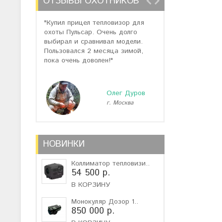
ОТЗЫВЫ ОХОТНИКОВ
"Купил прицел тепловизор для
"Отзывов о теп
охоты Пульсар. Очень долго
много, но спас
выбирал и сравнивал модели.
помогли подоб
Пользовался 2 месяца зимой,
не дорогую мо
пока очень доволен!"
монокуляр."
Олег Дуров
г. Москва
г
НОВИНКИ
Коллиматор тепловизи..
54 500 р.
В КОРЗИНУ
Монокуляр Дозор 1..
850 000 р.