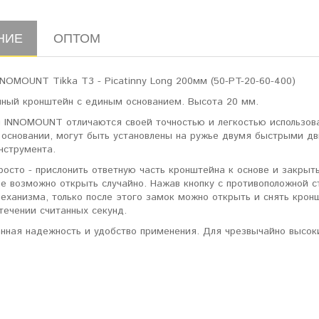
НИЕ
ОПТОМ
NOMOUNT Tikka T3 - Picatinny Long 200мм (50-PT-20-60-400)
ный кронштейн с единым основанием. Высота 20 мм.
 INNOMOUNT отличаются своей точностью и легкостью использов
 основании, могут быть установлены на ружье двумя быстрыми д
нструмента.
росто - прислонить ответную часть кронштейна к основе и закры
не возможно открыть случайно. Нажав кнопку с противоположной 
еханизма, только после этого замок можно открыть и снять крон
течении считанных секунд.
анная надежность и удобство применения. Для чрезвычайно высок