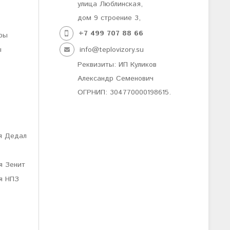
улица Люблинская,
дом 9 строение 3,
+7 499
707 88 66
ры
ы
info@teplovizory.su
Реквизиты: ИП Куликов
Александр Семенович
ОГРНИП: 304770000198615.
я Дедал
я Зенит
я НПЗ