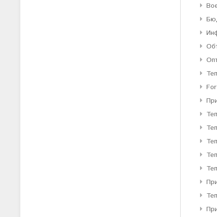
Во
Бю
Ин
Об
Оп
Те
For
Пр
Те
Те
Теп
Теп
Теп
При
Те
Пр