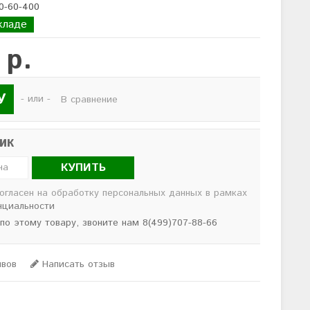
0-60-400
кладе
 р.
У
- или -
В сравнение
лик
КУПИТЬ
согласен на обработку персональных данных в рамках
нциальности
 по этому товару, звоните нам 8(499)707-88-66
ывов
Написать отзыв