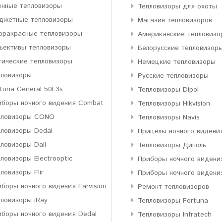
енные тепловизоры
Тепловизоры для охоты
джетные тепловизоры
Магазин тепловизоров
фракрасные тепловизоры
Американские тепловизо
ъективы тепловизоры
Белорусские тепловизор
тические тепловизоры
Немецкие тепловизоры
пловизоры
Русские тепловизоры
tuna General 50L3s
Тепловизоры Dipol
иборы ночного видения Combat
Тепловизоры Hikvision
пловизоры CONO
Тепловизоры Navis
пловизоры Dedal
Прицелы ночного видени
ловизоры Dali
Тепловизоры Диполь
ловизоры Electrooptic
Приборы ночного видени
ловизоры Flir
Приборы ночного видени
боры ночного видения Farvision
Ремонт тепловизоров
пловизоры iRay
Тепловизоры Fortuna
иборы ночного видения Dedal
Тепловизоры Infratech