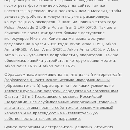
Перед покупкой, вы можете сравнить модель с аналогами,
посмотреть фото и видео обзоры на сайте. Так же
настоятельно рекомендуем заехать к нам в магазин, чтобы
увидеть устройство в живую и получить расширенную
консультацию у экспертов. В наличии новинка этого года -
Pulsar Accolade 2 LRF
и
Pulsar Trail 3 LRF XR50
. Так же в
ближайшее время ожидается большое поступление
монокуляров Hikvision
. Клиентам магазина доступен
предзаказ на модели 2026 года:
Arkon Arma HR50
,
Arkon
Arma HR50L
,
Arkon Arma SR25L
,
Arkon Arma LR35L
и
Arkon
Arma SR25
- уточняйте подробности у операторов. Так же
обновилась линейка устройств, в которую вошли модели:
Arkon Nevis LN35
и
Arkon Nevis LN25
.
Обращаем ваше внимание на то, что данный интернет-сайт
(teplovizory.su) носит исключительно информационный
(образовательный) характер и ни при каких условиях не
является публичной офертой, определяемой положениями
Статьи 437 п.2 Гражданского кодекса Российской
Федерации. Все опубликованные изображения, товарные
знаки и логотипы носят в себе только ознакомительный
характер и не претендуют на интеллектуальную
собственность, а так же ее нарушение.
Будьте осторожны и остерегайтесь дешёвых китайских