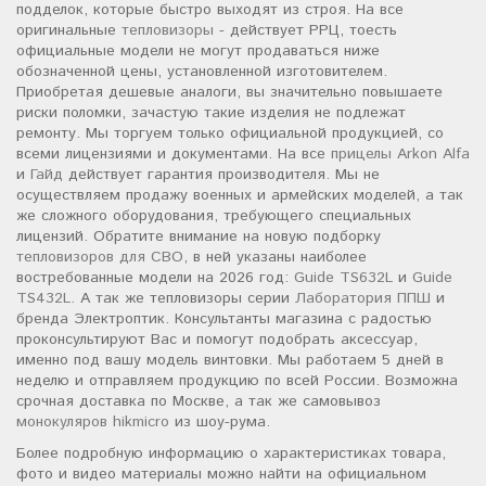
подделок, которые быстро выходят из строя. На все
оригинальные
тепловизоры
- действует РРЦ, тоесть
официальные модели не могут продаваться ниже
обозначенной цены, установленной изготовителем.
Приобретая дешевые аналоги, вы значительно повышаете
риски поломки, зачастую такие изделия не подлежат
ремонту. Мы торгуем только официальной продукцией, со
всеми лицензиями и документами. На все
прицелы Arkon Alfa
и
Гайд
действует гарантия производителя. Мы не
осуществляем продажу военных и армейских моделей, а так
же сложного оборудования, требующего специальных
лицензий. Обратите внимание на новую подборку
тепловизоров для СВО
, в ней указаны наиболее
востребованные модели на 2026 год:
Guide TS632L
и
Guide
TS432L
. А так же тепловизоры серии
Лаборатория ППШ
и
бренда Электроптик. Консультанты магазина с радостью
проконсультируют Вас и помогут подобрать аксессуар,
именно под вашу модель винтовки. Мы работаем 5 дней в
неделю и отправляем продукцию по всей России. Возможна
срочная доставка по Москве, а так же самовывоз
монокуляров hikmicro
из шоу-рума.
Более подробную информацию о характеристиках товара,
фото и видео материалы можно найти на официальном