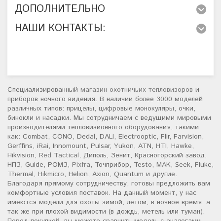
ДОПОЛНИТЕЛЬНО
НАШИ КОНТАКТЫ:
Специализированный
магазин охотничьих тепловизоров
и
приборов ночного видения. В наличии более 3000 моделей
различных типов: прицелы, цифровые монокуляры, очки,
бинокли и насадки. Мы сотрудничаем с ведущими мировыми
производителями тепловизионного оборудования, такими
как: Combat, CONO, Dedal, DALI, Electrooptic, Flir, Farvision,
Gerffins, iRai, Innomount, Pulsar, Yukon, ATN,
HTI
, Hawke,
Hikvision,
Red Tactical
, Диполь, Зенит, Красногорский завод,
НПЗ, Guide, РОМЗ,
Pixfra
, Точприбор, Testo,
MAK
, Seek, Fluke,
Thermal,
Hikmicro
, Helion, Axion, Quantum и другие.
Благодаря прямому сотрудничеству, готовы предложить вам
комфортные условия поставок. На данный момент, у нас
имеются модели для охоты зимой, летом, в ночное время, а
так же при плохой видимости (в дождь, метель или туман).