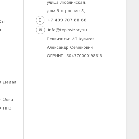
улица Люблинская,
дом 9 строение 3,
+7 499
707 88 66
ры
ы
info@teplovizory.su
Реквизиты: ИП Куликов
Александр Семенович
ОГРНИП: 304770000198615.
я Дедал
я Зенит
я НПЗ