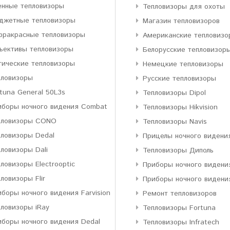
енные тепловизоры
Тепловизоры для охоты
джетные тепловизоры
Магазин тепловизоров
фракрасные тепловизоры
Американские тепловизо
ъективы тепловизоры
Белорусские тепловизор
тические тепловизоры
Немецкие тепловизоры
пловизоры
Русские тепловизоры
tuna General 50L3s
Тепловизоры Dipol
иборы ночного видения Combat
Тепловизоры Hikvision
пловизоры CONO
Тепловизоры Navis
пловизоры Dedal
Прицелы ночного видени
ловизоры Dali
Тепловизоры Диполь
ловизоры Electrooptic
Приборы ночного видени
ловизоры Flir
Приборы ночного видени
боры ночного видения Farvision
Ремонт тепловизоров
пловизоры iRay
Тепловизоры Fortuna
иборы ночного видения Dedal
Тепловизоры Infratech