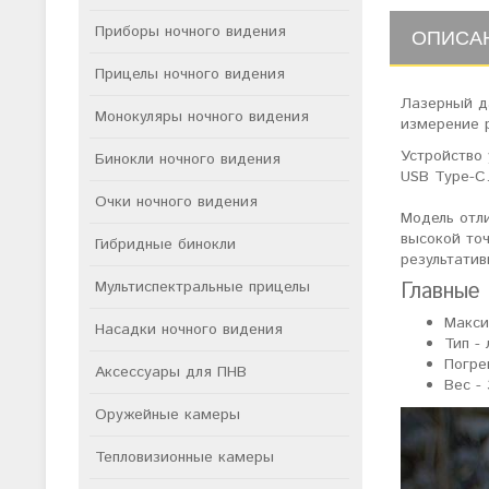
Приборы ночного видения
ОПИСА
Прицелы ночного видения
Лазерный да
Монокуляры ночного видения
измерение р
Устройство 
Бинокли ночного видения
USB Type-C
Очки ночного видения
Модель отл
высокой то
Гибридные бинокли
результатив
Мультиспектральные прицелы
Главные
Макси
Насадки ночного видения
Тип -
Погре
Аксессуары для ПНВ
Вес -
Оружейные камеры
Тепловизионные камеры