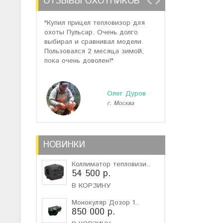
ОТЗЫВЫ ОХОТНИКОВ
"Купил прицел тепловизор для
"Отзывов о теп
охоты Пульсар. Очень долго
много, но спас
выбирал и сравнивал модели.
помогли подоб
Пользовался 2 месяца зимой,
не дорогую мо
пока очень доволен!"
монокуляр."
Олег Дуров
г. Москва
г
НОВИНКИ
Коллиматор тепловизи..
54 500 р.
В КОРЗИНУ
Монокуляр Дозор 1..
850 000 р.