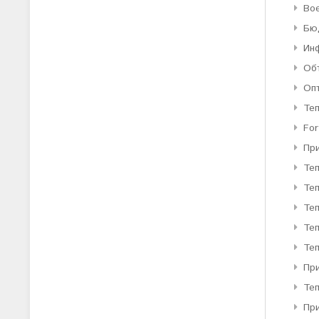
Во
Бю
Ин
Об
Оп
Те
For
Пр
Те
Те
Теп
Теп
Теп
При
Те
Пр