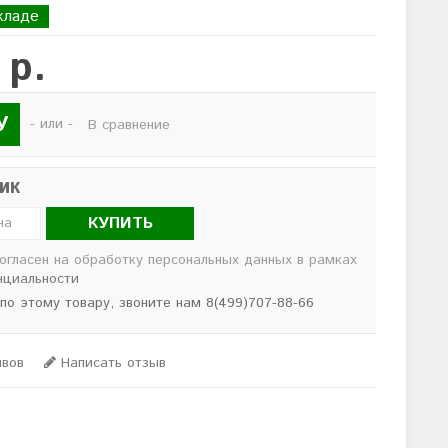
кладе
 р.
У
- или -
В сравнение
лик
КУПИТЬ
согласен на обработку персональных данных в рамках
нциальности
 по этому товару, звоните нам 8(499)707-88-66
ывов
Написать отзыв