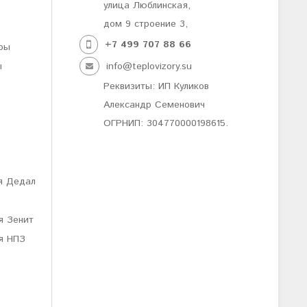
улица Люблинская,
дом 9 строение 3,
+7 499
707 88 66
ры
ы
info@teplovizory.su
Реквизиты: ИП Куликов
Александр Семенович
ОГРНИП: 304770000198615.
я Дедал
я Зенит
я НПЗ