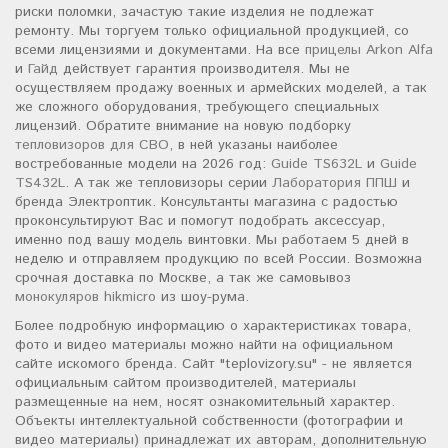
риски поломки, зачастую такие изделия не подлежат
ремонту. Мы торгуем только официальной продукцией, со
всеми лицензиями и документами. На все
прицелы Arkon Alfa
и
Гайд
действует гарантия производителя. Мы не
осуществляем продажу военных и армейских моделей, а так
же сложного оборудования, требующего специальных
лицензий. Обратите внимание на новую подборку
тепловизоров для СВО
, в ней указаны наиболее
востребованные модели на 2026 год:
Guide TS632L
и
Guide
TS432L
. А так же тепловизоры серии
Лаборатория ППШ
и
бренда Электроптик. Консультанты магазина с радостью
проконсультируют Вас и помогут подобрать аксессуар,
именно под вашу модель винтовки. Мы работаем 5 дней в
неделю и отправляем продукцию по всей России. Возможна
срочная доставка по Москве, а так же самовывоз
монокуляров hikmicro
из шоу-рума.
Более подробную информацию о характеристиках товара,
фото и видео материалы можно найти на официальном
сайте искомого бренда. Сайт "teplovizory.su" - не является
официальным сайтом производителей, материалы
размещенные на нем, носят ознакомительный характер.
Объекты интеллектуальной собственности (фотографии и
видео материалы) принадлежат их авторам, дополнительную