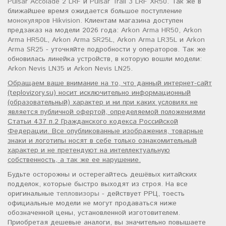
Pulsar Accolade 2 LRF
и
Pulsar Trail 3 LRF XR50
. Так же в
ближайшее время ожидается большое поступление
монокуляров Hikvision
. Клиентам магазина доступен
предзаказ на модели 2026 года:
Arkon Arma HR50
,
Arkon
Arma HR50L
,
Arkon Arma SR25L
,
Arkon Arma LR35L
и
Arkon
Arma SR25
- уточняйте подробности у операторов. Так же
обновилась линейка устройств, в которую вошли модели:
Arkon Nevis LN35
и
Arkon Nevis LN25
.
Обращаем ваше внимание на то, что данный интернет-сайт
(teplovizory.su) носит исключительно информационный
(образовательный) характер и ни при каких условиях не
является публичной офертой, определяемой положениями
Статьи 437 п.2 Гражданского кодекса Российской
Федерации. Все опубликованные изображения, товарные
знаки и логотипы носят в себе только ознакомительный
характер и не претендуют на интеллектуальную
собственность, а так же ее нарушение.
Будьте осторожны и остерегайтесь дешёвых китайских
подделок, которые быстро выходят из строя. На все
оригинальные
тепловизоры
- действует РРЦ, тоесть
официальные модели не могут продаваться ниже
обозначенной цены, установленной изготовителем.
Приобретая дешевые аналоги, вы значительно повышаете