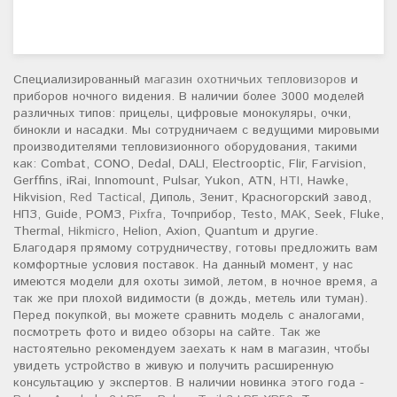
Специализированный
магазин охотничьих тепловизоров
и
приборов ночного видения. В наличии более 3000 моделей
различных типов: прицелы, цифровые монокуляры, очки,
бинокли и насадки. Мы сотрудничаем с ведущими мировыми
производителями тепловизионного оборудования, такими
как: Combat, CONO, Dedal, DALI, Electrooptic, Flir, Farvision,
Gerffins, iRai, Innomount, Pulsar, Yukon, ATN,
HTI
, Hawke,
Hikvision,
Red Tactical
, Диполь, Зенит, Красногорский завод,
НПЗ, Guide, РОМЗ,
Pixfra
, Точприбор, Testo,
MAK
, Seek, Fluke,
Thermal,
Hikmicro
, Helion, Axion, Quantum и другие.
Благодаря прямому сотрудничеству, готовы предложить вам
комфортные условия поставок. На данный момент, у нас
имеются модели для охоты зимой, летом, в ночное время, а
так же при плохой видимости (в дождь, метель или туман).
Перед покупкой, вы можете сравнить модель с аналогами,
посмотреть фото и видео обзоры на сайте. Так же
настоятельно рекомендуем заехать к нам в магазин, чтобы
увидеть устройство в живую и получить расширенную
консультацию у экспертов. В наличии новинка этого года -