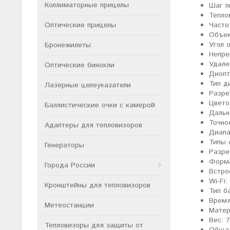
Коллиматорные прицелы
Шаг п
Тепло
Оптические прицелы
Часто
Объек
Угол о
Бронежилеты
Непре
Удале
Оптические бинокли
Диопт
Тип д
Лазерные целеуказатели
Разре
Цвето
Баллистические очки с камерой
Дальн
Точнос
Адаптеры для тепловизоров
Диапа
Типы 
Генераторы
Разре
Форма
Города России
Встро
Wi-Fi:
Кронштейны для тепловизоров
Тип б
Время
Метеостанции
Матер
Вес: 7
Тепловизоры для защиты от