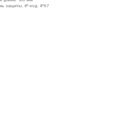
 длина: 186 мм
нь защиты, IP-код: IP67