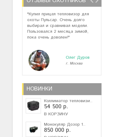
ОТЗЫВЫ ОХОТНИКОВ
"Купил прицел тепловизор для
"Отзывов о теп
охоты Пульсар. Очень долго
много, но спас
выбирал и сравнивал модели.
помогли подоб
Пользовался 2 месяца зимой,
не дорогую мо
пока очень доволен!"
монокуляр."
Олег Дуров
г. Москва
г
НОВИНКИ
Коллиматор тепловизи..
54 500 р.
В КОРЗИНУ
Монокуляр Дозор 1..
850 000 р.