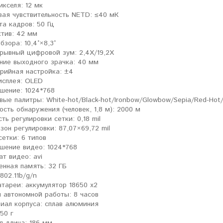
икселя: 12 мк
вая чувствительность NETD: ≤40 мК
та кадров: 50 Гц
тив: 42 мм
бзора: 10,4°×8,3°
рывный цифровой зум: 2,4X/19,2X
ние выходного зрачка: 40 мм
рийная настройка: ±4
исплея: OLED
шение: 1024*768
вые палитры: White-hot/Black-hot/Ironbow/Glowbow/Sepia/Red-Hot
ость обнаружения (человек, 1,8 м): 2000 м
ть регулировки сетки: 0,18 mil
зон регулировки: 87,07×69,72 mil
сетки: 6 типов
шение видео: 1024*768
т видео: avi
енная память: 32 ГБ
 802.11b/g/n
атареи: аккумулятор 18650 x2
 автономной работы: 8 часов
иал корпуса: сплав алюминия
50 г