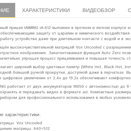
НИЕ
ХАРАКТЕРИСТИКИ
ВИДЕОБЗОР
ный прицел IAIMING iA-612 выполнен в прочном и легком корпусе
 обеспечивающим защиту от царапин и химического воздействия.
работу устройства даже при длительном контакте с водой и в эк
ащён высокочувствительной матрицей Vox Uncooled с разрешением
нтрастное изображение. Запатентованная функция Auto Zero позв
начительно упрощая процесс прицеливания и повышая точность ст
лагает широкий выбор цветовых палитр (White Hot, Black Hot, Iron
 одной большой ручкой прокрутки, доступной даже в перчатках. 
е цифровое увеличение от 2,4x до 19,2x обеспечивают комфортно
ING работает от двух аккумуляторов 18650 с автономностью до 8 
охранять и передавать видео в формате avi. Компактные размеры 
рибором для профессионального использования в любых условиях
ие характеристики:
атрицы: Vox Uncooled
шение матрицы: 640×512