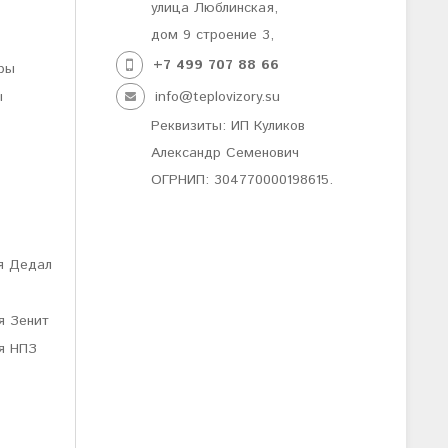
улица Люблинская,
дом 9 строение 3,
+7 499
707 88 66
ры
ы
info@teplovizory.su
Реквизиты: ИП Куликов
Александр Семенович
ОГРНИП: 304770000198615.
я Дедал
я Зенит
я НПЗ