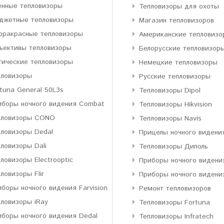
енные тепловизоры
Тепловизоры для охоты
джетные тепловизоры
Магазин тепловизоров
фракрасные тепловизоры
Американские тепловизо
ъективы тепловизоры
Белорусские тепловизор
тические тепловизоры
Немецкие тепловизоры
пловизоры
Русские тепловизоры
tuna General 50L3s
Тепловизоры Dipol
иборы ночного видения Combat
Тепловизоры Hikvision
пловизоры CONO
Тепловизоры Navis
пловизоры Dedal
Прицелы ночного видени
ловизоры Dali
Тепловизоры Диполь
ловизоры Electrooptic
Приборы ночного видени
ловизоры Flir
Приборы ночного видени
боры ночного видения Farvision
Ремонт тепловизоров
пловизоры iRay
Тепловизоры Fortuna
иборы ночного видения Dedal
Тепловизоры Infratech