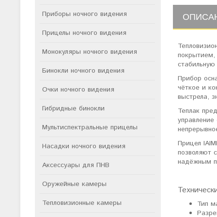
Приборы ночного видения
ОПИСА
Прицелы ночного видения
Тепловизион
Монокуляры ночного видения
покрытием,
стабильную 
Бинокли ночного видения
Прибор осн
чёткое и ко
Очки ночного видения
выстрела, з
Гибридные бинокли
Теплак пред
управление
Мультиспектральные прицелы
непрерывно
Прицел IAIM
Насадки ночного видения
позволяют с
надёжным п
Аксессуары для ПНВ
Оружейные камеры
Техническ
Тепловизионные камеры
Тип м
Разре