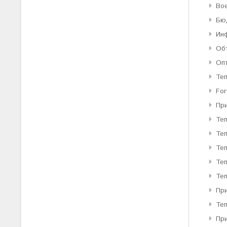
Во
Бю
Ин
Об
Оп
Те
For
Пр
Те
Те
Теп
Теп
Теп
При
Те
Пр