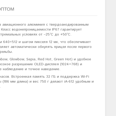
ОПТОМ
 из авиационного алюминия с твердоанодированным
 Класс водонепроницаемости IP67 гарантирует
стремальных условиях от –25°C до +50°C.
 640×512 и шагом пикселя 12 мк, что обеспечивает
оляет автоматически обнулять прицел после первого
рельбы.
bow, Glowbow, Sepia, Red Hot, Green Hot) и удобное
Высокое разрешение OLED-дисплея (1024×768) и
е наблюдение и точное наведение.
часов. Встроенная память 32 ГБ и поддержка Wi-Fi
(186 мм длина) и вес 750 г делают iA-612 удобным и
.