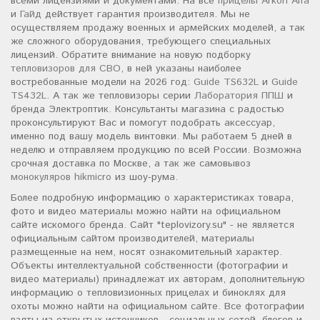
всеми лицензиями и документами. На все
прицелы Arkon Alfa
и
Гайд
действует гарантия производителя. Мы не
осуществляем продажу военных и армейских моделей, а так
же сложного оборудования, требующего специальных
лицензий. Обратите внимание на новую подборку
тепловизоров для СВО
, в ней указаны наиболее
востребованные модели на 2026 год:
Guide TS632L
и
Guide
TS432L
. А так же тепловизоры серии
Лаборатория ППШ
и
бренда Электроптик. Консультанты магазина с радостью
проконсультируют Вас и помогут подобрать аксессуар,
именно под вашу модель винтовки. Мы работаем 5 дней в
неделю и отправляем продукцию по всей России. Возможна
срочная доставка по Москве, а так же самовывоз
монокуляров hikmicro
из шоу-рума.
Более подробную информацию о характеристиках товара,
фото и видео материалы можно найти на официальном
сайте искомого бренда. Сайт "teplovizory.su" - не является
официальным сайтом производителей, материалы
размещенные на нем, носят ознакомительный характер.
Объекты интеллектуальной собственности (фотографии и
видео материалы) принадлежат их авторам, дополнительную
информацию о тепловизионных прицелах и биноклях для
охоты можно найти на официальном сайте. Все фотографии