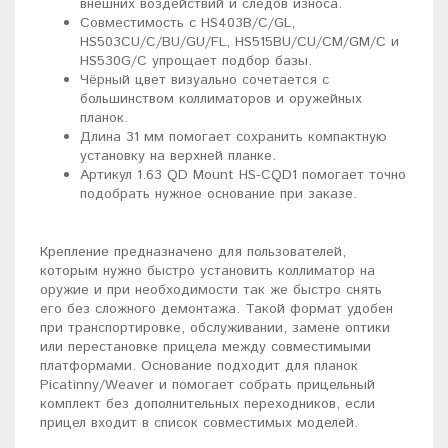
внешних воздействий и следов износа.
Совместимость с HS403B/C/GL,
HS503CU/C/BU/GU/FL, HS515BU/CU/CM/GM/C и
HS530G/C упрощает подбор базы.
Чёрный цвет визуально сочетается с
большинством коллиматоров и оружейных
планок.
Длина 31 мм помогает сохранить компактную
установку на верхней планке.
Артикул 1.63 QD Mount HS-CQD1 помогает точно
подобрать нужное основание при заказе.
Крепление предназначено для пользователей,
которым нужно быстро установить коллиматор на
оружие и при необходимости так же быстро снять
его без сложного демонтажа. Такой формат удобен
при транспортировке, обслуживании, замене оптики
или перестановке прицела между совместимыми
платформами. Основание подходит для планок
Picatinny/Weaver и помогает собрать прицельный
комплект без дополнительных переходников, если
прицел входит в список совместимых моделей.