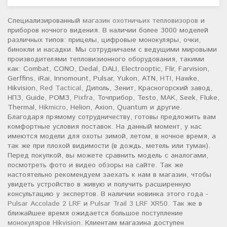
Специализированный
магазин охотничьих тепловизоров
и
приборов ночного видения. В наличии более 3000 моделей
различных типов: прицелы, цифровые монокуляры, очки,
бинокли и насадки. Мы сотрудничаем с ведущими мировыми
производителями тепловизионного оборудования, такими
как: Combat, CONO, Dedal, DALI, Electrooptic, Flir, Farvision,
Gerffins, iRai, Innomount, Pulsar, Yukon, ATN,
HTI
, Hawke,
Hikvision,
Red Tactical
, Диполь, Зенит, Красногорский завод,
НПЗ, Guide, РОМЗ,
Pixfra
, Точприбор, Testo,
MAK
, Seek, Fluke,
Thermal,
Hikmicro
, Helion, Axion, Quantum и другие.
Благодаря прямому сотрудничеству, готовы предложить вам
комфортные условия поставок. На данный момент, у нас
имеются модели для охоты зимой, летом, в ночное время, а
так же при плохой видимости (в дождь, метель или туман).
Перед покупкой, вы можете сравнить модель с аналогами,
посмотреть фото и видео обзоры на сайте. Так же
настоятельно рекомендуем заехать к нам в магазин, чтобы
увидеть устройство в живую и получить расширенную
консультацию у экспертов. В наличии новинка этого года -
Pulsar Accolade 2 LRF
и
Pulsar Trail 3 LRF XR50
. Так же в
ближайшее время ожидается большое поступление
монокуляров Hikvision
. Клиентам магазина доступен