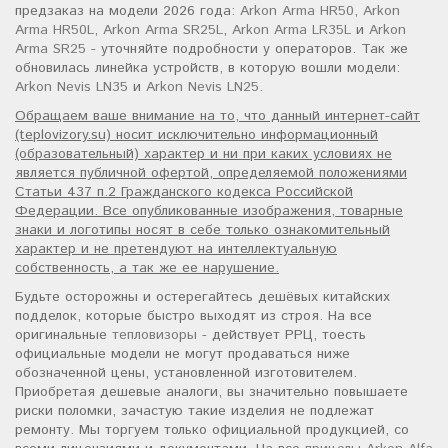
предзаказ на модели 2026 года:
Arkon Arma HR50
,
Arkon
Arma HR50L
,
Arkon Arma SR25L
,
Arkon Arma LR35L
и
Arkon
Arma SR25
- уточняйте подробности у операторов. Так же
обновилась линейка устройств, в которую вошли модели:
Arkon Nevis LN35
и
Arkon Nevis LN25
.
Обращаем ваше внимание на то, что данный интернет-сайт
(teplovizory.su) носит исключительно информационный
(образовательный) характер и ни при каких условиях не
является публичной офертой, определяемой положениями
Статьи 437 п.2 Гражданского кодекса Российской
Федерации. Все опубликованные изображения, товарные
знаки и логотипы носят в себе только ознакомительный
характер и не претендуют на интеллектуальную
собственность, а так же ее нарушение.
Будьте осторожны и остерегайтесь дешёвых китайских
подделок, которые быстро выходят из строя. На все
оригинальные
тепловизоры
- действует РРЦ, тоесть
официальные модели не могут продаваться ниже
обозначенной цены, установленной изготовителем.
Приобретая дешевые аналоги, вы значительно повышаете
риски поломки, зачастую такие изделия не подлежат
ремонту. Мы торгуем только официальной продукцией, со