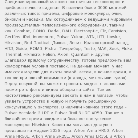
Специализированный
магазин охотничьих тепловизоров
и
приборов ночного видения. В наличии более 3000 моделей
различных типов: прицелы, цифровые монокуляры, очки,
бинокли и насадки. Мы сотрудничаем с ведущими мировыми
производителями тепловизионного оборудования, такими
как: Combat, CONO, Dedal, DALI, Electrooptic, Flir, Farvision,
Gerffins, iRai, Innomount, Pulsar, Yukon, ATN,
HTI
, Hawke,
Hikvision,
Red Tactical
, Диполь, Зенит, Красногорский завод,
НПЗ, Guide, РОМЗ,
Pixfra
, Точприбор, Testo,
MAK
, Seek, Fluke,
Thermal,
Hikmicro
, Helion, Axion, Quantum и другие.
Благодаря прямому сотрудничеству, готовы предложить вам
комфортные условия поставок. На данный момент, у нас
имеются модели для охоты зимой, летом, в ночное время, а
так же при плохой видимости (в дождь, метель или туман).
Перед покупкой, вы можете сравнить модель с аналогами,
посмотреть фото и видео обзоры на сайте. Так же
настоятельно рекомендуем заехать к нам в магазин, чтобы
увидеть устройство в живую и получить расширенную
консультацию у экспертов. В наличии новинка этого года -
Pulsar Accolade 2 LRF
и
Pulsar Trail 3 LRF XR50
. Так же в
ближайшее время ожидается большое поступление
монокуляров Hikvision
. Клиентам магазина доступен
предзаказ на модели 2026 года:
Arkon Arma HR50
,
Arkon
Arma HR50L
,
Arkon Arma SR25L
,
Arkon Arma LR35L
и
Arkon