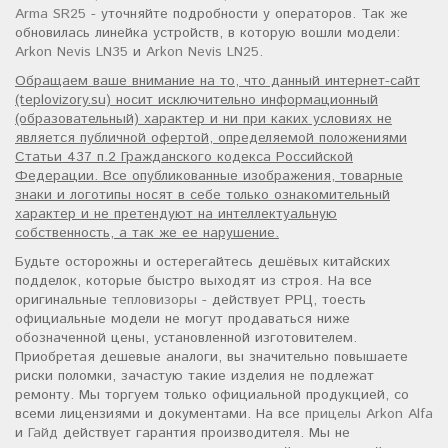
Arma SR25
- уточняйте подробности у операторов. Так же
обновилась линейка устройств, в которую вошли модели:
Arkon Nevis LN35
и
Arkon Nevis LN25
.
Обращаем ваше внимание на то, что данный интернет-сайт
(teplovizory.su) носит исключительно информационный
(образовательный) характер и ни при каких условиях не
является публичной офертой, определяемой положениями
Статьи 437 п.2 Гражданского кодекса Российской
Федерации. Все опубликованные изображения, товарные
знаки и логотипы носят в себе только ознакомительный
характер и не претендуют на интеллектуальную
собственность, а так же ее нарушение.
Будьте осторожны и остерегайтесь дешёвых китайских
подделок, которые быстро выходят из строя. На все
оригинальные
тепловизоры
- действует РРЦ, тоесть
официальные модели не могут продаваться ниже
обозначенной цены, установленной изготовителем.
Приобретая дешевые аналоги, вы значительно повышаете
риски поломки, зачастую такие изделия не подлежат
ремонту. Мы торгуем только официальной продукцией, со
всеми лицензиями и документами. На все
прицелы Arkon Alfa
и
Гайд
действует гарантия производителя. Мы не