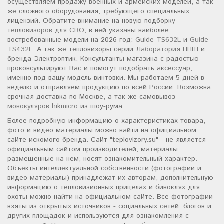
осуществляем продажу военных и армейских моделей, а так
же сложного оборудования, требующего специальных
лицензий. Обратите внимание на новую подборку
тепловизоров для СВО
, в ней указаны наиболее
востребованные модели на 2026 год:
Guide TS632L
и
Guide
TS432L
. А так же тепловизоры серии
Лаборатория ППШ
и
бренда Электроптик. Консультанты магазина с радостью
проконсультируют Вас и помогут подобрать аксессуар,
именно под вашу модель винтовки. Мы работаем 5 дней в
неделю и отправляем продукцию по всей России. Возможна
срочная доставка по Москве, а так же самовывоз
монокуляров hikmicro
из шоу-рума.
Более подробную информацию о характеристиках товара,
фото и видео материалы можно найти на официальном
сайте искомого бренда. Сайт "teplovizory.su" - не является
официальным сайтом производителей, материалы
размещенные на нем, носят ознакомительный характер.
Объекты интеллектуальной собственности (фотографии и
видео материалы) принадлежат их авторам, дополнительную
информацию о тепловизионных прицелах и биноклях для
охоты можно найти на официальном сайте. Все фотографии
взяты из открытых источников - социальных сетей, блогов и
других площадок и используются для ознакомления с