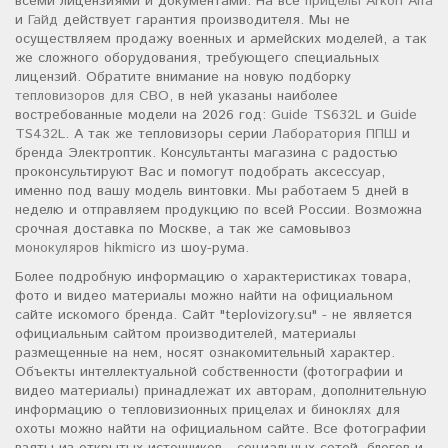
всеми лицензиями и документами. На все
прицелы Arkon Alfa
и
Гайд
действует гарантия производителя. Мы не
осуществляем продажу военных и армейских моделей, а так
же сложного оборудования, требующего специальных
лицензий. Обратите внимание на новую подборку
тепловизоров для СВО
, в ней указаны наиболее
востребованные модели на 2026 год:
Guide TS632L
и
Guide
TS432L
. А так же тепловизоры серии
Лаборатория ППШ
и
бренда Электроптик. Консультанты магазина с радостью
проконсультируют Вас и помогут подобрать аксессуар,
именно под вашу модель винтовки. Мы работаем 5 дней в
неделю и отправляем продукцию по всей России. Возможна
срочная доставка по Москве, а так же самовывоз
монокуляров hikmicro
из шоу-рума.
Более подробную информацию о характеристиках товара,
фото и видео материалы можно найти на официальном
сайте искомого бренда. Сайт "teplovizory.su" - не является
официальным сайтом производителей, материалы
размещенные на нем, носят ознакомительный характер.
Объекты интеллектуальной собственности (фотографии и
видео материалы) принадлежат их авторам, дополнительную
информацию о тепловизионных прицелах и биноклях для
охоты можно найти на официальном сайте. Все фотографии