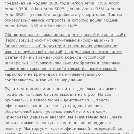
предзаказ на модели 2026 года:
Arkon Arma HR50
,
Arkon
Arma HR50L
,
Arkon Arma SR25L
,
Arkon Arma LR35L
и
Arkon
Arma SR25
- уточняйте подробности у операторов. Так же
обновилась линейка устройств, в которую вошли модели:
Arkon Nevis LN35
и
Arkon Nevis LN25
.
Обращаем ваше внимание на то, что данный интернет-сайт
(teplovizory.su) носит исключительно информационный
(образовательный) характер и ни при каких условиях не
является публичной офертой, определяемой положениями
Статьи 437 п.2 Гражданского кодекса Российской
Федерации. Все опубликованные изображения, товарные
знаки и логотипы носят в себе только ознакомительный
характер и не претендуют на интеллектуальную
собственность, а так же ее нарушение.
Будьте осторожны и остерегайтесь дешёвых китайских
подделок, которые быстро выходят из строя. На все
оригинальные
тепловизоры
- действует РРЦ, тоесть
официальные модели не могут продаваться ниже
обозначенной цены, установленной изготовителем.
Приобретая дешевые аналоги, вы значительно повышаете
риски поломки, зачастую такие изделия не подлежат
ремонту. Мы торгуем только официальной продукцией, со