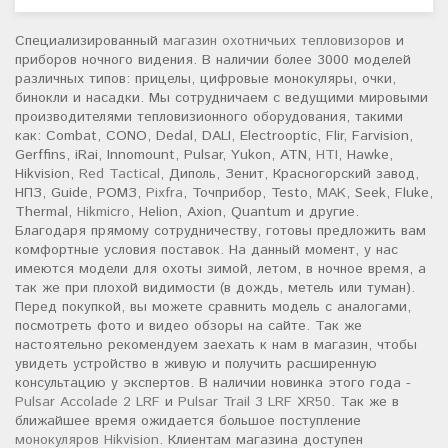
Специализированный
магазин охотничьих тепловизоров
и
приборов ночного видения. В наличии более 3000 моделей
различных типов: прицелы, цифровые монокуляры, очки,
бинокли и насадки. Мы сотрудничаем с ведущими мировыми
производителями тепловизионного оборудования, такими
как: Combat, CONO, Dedal, DALI, Electrooptic, Flir, Farvision,
Gerffins, iRai, Innomount, Pulsar, Yukon, ATN,
HTI
, Hawke,
Hikvision,
Red Tactical
, Диполь, Зенит, Красногорский завод,
НПЗ, Guide, РОМЗ,
Pixfra
, Точприбор, Testo,
MAK
, Seek, Fluke,
Thermal,
Hikmicro
, Helion, Axion, Quantum и другие.
Благодаря прямому сотрудничеству, готовы предложить вам
комфортные условия поставок. На данный момент, у нас
имеются модели для охоты зимой, летом, в ночное время, а
так же при плохой видимости (в дождь, метель или туман).
Перед покупкой, вы можете сравнить модель с аналогами,
посмотреть фото и видео обзоры на сайте. Так же
настоятельно рекомендуем заехать к нам в магазин, чтобы
увидеть устройство в живую и получить расширенную
консультацию у экспертов. В наличии новинка этого года -
Pulsar Accolade 2 LRF
и
Pulsar Trail 3 LRF XR50
. Так же в
ближайшее время ожидается большое поступление
монокуляров Hikvision
. Клиентам магазина доступен