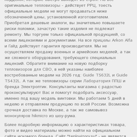
оригинальные
тепловизоры
- действует РРЦ, тоесть
официальные модели не могут продаваться ниже
обозначенной цены, установленной изготовителем.
Приобретая дешевые аналоги, вы значительно повышаете
риски поломки, зачастую такие изделия не подлежат
ремонту. Мы торгуем только официальной продукцией, со
всеми лицензиями и документами. На все
прицелы Arkon Alfa
и
Гайд
действует гарантия производителя. Мы не
осуществляем продажу военных и армейских моделей, а так
же сложного оборудования, требующего специальных
лицензий. Обратите внимание на новую подборку
тепловизоров для СВО
, в ней указаны наиболее
востребованные модели на 2026 год:
Guide TS632L
и
Guide
TS432L
. А так же тепловизоры серии
Лаборатория ППШ
и
бренда Электроптик. Консультанты магазина с радостью
проконсультируют Вас и помогут подобрать аксессуар,
именно под вашу модель винтовки. Мы работаем 5 дней в
неделю и отправляем продукцию по всей России. Возможна
срочная доставка по Москве, а так же самовывоз
монокуляров hikmicro
из шоу-рума.
Более подробную информацию о характеристиках товара,
фото и видео материалы можно найти на официальном
сайте искомого бренда. Сайт "teplovizory.su" - не является