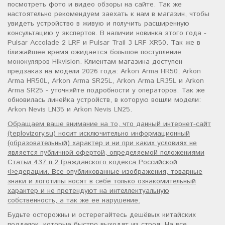
посмотреть фото и видео обзоры на сайте. Так же
настоятельно рекомендуем заехать к нам в магазин, чтобы
увидеть устройство в живую и получить расширенную
консультацию у экспертов. В наличии новинка этого года -
Pulsar Accolade 2 LRF
и
Pulsar Trail 3 LRF XR50
. Так же в
ближайшее время ожидается большое поступление
монокуляров Hikvision
. Клиентам магазина доступен
предзаказ на модели 2026 года:
Arkon Arma HR50
,
Arkon
Arma HR50L
,
Arkon Arma SR25L
,
Arkon Arma LR35L
и
Arkon
Arma SR25
- уточняйте подробности у операторов. Так же
обновилась линейка устройств, в которую вошли модели:
Arkon Nevis LN35
и
Arkon Nevis LN25
.
Обращаем ваше внимание на то, что данный интернет-сайт
(teplovizory.su) носит исключительно информационный
(образовательный) характер и ни при каких условиях не
является публичной офертой, определяемой положениями
Статьи 437 п.2 Гражданского кодекса Российской
Федерации. Все опубликованные изображения, товарные
знаки и логотипы носят в себе только ознакомительный
характер и не претендуют на интеллектуальную
собственность, а так же ее нарушение.
Будьте осторожны и остерегайтесь дешёвых китайских
подделок, которые быстро выходят из строя. На все