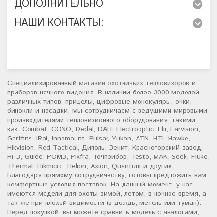
ДОПОЛНИТЕЛЬНО
НАШИ КОНТАКТЫ:
Специализированный
магазин охотничьих тепловизоров
и
приборов ночного видения. В наличии более 3000 моделей
различных типов: прицелы, цифровые монокуляры, очки,
бинокли и насадки. Мы сотрудничаем с ведущими мировыми
производителями тепловизионного оборудования, такими
как: Combat, CONO, Dedal, DALI, Electrooptic, Flir, Farvision,
Gerffins, iRai, Innomount, Pulsar, Yukon, ATN,
HTI
, Hawke,
Hikvision,
Red Tactical
, Диполь, Зенит, Красногорский завод,
НПЗ, Guide, РОМЗ,
Pixfra
, Точприбор, Testo,
MAK
, Seek, Fluke,
Thermal,
Hikmicro
, Helion, Axion, Quantum и другие.
Благодаря прямому сотрудничеству, готовы предложить вам
комфортные условия поставок. На данный момент, у нас
имеются модели для охоты зимой, летом, в ночное время, а
так же при плохой видимости (в дождь, метель или туман).
Перед покупкой, вы можете сравнить модель с аналогами,